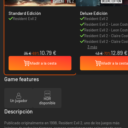
Standard Edición
Deluxe Edición
Resident Evil 2
Resident Evil 2
Resident Evil 2 - Leon Cos
Arklay Sheriff
Resident Evil 2 - Leon Cos
Noir
Resident Evil 2 - Claire Co
Military
Resident Evil 2 - Claire Co
3 más
Noir
10.79 €
12.89 €
35 €
-69%
43 €
-70%
Añadir a la cesta
Añadir a la cesta
Game features
HDR
Un jugador
disponible
Descripción
Publicado originalmente en 1998, Resident Evil 2, uno de los juegos más
icónicos de todos los tiempos, regresa completamente reinventado para