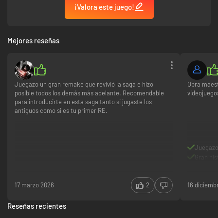
¡Valora este juego!
Mejores reseñas
Juegazo un gran remake que revivió la saga e hizo
Obra maest
posible todos los demás más adelante. Recomendable
videojuego
para introducirte en esta saga tanto si jugaste los
antiguos como si es tu primer RE.
Juegaz
Gran his
17 marzo 2026
2
16 diciemb
Reseñas recientes