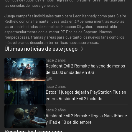
las consolas de nueva generación.
Juega campañas individuales tanto para Leon Kennedy como para Claire
Redfield con una flamante nueva vista en 3.ª persona mientras exploras
las áreas infestadas de zombis de Raccoon City, ahora reconstruido
espectacularmente con el motor RE Engine de Capcom. Nuevos
rompecabezas, tramas y áreas para que tanto los nuevos fans como los
más veteranos descubran terroríficas nuevas sorpresas.
Últimas noticias de este juego
hace 2 años
Resident Evil 2 Remake ha vendido menos
de 10.000 unidades en iOS
5
hace 2 años
Estos 11 juegos dejarán PlayStation Plus en
enero, Resident Evil 2 incluido
hace 2 años
Resident Evil 2 Remake llega a Mac, iPhone
y iPad el 10 de diciembre
Resident Evil franquicia