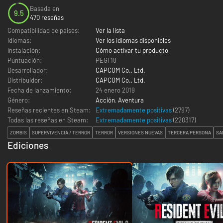
Basada en
9.5
470 reseñas
Compatibilidad de países:
Ver la lista
Idiomas:
Ver los idiomas disponibles
Instalación:
Cómo activar tu producto
Puntuación:
PEGI 18
Desarrollador:
CAPCOM Co., Ltd.
Distribuidor:
CAPCOM Co., Ltd.
Fecha de lanzamiento:
24 enero 2019
Género:
Acción
,
Aventura
Reseñas recientes en Steam:
Extremadamente positivas
(2797)
Todas las reseñas en Steam:
Extremadamente positivas
(
220317
)
ZOMBIS
SUPERVIVENCIA / TERROR
TERROR
VERSIONES NUEVAS
TERCERA PERSONA
SA
Ediciones