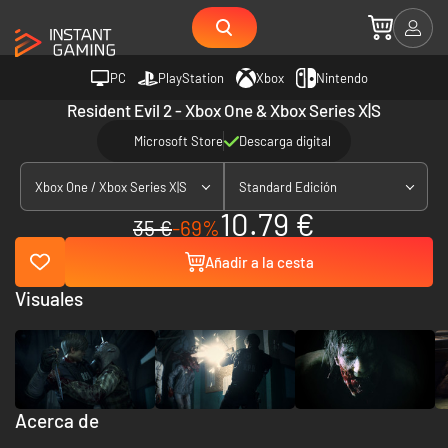
PC
PlayStation
Xbox
Nintendo
Resident Evil 2 - Xbox One & Xbox Series X|S
Microsoft Store
Descarga digital
Xbox One / Xbox Series X|S
Standard Edición
10.79 €
35 €
-69%
Añadir a la cesta
Visuales
Acerca de