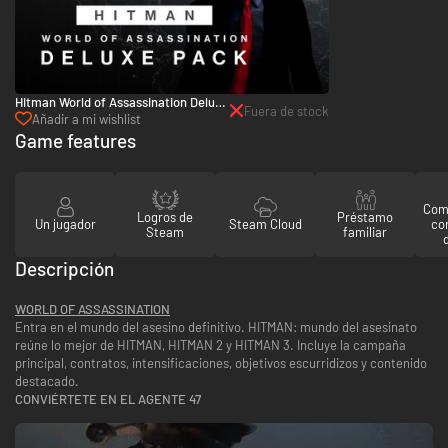
Hitman World of Assassination Deluxe
Fuera de stock
Pack - PC (Steam)
Añadir a mi wishlist
Game features
Comp
Logros de
Préstamo
Un jugador
Steam Cloud
co
Steam
familiar
Descripción
WORLD OF ASSASSINATION
Entra en el mundo del asesino definitivo. HITMAN: mundo del asesinato
reúne lo mejor de HITMAN, HITMAN 2 y HITMAN 3. Incluye la campaña
principal, contratos, intensificaciones, objetivos escurridizos y contenido
destacado.
CONVIÉRTETE EN EL AGENTE 47