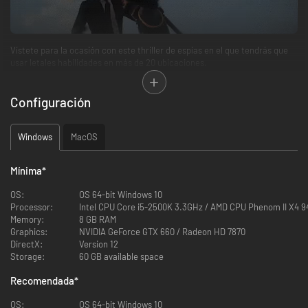
Vístete para la ocasión con este thriller de espías en el que tendrás que
usar letales habilidades en más de 20 ubicaciones.
LIBERTAD DE ACCIÓN
Configuración
Windows
MacOS
Tu arma más peligrosa es la creatividad. Desbloquea nuevo equipamiento
Mínima
*
y sube de nivel con misiones de lo más rejugables.
EL MUNDO DEL ASESINATO
OS:
OS 64-bit Windows 10
Processor:
Intel CPU Core i5-2500K 3.3GHz / AMD CPU Phenom II X4 9
Memory:
8 GB RAM
Graphics:
NVIDIA GeForce GTX 660 / Radeon HD 7870
DirectX:
Version 12
Storage:
60 GB available space
Recorre un mundo vivo y repleto de personajes intrigantes y
oportunidades letales.
Recomendada
*
HITMAN: FREELANCER
OS:
OS 64-bit Windows 10