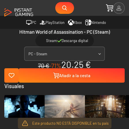
PC
PlayStation
Xbox
Nintendo
Hitman World of Assassination - PC (Steam)
Steam
Descarga digital
PC - Steam
20.25 €
70 €
-71%
Añadir a la cesta
Visuales
Este producto NO ESTÁ DISPONIBLE en tu país