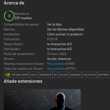
Acerca de
Basada en
9
203 reseñas
Compatibilidad de países:
Ver la lista
Idiomas:
Ver los idiomas disponibles
Instalación:
Cómo activar tu producto
Puntuación:
PEGI 18
Desarrollador:
Io-Interactive A/S
Distribuidor:
Io-Interactive A/S
Fecha de lanzamiento:
19 enero 2022
Género:
Acción
,
Aventura
Reseñas recientes en Steam:
Muy positivas
(1499)
Todas las reseñas en Steam:
Muy positivas
(
67731
)
GEFORCE NOW
SIGILO
ASESINOS
RV
ACCIÓN
SANDBOX
VIOLENTOS
DISPAROS
Añade extensiones