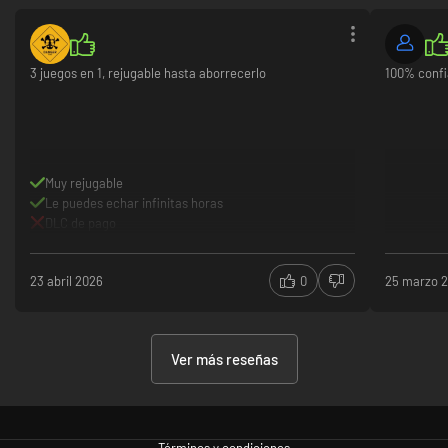
3 juegos en 1, rejugable hasta aborrecerlo
100% confi
Muy rejugable
Le puedes echar infinitas horas
DLC de pago
23 abril 2026
0
25 marzo 
Ver más reseñas