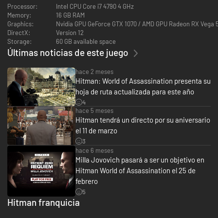
Processor:
Intel CPU Core i7 4790 4 GHz
Memory:
16 GB RAM
Graphics:
Nvidia GPU GeForce GTX 1070 / AMD GPU Radeon RX Vega 
DirectX:
Version 12
Storage:
60 GB available space
Una nueva forma de jugar según tus propios términos que combina
Últimas noticias de este juego
elementos de roguelike y planificación estratégica con una rejugabilidad
constante e infinita.
hace 2 meses
Hitman: World of Assassination presenta su
hoja de ruta actualizada para este año
4
hace 5 meses
Hitman tendrá un directo por su aniversario
el 11 de marzo
3
hace 6 meses
Milla Jovovich pasará a ser un objetivo en
Hitman World of Assassination el 25 de
febrero
5
Hitman franquicia