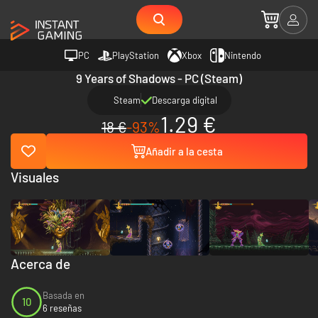
PC
PlayStation
Xbox
Nintendo
9 Years of Shadows - PC (Steam)
Steam
Descarga digital
1.29 €
18 €
-93%
Añadir a la cesta
Visuales
Acerca de
Basada en
10
6 reseñas