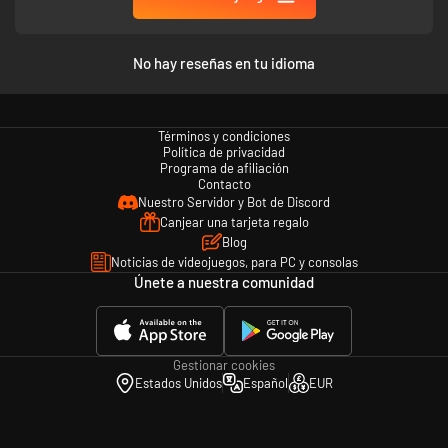
del juego; podrás recoger notas musicales para interpretar una nana
curativa que sanará tus heridas.
-------------------------------------
"Literally stunning"
No hay reseñas en tu idioma
Keen Gamer
"A stunning Metroidvania"
GamesRadar+
"Excellent & responsive combat"
Términos y condiciones
Game Rant
Política de privacidad
"Delights all the senses"
Programa de afiliación
GameLuster
Contacto
"Two thumbs up"
Nuestro Servidor y Bot de Discord
LadiesGamers
Canjear una tarjeta regalo
Blog
Noticias de videojuegos, para PC y consolas
Únete a nuestra comunidad
Gestionar cookies
Estados Unidos
Español
EUR