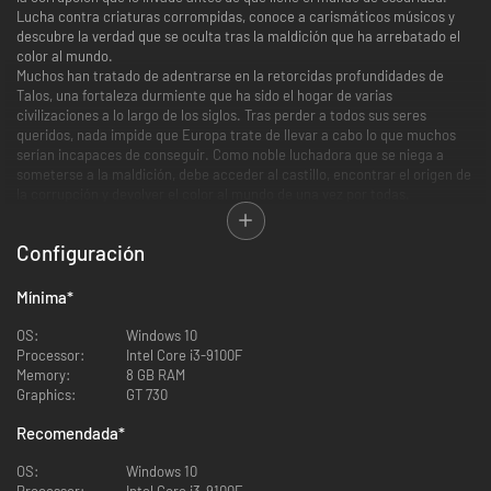
Lucha contra criaturas corrompidas, conoce a carismáticos músicos y
descubre la verdad que se oculta tras la maldición que ha arrebatado el
color al mundo.
Muchos han tratado de adentrarse en la retorcidas profundidades de
Talos, una fortaleza durmiente que ha sido el hogar de varias
civilizaciones a lo largo de los siglos. Tras perder a todos sus seres
queridos, nada impide que Europa trate de llevar a cabo lo que muchos
serían incapaces de conseguir. Como noble luchadora que se niega a
someterse a la maldición, debe acceder al castillo, encontrar el origen de
la corrupción y devolver el color al mundo de una vez por todas.
Configuración
Europa no deberá hacer frente a esta aventura sola. En las entrañas del
gigante conoce a Apino, un adorable osito flotante que parece poseer
Mínima
*
habilidades mágicas capaces de restaurar el color y restañar las heridas
de sus aliados. También puede proteger a sus compañeros de los
OS:
Windows 10
múltiples peligros que acechan en los pasillos de Talos.
Processor:
Intel Core i3-9100F
Memory:
8 GB RAM
Graphics:
GT 730
Mientras explora el castillo, Apino puede purgar la corrupción de Talos y
Recomendada
*
disparar varios proyectiles capaces de destruir cristales oscuros e infligir
daño:
OS:
Windows 10
Processor:
Intel Core i3-9100F