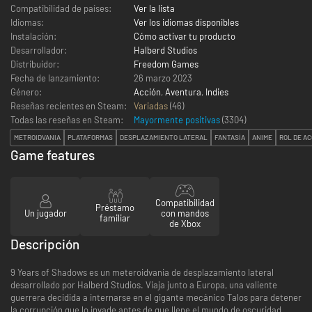
Compatibilidad de países:
Ver la lista
Idiomas:
Ver los idiomas disponibles
Instalación:
Cómo activar tu producto
Desarrollador:
Halberd Studios
Distribuidor:
Freedom Games
Fecha de lanzamiento:
26 marzo 2023
Género:
Acción
,
Aventura
,
Indies
Reseñas recientes en Steam:
Variadas
(46)
Todas las reseñas en Steam:
Mayormente positivas
(
3304
)
METROIDVANIA
PLATAFORMAS
DESPLAZAMIENTO LATERAL
FANTASÍA
ANIME
ROL DE A
Game features
Compatibilidad
Préstamo
Un jugador
con mandos
familiar
de Xbox
Descripción
9 Years of Shadows es un meteroidvania de desplazamiento lateral
desarrollado por Halberd Studios. Viaja junto a Europa, una valiente
guerrera decidida a internarse en el gigante mecánico Talos para detener
la corrupción que lo invade antes de que llene el mundo de oscuridad.