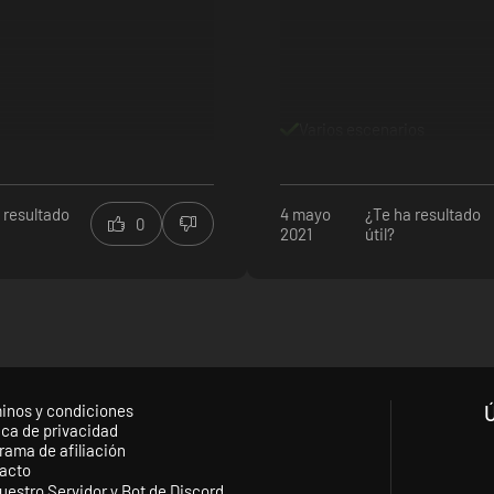
s y descubrir nuevos lugares más allá de las fronteras de este asenta
xploradores pueden surcar los cielos a bordo del globo aerostático con
Varios escenarios
lejos de la seguridad del asentamiento.
toria a nivel global y visita 4 zonas desconocidas del mundo. Solo apt
 resultado
4 mayo
¿Te ha resultado
0
2021
útil?
que podrás descubrir durante las nuevas expediciones.
de los 6 cultivos nuevos, como los cocos o los plátanos.
inos y condiciones
ica de privacidad
rama de afiliación
acto
uestro Servidor y Bot de Discord