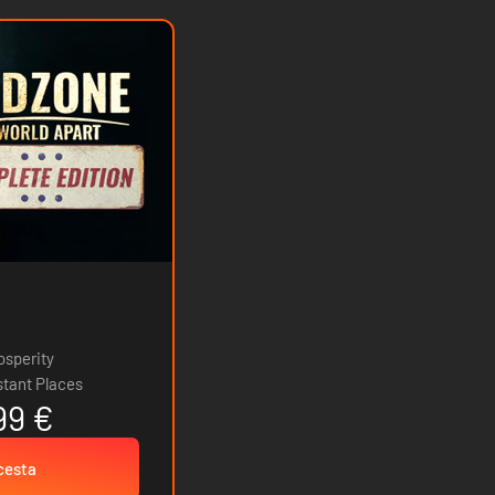
osperity
stant Places
99 €
 cesta