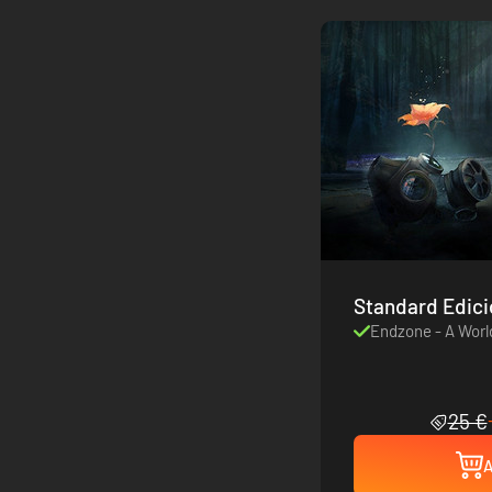
Standard Edici
Endzone - A Worl
25 €
A