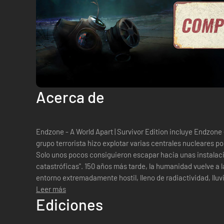
Acerca de
Endzone - A World Apart | Survivor Edition incluye Endzone - A World Apart En el año 2021, un
grupo terrorista hizo explotar varias centrales nucleares p
Solo unos pocos consiguieron escapar hacia unas instalac
catastróficas". 150 años más tarde, la humanidad vuelve a l
entorno extremadamente hostil, lleno de radiactividad, ll
extremo, tendrás qu...
Leer más
Ediciones