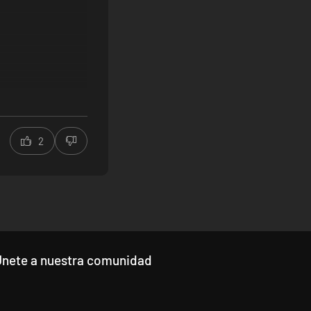
miento. Quieren descubrir los lugares lejanos de los que
struido para viajar a lugares misteriosos en zonas lejanas
as para los aventureros más preparados con resultados
2
Únete a nuestra comunidad