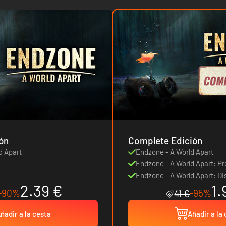
ón
Complete Edición
d Apart
Endzone - A World Apart
Endzone - A World Apart: Pr
Endzone - A World Apart: Di
2.39 €
1.
-90%
-95%
41 €
ñadir a la cesta
Añadir a la