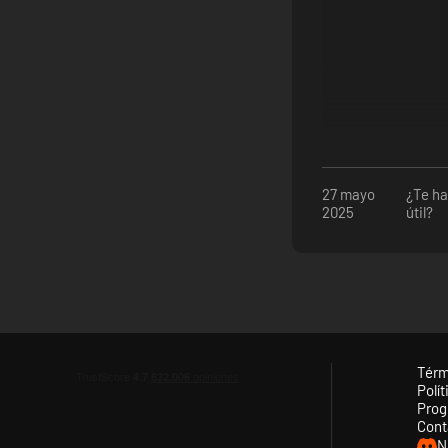
Como buenos pioneros que son, quieren buscar superviviente
hablan tantas leyendas.
Guiándose por su insaciable sed de conocimiento, tus e
del mapa.
Embárcate en una aventura en busca del conocimiento 
Disfruta de 12 expediciones que forman parte de la his
27 mayo
¿Te ha
inciertos a la vez que gratificantes.
2025
útil?
Apoya y amplía el asentamiento con nuevos edificios 
Consigue que tu pueblo disfrute de los sabores únicos 
Térm
Polít
Prog
Cont
N