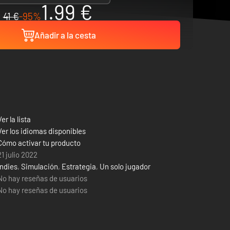
1.99 €
41 €
-95%
Añadir a la cesta
Ver la lista
Ver los idiomas disponibles
Cómo activar tu producto
21 julio 2022
Indies
,
Simulación
,
Estrategia
,
Un solo jugador
No hay reseñas de usuarios
No hay reseñas de usuarios