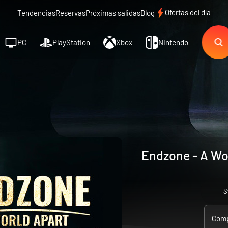
Ofertas del día
Tendencias
Reservas
Próximas salidas
Blog
PC
PlayStation
Xbox
Nintendo
Endzone - A Wor
S
Comp