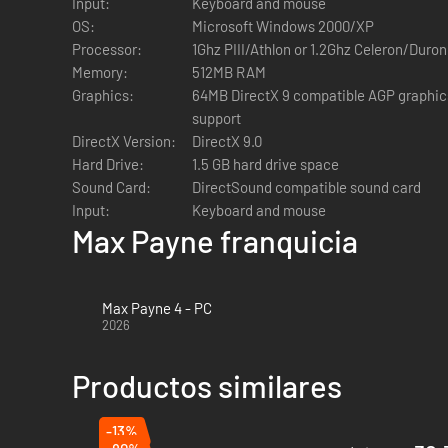
Input:
Keyboard and mouse
OS:
Microsoft Windows 2000/XP
Processor:
1Ghz PIII/Athlon or 1.2Ghz Celeron/Duro
Memory:
512MB RAM
Graphics:
64MB DirectX 9 compatible AGP graphic
support
DirectX Version:
DirectX 9.0
Hard Drive:
1.5 GB hard drive space
Sound Card:
DirectSound compatible sound card
Input:
Keyboard and mouse
Max Payne franquicia
Max Payne 4 - PC
2026
Productos similares
-13%