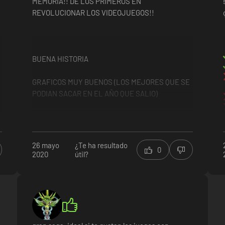
MEMORIA!! DE LOS PRIMEROS EN
REVOLUCIONAR LOS VIDEOJUEGOS!!
BUENA HISTORIA
GRAFICOS MUY BUENOS (LOS MEJORES QUE SE
PODIAN SACAR EN EL AÑO QUE SALIO)
BUENA BANDA SONORA UN JUEGAZO! ME
ENCANTA LA SAGA!!
26 mayo
¿Te ha resultado
0
2020
útil?
EN STEAM SE ME HACE RARO QUE NO LO HAYAN
QUERIDO PONER EN ESPAÑOL , PERO LE PONES
UN PARCHE Y ARREGLADO JEJE
BUENA HISTORIA