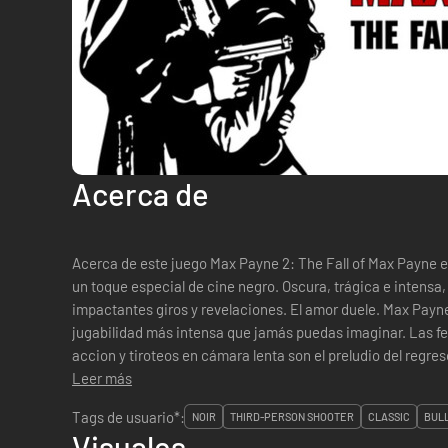
Acerca de
Acerca de este juego Max Payne 2: The Fall of Max Payne es una violenta historia de amor con
un toque especial de cine negro. Oscura, trágica e intensa, l
impactantes giros y revelaciones. El amor duele. Max Payne
jugabilidad más intensa que jamás puedas imaginar. Las fe
accion y tiroteos en cámara lenta son el preludio del regre
nunca. Nuevos y mejora...
Leer más
Tags de usuario*:
NOIR
THIRD-PERSON SHOOTER
CLASSIC
BULL
Visuales