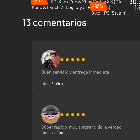
-80%
30.
Gears 5 - PC, Xbox One & Xbox Series X|S (Microsoft Store)
-92%
1.
Kane & Lynch 2: Dog Days - PC (Steam)
Otxo - PC (Steam)
13 comentarios
Buen servicio y entrega inmediata
Hace 3 años
Súper rápido, muy sorprendido la verdad
Hace 7 años