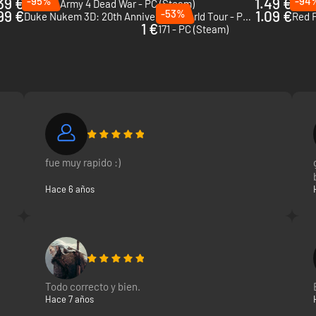
39 €
-95%
1.49 €
-94
Zombie Army 4 Dead War - PC (Steam)
Quan
99 €
-53%
1.09 €
Duke Nukem 3D: 20th Anniversary World Tour - PC (Steam)
Red 
1 €
171 - PC (Steam)
fue muy rapido :)
Hace 6 años
Todo correcto y bien.
Hace 7 años