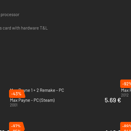
n processor
s card with hardware T&L
-92
Max Payne 1 + 2 Remake - PC
Max 
-43%
2026
2012
5.69 €
Max Payne - PC (Steam)
2001
-97%
-89