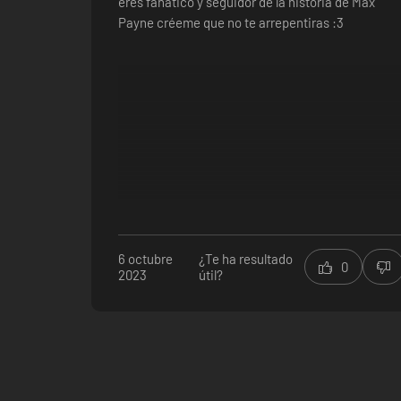
eres fanático y seguidor de la historia de Max
Payne créeme que no te arrepentiras :3
6 octubre
¿Te ha resultado
0
2023
útil?