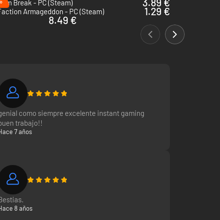
%
3.89 €
tum Break - PC (Steam)
1.29 €
Faction Armageddon - PC (Steam)
8.49 €
genial como siempre excelente instant gaming
buen trabajo!!
Hace 7 años
Bestias.
Hace 8 años