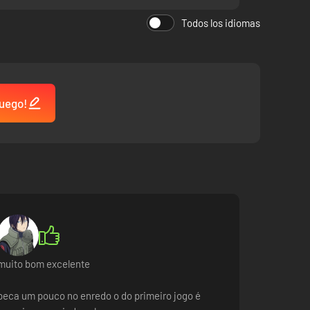
Todos los idiomas
juego!
muito bom excelente
peca um pouco no enredo o do primeiro jogo é