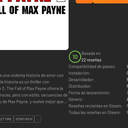
Basada en
10
22 reseñas
Compatibilidad de países:
Instalación:
Desarrollador:
a historia es un thriller con
Distribuidor:
 2: The Fall of Max Payne ofrece la
Fecha de lanzamiento:
roces, pero con estilo, secuencias de
Género:
so de Max Payne, y vuelve mejor que
Reseñas recientes en Steam:
Todas las reseñas en Steam:
ET TIME
STORY RICH
...