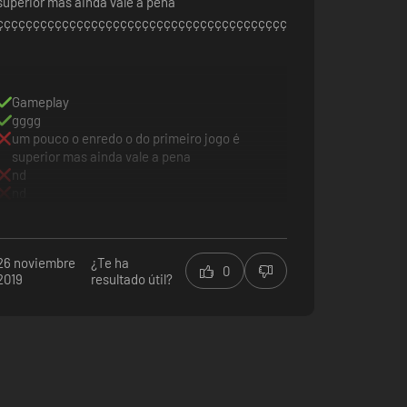
superior mas ainda vale a pena
çççççççççççççççççççççççççççççççççççççççççççççççççççççççç
Gameplay
gggg
um pouco o enredo o do primeiro jogo é
superior mas ainda vale a pena
nd
nd
26 noviembre
¿Te ha
0
2019
resultado útil?