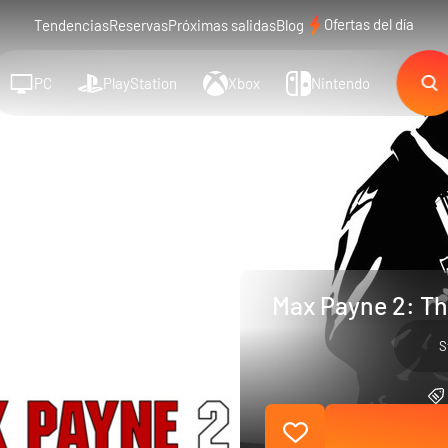
Ofertas del día
Tendencias
Reservas
Próximas salidas
Blog
PC
PlayStation
Xbox
Nintendo
Max Payne 2: Th
S