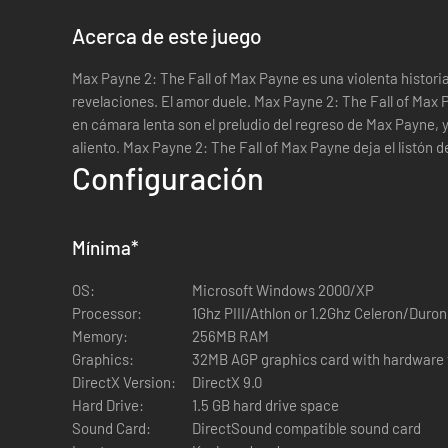
Acerca de este juego
Max Payne 2: The Fall of Max Payne es una violenta historia 
revelaciones. El amor duele.
Max Payne 2: The Fall of Max P
en cámara lenta son el preludio del regreso de Max Payne,
aliento. Max Payne 2: The Fall of Max Payne deja el listón d
Configuración
Mínima
*
OS:
Microsoft Windows 2000/XP
Processor:
1Ghz PIII/Athlon or 1.2Ghz Celeron/Duro
Memory:
256MB RAM
Graphics:
32MB AGP graphics card with hardware t
DirectX Version:
DirectX 9.0
Hard Drive:
1.5 GB hard drive space
Sound Card:
DirectSound compatible sound card