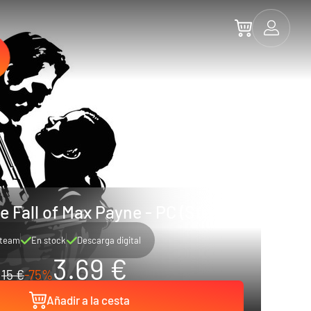
e Fall of Max Payne - PC (Steam)
team
En stock
Descarga digital
3.69 €
15 €
-75%
Añadir a la cesta