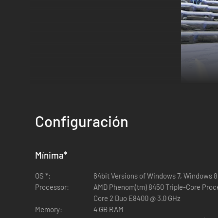
Configuración
Demuestra que eres un verdadero caballero guardián subien
Mínima
*
tipo sandbox.
OS *:
64bit Versions of Windows 7, Windows 
¡Explora decenas de islas generadas al azar! ¡Construye lo 
Processor:
AMD Phenom(tm) 8450 Triple-Core Proces
Core 2 Duo E8400 @ 3.0 GHz
¡Adelante, caballero guardián, cumple con tu destino!
Memory:
4 GB RAM