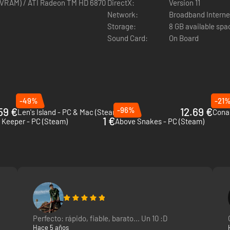
 VRAM) / ATI Radeon TM HD 6870
DirectX:
Version 11
Network:
Broadband Interne
Storage:
8 GB available spa
Sound Card:
On Board
ominar.
liza tu apariencia, habilidades y equipamiento. ¡Desbloquea poderos
-49%
-21
59 €
-96%
12.69 €
Len's Island - PC & Mac (Steam)
Cona
1 €
t Keeper - PC (Steam)
Above Snakes - PC (Steam)
ario.
erzo en tus viajes. ¡Recoge recursos y construye grandes estructuras
Perfecto: rápido, fiable, barato... Un 10 :D
Hace 5 años