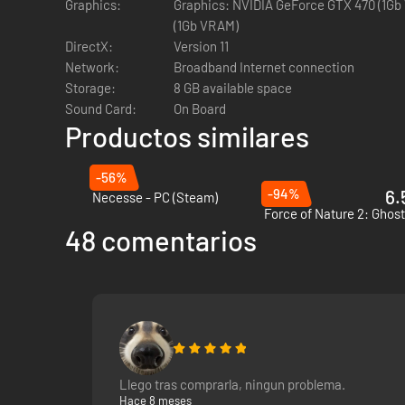
Graphics:
Graphics: NVIDIA GeForce GTX 470 (1Gb
Características:
(1Gb VRAM)
DirectX:
Version 11
Network:
Broadband Internet connection
Storage:
8 GB available space
Clases de personajes de rol de entre las que elegir y d
Sound Card:
On Board
Juega como guerrero, mago o guardabosques y persona
Productos similares
-56%
-94%
6.
Necesse - PC (Steam)
Force of Nature 2: Ghos
48 comentarios
Construye tu hogar con decenas de materiales y mobili
Presume del tesoro que has conseguido con mucho esfu
compañera y mucho más!
Llego tras comprarla, ningun problema.
Hace 8 meses