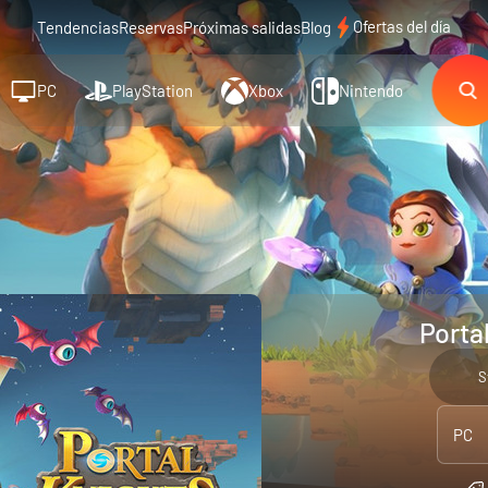
Ofertas del día
Tendencias
Reservas
Próximas salidas
Blog
PC
PlayStation
Xbox
Nintendo
Porta
S
PC