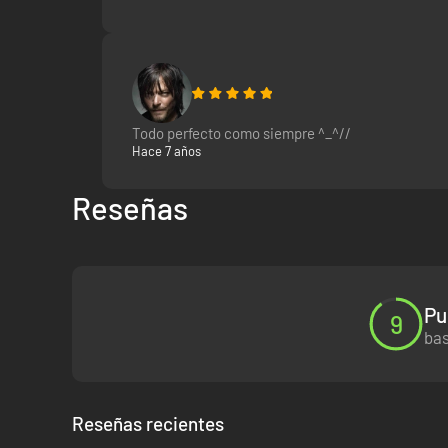
Combates de acción tácticos.
Ataca a tus enemigos y esquiva sus ataques en batallas
Todo perfecto como siempre ^_^//
Hace 7 años
Reseñas
Viaja entre mundos 3D de tipo sandbox generados al a
Atraviesa escenarios únicos, conoce a PNJ únicos, des
Pu
9
bas
Únete a tus amigos en el multijugador cooperativo para
Colaborad para construir estructuras, explorar mazmor
Reseñas recientes