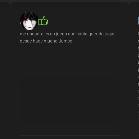
me encanto es un juego que habia querido jugar
desde hace mucho tiempo
el modo creativo y compártelas con tus amigos en Steam Workshop!
ás formidables del reino, en sus endiabladas arenas.