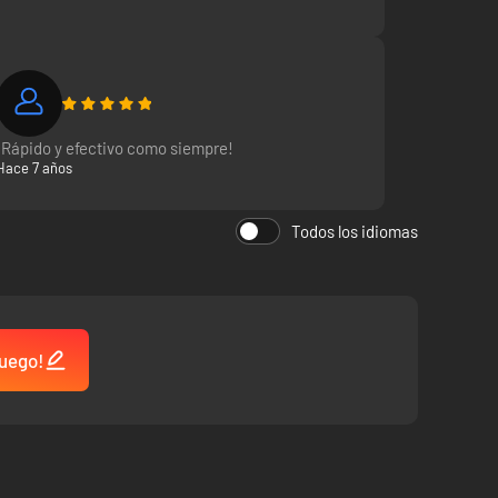
e de entre un arsenal de armas y hechizos para derrotarlos!
¡Rápido y efectivo como siempre!
Hace 7 años
Todos los idiomas
s, lagos y mazmorras llenas de sorpresas.
juego!
e sean.