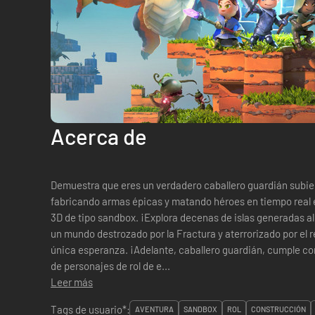
Acerca de
Demuestra que eres un verdadero caballero guardián subien
fabricando armas épicas y matando héroes en tiempo real 
3D de tipo sandbox. ¡Explora decenas de islas generadas al azar! ¡Construye lo que quieras! En
un mundo destrozado por la Fractura y aterrorizado por el re
única esperanza. ¡Adelante, caballero guardián, cumple con tu destino!Características:Clases
de personajes de rol de e...
Leer más
Tags de usuario*:
AVENTURA
SANDBOX
ROL
CONSTRUCCIÓN