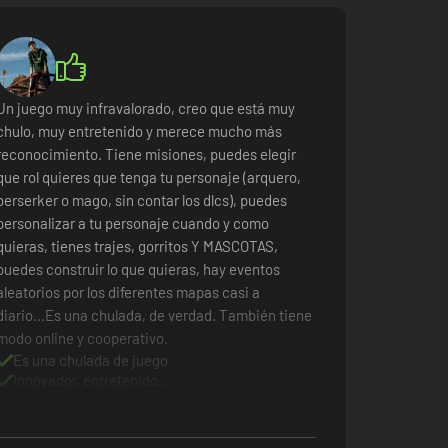
Un juego muy infravalorado, creo que está muy
chulo, muy entretenido y merece mucho más
reconocimiento. Tiene misiones, puedes elegir
que rol quieres que tenga tu personaje (arquero,
berserker o mago, sin contar los dlcs), puedes
personalizar a tu personaje cuando y como
quieras, tienes trajes, gorritos Y MASCOTAS,
puedes construir lo que quieras, hay eventos
aleatorios por los diferentes mapas casi a
diario...Es una chulada, de verdad. También tiene
modo online y cooperativo.
Es una chulada de juego
Innovador, entretenido...
Modos cooperativo y online
Muy infravalorado para lo bueno que es