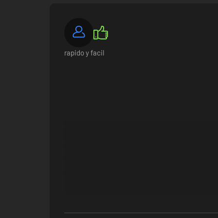
rapido y facil
¡Diseña tu propia isla! ¡
Crea INCREÍBLES estructuras rápida y fácilmente en 
Batallas contra jefes épicas.
Enfréntate a los guardianes de portales, las bestias m