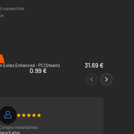
t connection
ce
as destrezas a medida que subes de nivel!
%
31.69 €
n Exiles Enhanced - PC (Steam)
0.99 €
, fabrica mobiliario único, adopta una mascota
Compra instantánea
Hace 6 años