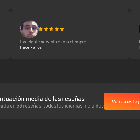
 en 3.ª persona vertiginosas. ¡Burla la IA única de cada enemigo y elig
Excelente servicio como siempre
Hace 7 años
zar.
cubre criaturas y obtén recursos para fabricar objetos. Explora cueva
ntuación media de las reseñas
¡Valora este 
ada en 53 reseñas, todos los idiomas incluidos
 4 jugadores y pantalla dividida para 2 jugadore.
ras y superar todas las amenazas que os encontréis, por peligrosas qu