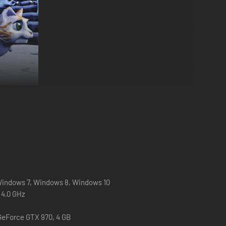
 en tiempo real en este juego de acción cooperativo 3D de
 Windows 7, Windows 8, Windows 10
el rey sagrado, tú y tus amigos sois la única esperanza.
 4.0 GHz
GeForce GTX 970, 4 GB