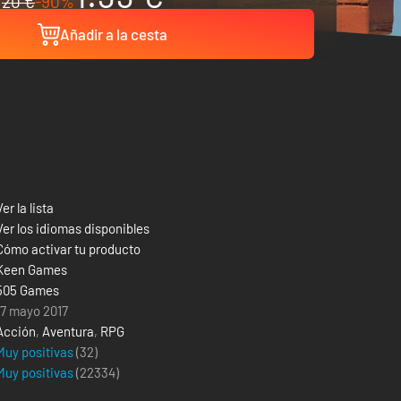
20 €
-90%
Añadir a la cesta
Ver la lista
Ver los idiomas disponibles
Cómo activar tu producto
Keen Games
505 Games
17 mayo 2017
Acción
,
Aventura
,
RPG
Muy positivas
(32)
Muy positivas
(
22334
)