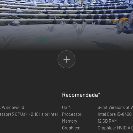
do de nivel a tu personaje, fabricando armas épicas y matando héroes
Recomendada
*
8, Windows 10
OS *:
64bit Versions of
que quieras! En un mundo destrozado por la Fractura y aterrorizado por 
sor (3 CPUs), ~2.1GHz or Intel
Processor:
Intel Core i5-8400,
Memory:
12 GB RAM
Graphics:
Graphics: NVIDIA 