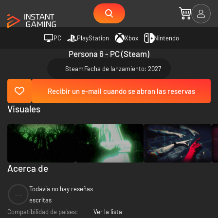
PC
PlayStation
Xbox
Nintendo
Persona 6 - PC (Steam)
Steam
Fecha de lanzamiento: 2027
Recibir un e-mail cuando se abran las reservas
Visuales
Acerca de
Todavía no hay reseñas
--
escritas
Compatibilidad de países:
Ver la lista