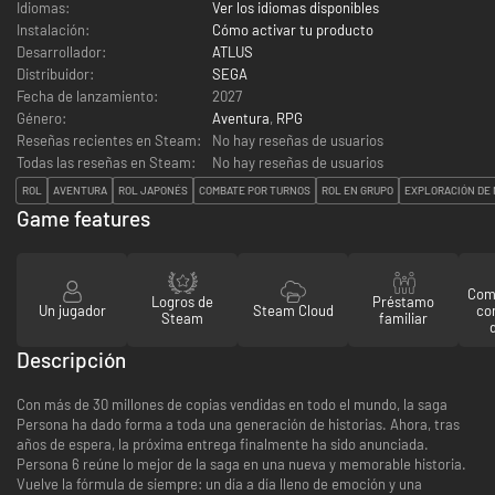
Idiomas:
Ver los idiomas disponibles
Instalación:
Cómo activar tu producto
Desarrollador:
ATLUS
Distribuidor:
SEGA
Fecha de lanzamiento:
2027
Género:
Aventura
,
RPG
Reseñas recientes en Steam:
No hay reseñas de usuarios
Todas las reseñas en Steam:
No hay reseñas de usuarios
ROL
AVENTURA
ROL JAPONÉS
COMBATE POR TURNOS
ROL EN GRUPO
EXPLORACIÓN DE
Game features
Comp
Logros de
Préstamo
Un jugador
Steam Cloud
co
Steam
familiar
Descripción
Con más de 30 millones de copias vendidas en todo el mundo, la saga
Persona ha dado forma a toda una generación de historias. Ahora, tras
años de espera, la próxima entrega finalmente ha sido anunciada.
Persona 6 reúne lo mejor de la saga en una nueva y memorable historia.
Vuelve la fórmula de siempre: un día a día lleno de emoción y una