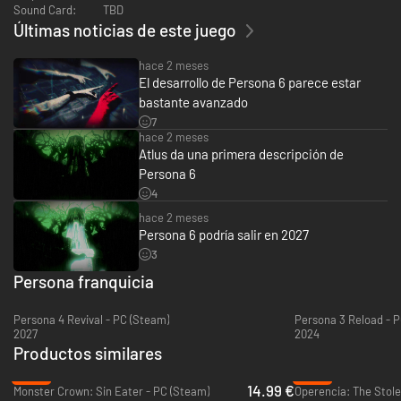
Desde 1996, cuando debutó con «Revelations: Persona» como spin-off de
Sound Card:
TBD
la franquicia Shin Megami Tensei, Persona se ha consolidado como una de
Últimas noticias de este juego
las sagas RPG más representativas de ATLUS.
Ahora, Persona 6 promete ser la puerta de entrada ideal a una de las
hace 2 meses
franquicias más queridas del mundo de los videojuegos, y presentar un
El desarrollo de Persona 6 parece estar
misterio nuevo, inquietante y profundo, a quienes han estado esperando.
bastante avanzado
7
hace 2 meses
Atlus da una primera descripción de
Persona 6
4
hace 2 meses
Persona 6 podría salir en 2027
3
Persona franquicia
Persona 4 Revival - PC (Steam)
2027
2024
Productos similares
-40%
-82%
14.99 €
Monster Crown: Sin Eater - PC (Steam)
Operencia: The Stole