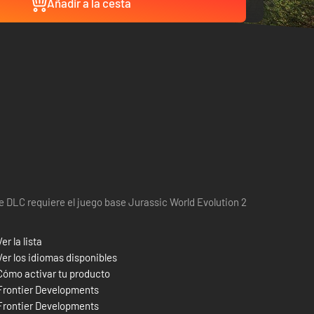
Añadir a la cesta
e DLC requiere el juego base Jurassic World Evolution 2
Ver la lista
Ver los idiomas disponibles
Cómo activar tu producto
Frontier Developments
Frontier Developments