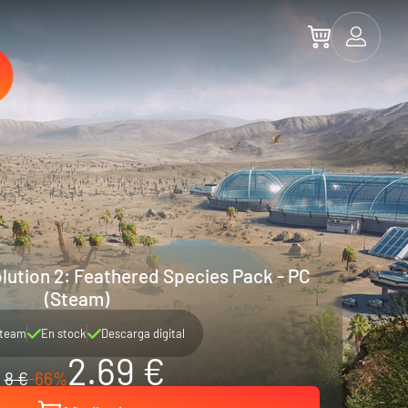
lution 2: Feathered Species Pack - PC
(Steam)
team
En stock
Descarga digital
2.69 €
8 €
-66%