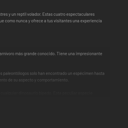
tres y un reptil volador. Estas cuatro espectaculares
que como nunca y ofrece a tus visitantes una experiencia
carnívoro más grande conocido. Tiene una impresionante
Los paleontólogos solo han encontrado un espécimen hasta
iento de su aspecto y comportamiento.
ualquier dinosaurio bípedo. Esta peculiar especie
mente de plantas.
s. Los Sinosauropteryx trabajan juntos para cazar en
n plumas, sino que también insinuaban la posibilidad de