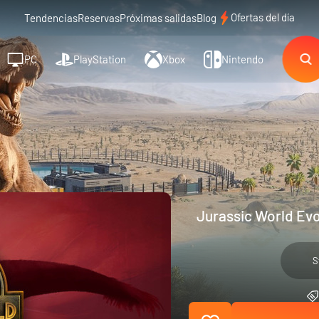
Ofertas del día
Tendencias
Reservas
Próximas salidas
Blog
PC
PlayStation
Xbox
Nintendo
Jurassic World Evo
S