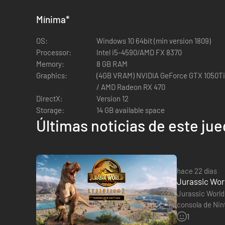
Mínima
*
OS:
Windows 10 64bit (min version 1809)
Processor:
Intel i5-4590/AMD FX 8370
Memory:
8 GB RAM
Graphics:
(4GB VRAM) NVIDIA GeForce GTX 1050Ti
/ AMD Radeon RX 470
DirectX:
Version 12
Storage:
14 GB available space
Últimas noticias de este ju
hace 22 días
Jurassic Worl
Jurassic World 
consola de Nintend
incluye el jue
1