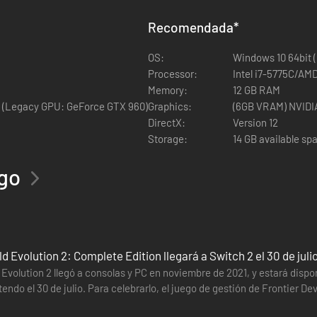
Recomendada
*
OS:
Windows 10 64bit (
Processor:
Intel i7-5775C/AM
Memory:
12 GB RAM
 (Legacy GPU: GeForce GTX 960)
Graphics:
(6GB VRAM) NVIDIA
DirectX:
Version 12
Storage:
14 GB available sp
ego
d Evolution 2: Complete Edition llegará a Switch 2 el 30 de juli
Evolution 2 llegó a consolas y PC en noviembre de 2021, y estará dispo
o el 30 de julio. Para celebrarlo, el juego de gestión de Frontier Developments cont
go…