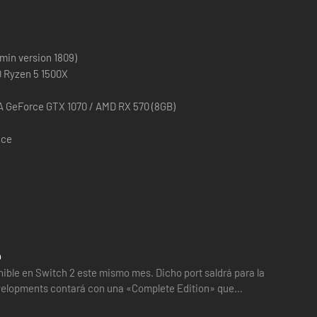
min version 1809)
D Ryzen 5 1500X
 GeForce GTX 1070 / AMD RX 570 (8GB)
ace
o
nible en Switch 2 este mismo mes. Dicho port saldrá para la
ará con una «Complete Edition» que