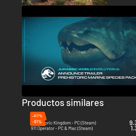
Productos similares
-62%
-91%
9.
Prehistoric Kingdom - PC (Steam)
1.
911 Operator - PC & Mac (Steam)