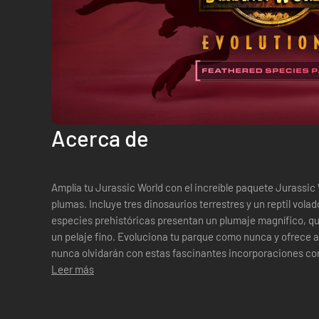
Acerca de
Amplía tu Jurassic World con el increíble paquete Jurassic
plumas. Incluye tres dinosaurios terrestres y un reptil vola
especies prehistóricas presentan un plumaje magnífico, q
un pelaje fino. Evoluciona tu parque como nunca y ofrece a
nunca olvidarán con estas fascinantes incorporaciones con plumas. El paquete 
Yutyrannus ti...
Leer más