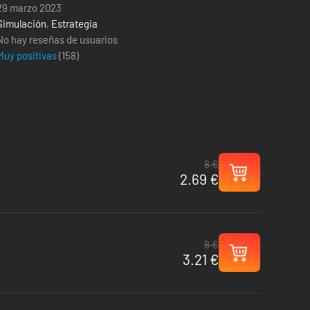
29 marzo 2023
Simulación
,
Estrategia
No hay reseñas de usuarios
Muy positivas
(
158
)
8 €
2.69 €
8 €
3.21 €