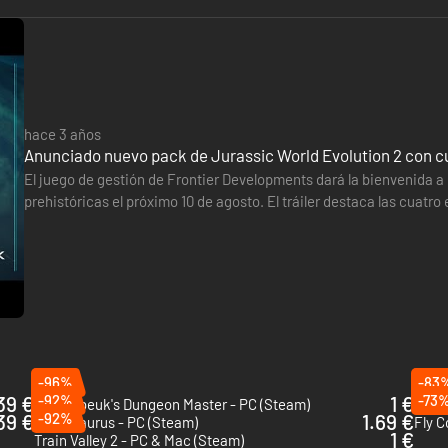
hace 3 años
Anunciado nuevo pack de Jurassic World Evolution 2 con 
El juego de gestión de Frontier Developments dará la bienvenida 
prehistóricas el próximo 10 de agosto. El tráiler destaca las cuatr
Archelon, el depredador Nothosaurus, el pez acorazado Dunkleos
-96%
-83
39 €
-92%
1 €
-73
Naheulbeuk's Dungeon Master - PC (Steam)
Airpo
39 €
-92%
1.69 €
Parkasaurus - PC (Steam)
Fly C
1 €
Train Valley 2 - PC & Mac (Steam)