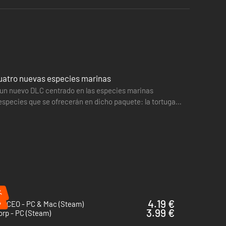
cuatro nuevas especies marinas
a un nuevo DLC centrado en las especies marinas
o especies que se ofrecerán en dicho paquete: la tortuga
teus…
%
%
4.19 €
rt CEO - PC & Mac (Steam)
3.99 €
orp - PC (Steam)