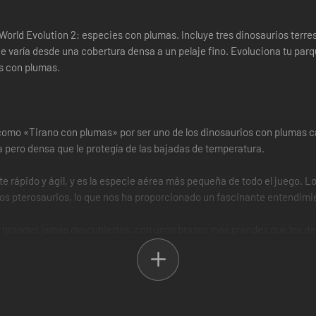
World Evolution 2: especies con plumas. Incluye tres dinosaurios terres
e varía desde una cobertura densa a un pelaje fino. Evoluciona tu par
s con plumas.
omo «Tirano con plumas» por ser uno de los dinosaurios con plumas 
a pero densa que le protegía de las bajadas de temperatura.
e rápido y ágil, y es la especie aérea más pequeña de todo el juego. 
 los pterosaurios, lo que nos ha proporcionado un fascinante entendim
randes jamás descubiertos, con unos brazos más grandes que los de c
 de pato y ancha joroba en la espalda, a pesar de alimentarse exclusiva
ubierto de delicadas plumas que parecen pelo y tiene una cola a raya
 fueron los primeros que sugirieron la existencia de los dinosaurios co