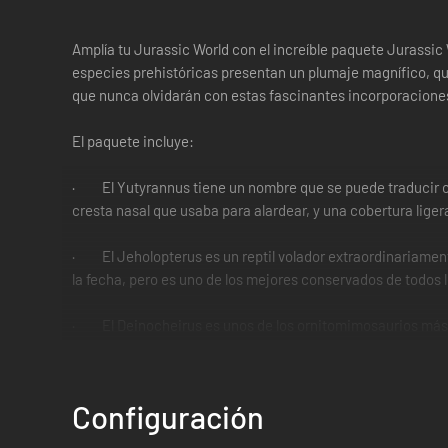
Amplía tu Jurassic World con el increíble paquete Jurassic 
especies prehistóricas presentan un plumaje magnífico, qu
que nunca olvidarán con estas fascinantes incorporacione
El paquete incluye:
· El Yutyrannus tiene un nombre que se puede traducir c
cresta nasal que usaba para alardear, y una cobertura liger
· El Jeholopterus es un reptil volador extraordinariament
la fecha, pero es uno de los mejores conservados de todos
· El Deinocheirus es unos de los ornitomimosaurios más g
prehistórica tiene una figura imponente, gracias a su pico
· El Sinosauropteryx es un pequeño dinosaurio carnívoro c
Configuración
manada. Se descubrió en 1996 y sus antiguos restos no solo
que estas tuviesen color.