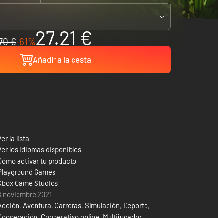
27.21 €
70 €
-61%
Añadir a la cesta
Ver la lista
Ver los idiomas disponibles
Cómo activar tu producto
Playground Games
Xbox Game Studios
8 noviembre 2021
Acción
,
Aventura
,
Carreras
,
Simulación
,
Deporte
,
Cooperación
,
Cooperativo online
,
Multijugador