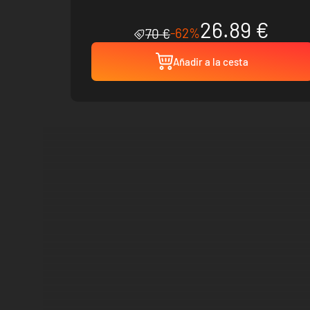
26.89 €
-62%
70 €
Añadir a la cesta