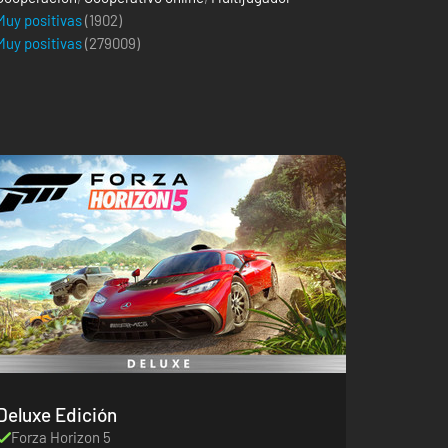
Muy positivas
(1902)
Muy positivas
(
279009
)
Deluxe Edición
Forza Horizon 5