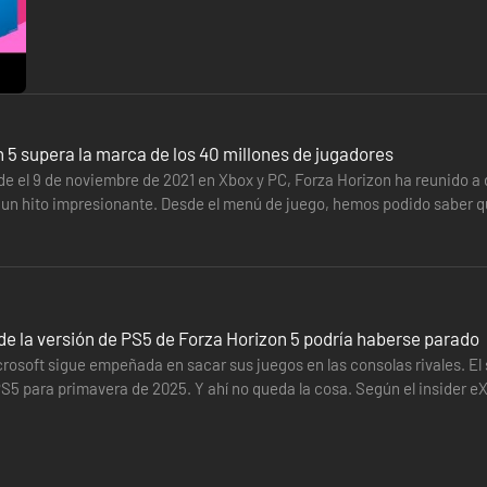
 5 supera la marca de los 40 millones de jugadores
de el 9 de noviembre de 2021 en Xbox y PC, Forza Horizon ha reunido a 
 un hito impresionante. Desde el menú de juego, hemos podido saber qu
éxico desde…
 de la versión de PS5 de Forza Horizon 5 podría haberse parado
osoft sigue empeñada en sacar sus juegos en las consolas rivales. El si
S5 para primavera de 2025. Y ahí no queda la cosa. Según el insider eX
ny. No…