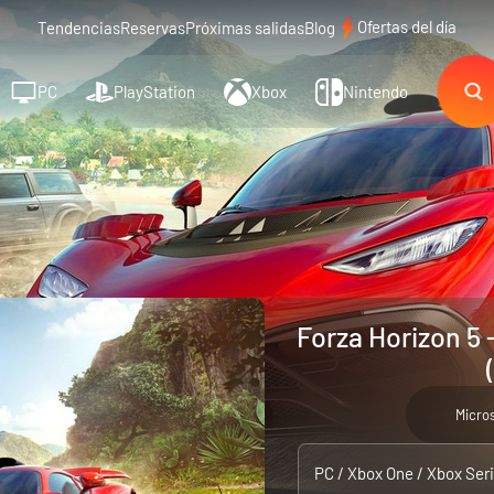
Ofertas del día
Tendencias
Reservas
Próximas salidas
Blog
PC
PlayStation
Xbox
Nintendo
Forza Horizon 5 
Micro
PC / Xbox One / Xbox Seri