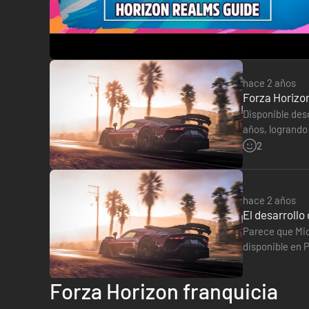
hace 2 años
Forza Horizon
Disponible des
años, logrando
virtuales de M
2
hace 2 años
El desarrollo
Parece que Micr
disponible en P
máquina de So
Forza Horizon franquicia