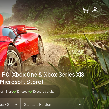
- PC, Xbox One & Xbox Series X|S
(Microsoft Store)
soft Store
En stock
Descarga digital
es X|S
Standard Edición