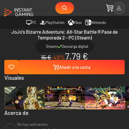
PC
PlayStation
Xbox
Nintendo
JoJo's Bizarre Adventure: All-Star Battle R Pase de
Temporada 2 - PC (Steam)
Steam
Descarga digital
7.79 €
15 €
-48%
Añadir a la cesta
Visuales
Acerca de
No hay suficientes