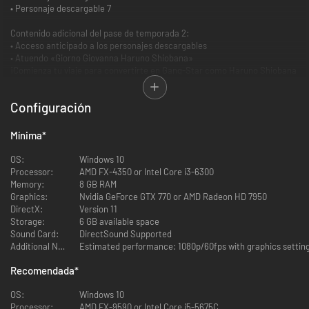
• Personaje descargable 7
Contenido adicional del pase de temporada 2:
• Acceso anticipado a los personajes descargables
• Atuendo «Giorno Giovanna Haruno Shiobana»
¡Comienza tu viaje para convertirte en Gang-Star como Haruno Shiobana
antes de ser conocido como Giorno Giovanna!
Configuración
*El contenido descargable individual del pase de temporada se podrá
adquirir por separado.
Mínima
*
OS:
Windows 10
Processor:
AMD FX-4350 or Intel Core i3-6300
Memory:
8 GB RAM
Graphics:
Nvidia GeForce GTX 770 or AMD Radeon HD 7950
DirectX:
Version 11
Storage:
6 GB available space
Sound Card:
DirectSound Supported
Additional Notes:
Recomendada
*
OS:
Windows 10
Processor:
AMD FX-9590 or Intel Core i5-5675C