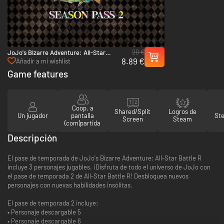
20 €
JoJo's Bizarre Adventure: All-Star
8.89 €
Battle R Pase de Temporada - PC
Añadir a mi wishlist
(Steam)
Game features
Coop. a
Shared/Split
Logros de
Un jugador
pantalla
St
Screen
Steam
(com)partida
Descripción
El pase de temporada de JoJo's Bizarre Adventure: All-Star Battle R
incluye 3 personajes jugables. ¡Disfruta de todo el universo de JoJo con
el pase de temporada 2 de All-Star Battle R! Desbloquea nuevos
personajes con nuevas habilidades insólitas.
El pase de temporada 2 incluye:
• Personaje descargable 5
• Personaje descargable 6