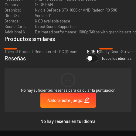
Memory:
16 GB RAM
Graphics:
Nvidia GeForce GTX 1060 or AMD Radeon R9 390
DirectX:
Version 11
Storage:
6 GB available space
Sound Card:
DirectSound Supported
Additional Notes:
Productos similares
-80%
-69%
8.19 €
Tales of Graces f Remastered - PC (Steam)
Guilty Gear -Strive- 
Reseñas
Todos los idiomas
--
No hay suficientes reseñas para calcular la puntuación
¡Valora este juego!
No hay reseñas en tu idioma