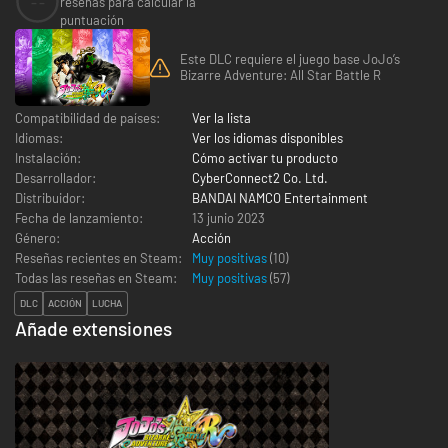
--
reseñas para calcular la
puntuación
Este DLC requiere el juego base JoJo’s
Bizarre Adventure: All Star Battle R
Compatibilidad de países:
Ver la lista
Idiomas:
Ver los idiomas disponibles
Instalación:
Cómo activar tu producto
Desarrollador:
CyberConnect2 Co. Ltd.
Distribuidor:
BANDAI NAMCO Entertainment
Fecha de lanzamiento:
13 junio 2023
Género:
Acción
Reseñas recientes en Steam:
Muy positivas
(10)
Todas las reseñas en Steam:
Muy positivas
(
57
)
DLC
ACCIÓN
LUCHA
Añade extensiones