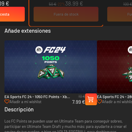
09 €
38.99 €
50 €
-22%
100 €
 cesta
Fuera de stock
Fu
Añade extensiones
10 €
EA Sports FC 24 - 1050 FC Points - Xbox
EA Sports FC 24 - 28
7.99 €
One & Xbox Series X|S
Xbox One & Xbox Ser
Añadir a mi wishlist
Añadir a mi wishli
Descripción
Los FC Points se pueden usar en Ultimate Team para conseguir sobres,
participar en Ultimate Team Draft y mucho más: para ayudarte a crear el
equipo de tus sueños, o bien en VOLTA FOOTBALL para desbloquear