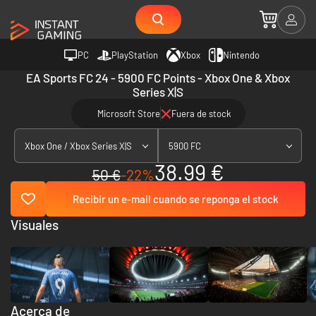
PC
PlayStation
Xbox
Nintendo
EA Sports FC 24 - 5900 FC Points - Xbox One & Xbox
Series X|S
Microsoft Store
Fuera de stock
Xbox One / Xbox Series X|S
5900 FC
38.99 €
50 €
-22%
Recibir un e-mail cuando se reponga el stock
Visuales
Acerca de