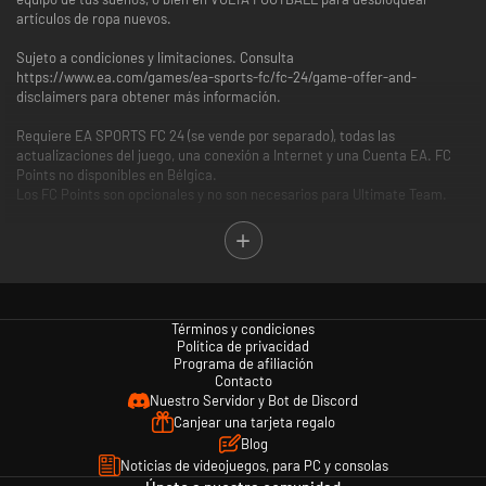
artículos de ropa nuevos.
Sujeto a condiciones y limitaciones. Consulta
https://www.ea.com/games/ea-sports-fc/fc-24/game-offer-and-
disclaimers para obtener más información.
Requiere EA SPORTS FC 24 (se vende por separado), todas las
actualizaciones del juego, una conexión a Internet y una Cuenta EA. FC
Points no disponibles en Bélgica.
Los FC Points son opcionales y no son necesarios para Ultimate Team.
© 2023 Electronic Arts Inc. Electronic Arts, EA, EA SPORTS, el logotipo
de EA SPORTS, EA SPORTS FC, el logotipo de EA SPORTS FC, Ultimate
Team y Volta Football son marcas comerciales de Electronic Arts Inc.
Términos y condiciones
Política de privacidad
Programa de afiliación
Contacto
Nuestro Servidor y Bot de Discord
Canjear una tarjeta regalo
Blog
Noticias de videojuegos, para PC y consolas