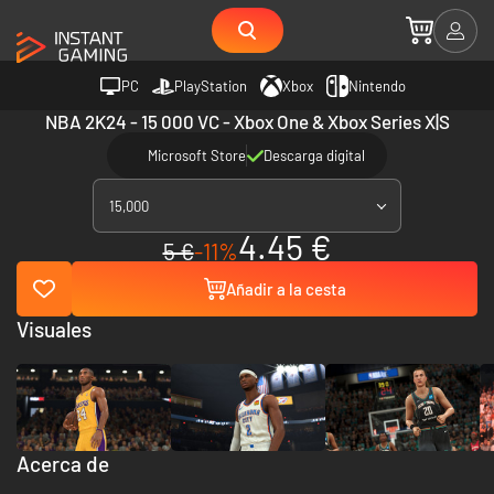
PC
PlayStation
Xbox
Nintendo
NBA 2K24 - 15 000 VC - Xbox One & Xbox Series X|S
Microsoft Store
Descarga digital
15,000
4.45 €
5 €
-11%
Añadir a la cesta
Visuales
Acerca de