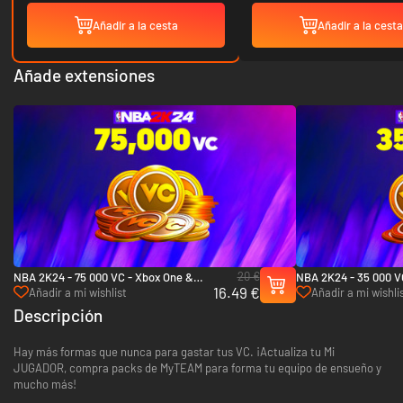
Añadir a la cesta
Añadir a la cesta
Añade extensiones
20 €
NBA 2K24 - 75 000 VC - Xbox One &
NBA 2K24 - 35 000 V
16.49 €
Xbox Series X|S
Xbox Series X|S
Añadir a mi wishlist
Añadir a mi wishli
Descripción
Hay más formas que nunca para gastar tus VC. ¡Actualiza tu Mi
JUGADOR, compra packs de MyTEAM para forma tu equipo de ensueño y
mucho más!