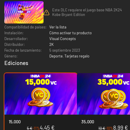
Este DLC requiere el juego base NBA 2K24
Kobe Bryant Edition
Compatibilidad de países:
Ver la lista
Instalación:
Cómo activar tu producto
Desarrollador:
Visual Concepts
Distribuidor:
2K
Fecha de lanzamiento:
5 septiembre 2023
Género:
Deporte
,
Tarjetas regalo
Ediciones
15,000
35,000
4.45 €
8.99 €
5 €
-11%
10 €
-10%