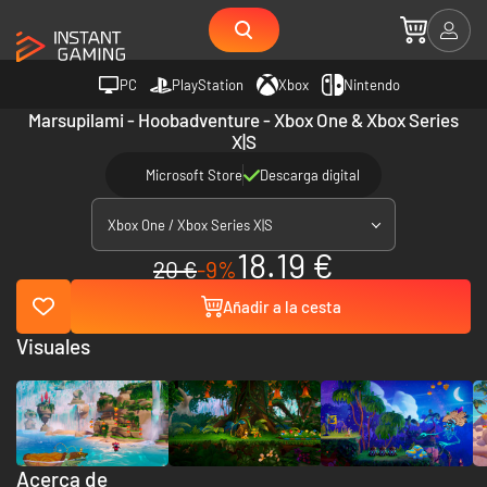
PC
PlayStation
Xbox
Nintendo
Marsupilami - Hoobadventure - Xbox One & Xbox Series
X|S
Microsoft Store
Descarga digital
Xbox One / Xbox Series X|S
18.19 €
20 €
-9%
Añadir a la cesta
Visuales
Acerca de