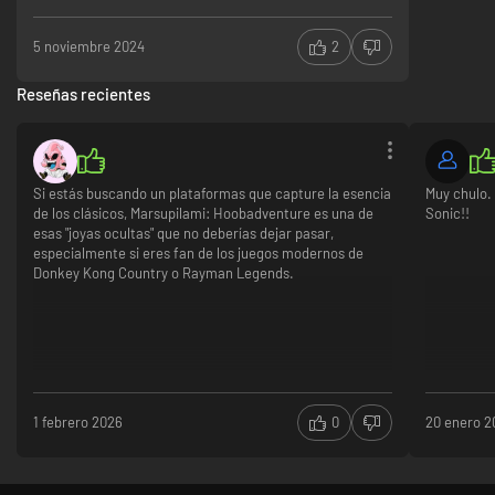
5 noviembre 2024
2
Reseñas recientes
Si estás buscando un plataformas que capture la esencia
Muy chulo. 
de los clásicos, Marsupilami: Hoobadventure es una de
Sonic!!
esas "joyas ocultas" que no deberías dejar pasar,
especialmente si eres fan de los juegos modernos de
Donkey Kong Country o Rayman Legends.
1 febrero 2026
0
20 enero 2