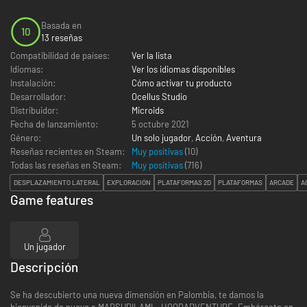
Basada en
10
13 reseñas
Compatibilidad de países:
Ver la lista
Idiomas:
Ver los idiomas disponibles
Instalación:
Cómo activar tu producto
Desarrollador:
Ocellus Studio
Distribuidor:
Microids
Fecha de lanzamiento:
5 octubre 2021
Género:
Un solo jugador
,
Acción
,
Aventura
Reseñas recientes en Steam:
Muy positivas
(10)
Todas las reseñas en Steam:
Muy positivas
(
716
)
DESPLAZAMIENTO LATERAL
EXPLORACIÓN
PLATAFORMAS 2D
PLATAFORMAS
ARCADE
A
Game features
Un jugador
Descripción
Se ha descubierto una nueva dimensión en Palombia, te damos la
bienvenida de nuevo a MARSUPILAMI – HOOBADVENTURE. Embárcate en