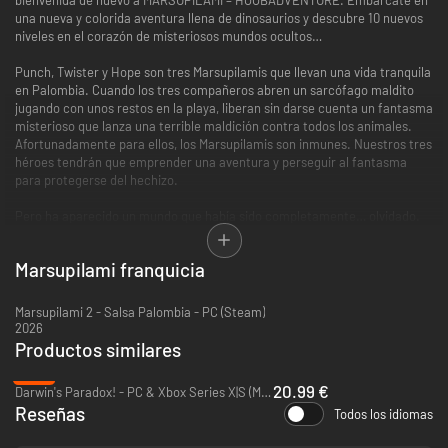
una nueva y colorida aventura llena de dinosaurios y descubre 10 nuevos
niveles en el corazón de misteriosos mundos ocultos…
Punch, Twister y Hope son tres Marsupilamis que llevan una vida tranquila
en Palombia. Cuando los tres compañeros abren un sarcófago maldito
jugando con unos restos en la playa, liberan sin darse cuenta un fantasma
misterioso que lanza una terrible maldición contra todos los animales.
Afortunadamente para ellos, los Marsupilamis son inmunes. Nuestros tres
héroes tendrán que emprender una aventura y perseguir al fantasma
para protegerse del hechizo.
Pero ha aparecido un mundo que había sido completamente… olvidado.
¡En esta emocionante aventura en encontrarás enemigos carnívoros no
tan recientes y nuevos elementos del juego! Colecciona nuevos objetos y
Marsupilami franquicia
logros en estos niveles jurásicos del mundo de los dinosaurios…
Marsupilami 2 - Salsa Palombia - PC (Steam)
2026
Productos similares
-16%
20.99 €
Darwin's Paradox! - PC & Xbox Series X|S (Microsoft Store)
Reseñas
Todos los idiomas