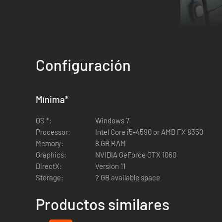
Configuración
Mínima
*
OS *:
Windows 7
Gestiona el interior de la planta, construye instalacio
Processor:
Intel Core i5-4590 or AMD FX 8350
de que el transbordador despegue.
Memory:
8 GB RAM
Graphics:
NVIDIA GeForce GTX 1060
DirectX:
Version 11
Storage:
2 GB available space
Productos similares