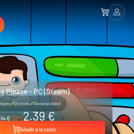
s Please - PC (Steam)
team
En stock
Descarga digital
2.39 €
14 €
-83%
Añadir a la cesta