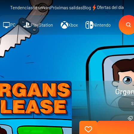
Ofertas del día
Tendencias
Reservas
Próximas salidas
Blog
PC
PlayStation
Xbox
Nintendo
Organ
S