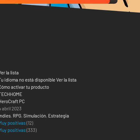
Ver la lista
Tu idioma no está disponible Ver la lista
Cómo activar tu producto
TECHHOME
HeroCraft PC
4 abril 2023
Indies
,
RPG
,
Simulación
,
Estrategia
Muy positivas
(12)
Muy positivas
(
333
)