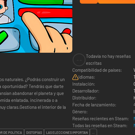
Todavía no hay reseñas
--
escritas
Compatibilidad de países:
Idiomas:
sos naturales. ¿Podrás construir un
Instalación:
a oportunidad? Tendrás que darte
Desarrollador:
 ansían abandonar el planeta y que
Distribuidor:
omida enlatada, incinerada o a
Fecha de lanzamiento:
uy claras.Gestiona el interior de la
Género:
Reseñas recientes en Steam:
Todas las reseñas en Steam:
R DE POLÍTICA
DISTOPÍAS
LAS ELECCIONES IMPORTAN
...