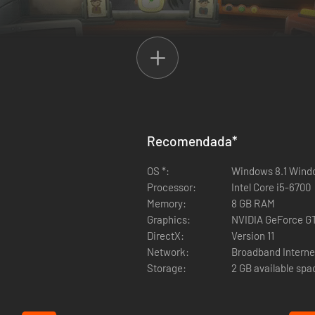
Recomendada
*
OS *:
Windows 8.1 Wind
nes nuevas y mejora el centro de investigación. Los recursos son limitad
Processor:
Intel Core i5-6700
Memory:
8 GB RAM
Graphics:
NVIDIA GeForce G
DirectX:
Version 11
Network:
Broadband Interne
Storage:
2 GB available spa