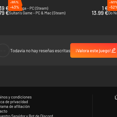
-95%
-90
39 €
-43%
1 €
-52
Anvil Saga - PC (Steam)
King 
79 €
13.99 €
Sultan's Game - PC & Mac (Steam)
Do N
--
Todavía no hay reseñas escritas
¡Valora este juego!
os. Fomenta el trabajo duro y contenta al personal con medios mejores.
inos y condiciones
ica de privacidad
rama de afiliación
acto
uestro Servidor y Bot de Discord