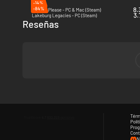
-14%
-84%
8.
Papers, Please - PC & Mac (Steam)
3.
Lakeburg Legacies - PC (Steam)
Reseñas
Contrata a personas únicas, con sus miedos y prejuici
habitación oscura de la planta.
Térm
Polít
Prog
Cont
N