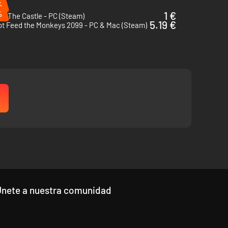
%
%
1 €
Of The Castle - PC (Steam)
5.19 €
ot Feed the Monkeys 2099 - PC & Mac (Steam)
 Y en cuanto a los holgazanes... Son trasladados a una
Únete a nuestra comunidad