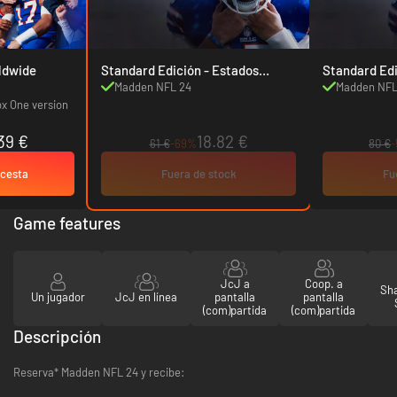
ón - Worldwide
Standard Edición - Estados
Unidos
Madden NFL 24
Madden NFL
ox One version
39 €
18.82 €
61 €
-69%
80 €
 cesta
Fuera de stock
Fu
Game features
JcJ a
Coop. a
Sha
Un jugador
JcJ en línea
pantalla
pantalla
(com)partida
(com)partida
Descripción
Reserva* Madden NFL 24 y recibe: