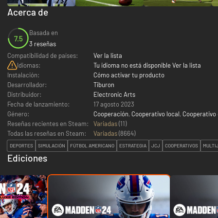
Acerca de
Basada en
7.5
3 reseñas
Compatibilidad de países:
Ver la lista
Idiomas:
Tu idioma no está disponible Ver la lista
Instalación:
Cómo activar tu producto
Desarrollador:
Tiburon
Distribuidor:
Electronic Arts
Fecha de lanzamiento:
17 agosto 2023
Género:
Cooperación
,
Cooperativo local
,
Cooperativo 
Reseñas recientes en Steam:
Variadas
(11)
Todas las reseñas en Steam:
Variadas
(
8664
)
DEPORTES
SIMULACIÓN
FÚTBOL AMERICANO
ESTRATEGIA
JCJ
COOPERATIVOS
MULTI
Ediciones