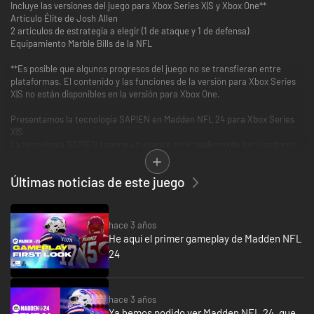
Incluye las versiones del juego para Xbox Series X|S y Xbox One**
Artículo Élite de Josh Allen
2 artículos de estrategia a elegir (1 de ataque y 1 de defensa)
Equipamiento Marble Bills de la NFL
**Es posible que algunos progresos del juego no se transfieran entre
plataformas. El contenido y las funciones de la versión para Xbox Series
X|S no están disponibles en la versión para Xbox One.
Presentamos la tecnología SAPIEN en Madden NFL 24 para Xbox Series
X|S
La tecnología SAPIEN supone un avance en el realismo de los jugadores
de la NFL, con más variedad y definición corporal del físico de los
deportistas para producir movimientos realistas.
Últimas noticias de este juego
FieldSENSE para Xbox Series X|S: MAYOR CONTROL Y REALISMO
La nueva versión de FieldSENSE proporciona una base de jugabilidad
mejorada en Xbox Series X|S que te da más control y realismo sin
hace 3 años
importar de qué forma juegues.
He aquí el primer gameplay de Madden NFL
24
Jugabilidad
Mejoras de la IA (solo Xbox Series X|S)
Una IA más inteligente permite reacciones más fluidas y realistas a las
jugadas que pides.
hace 3 años
Ya hemos podido ver Madden NFL 24, que