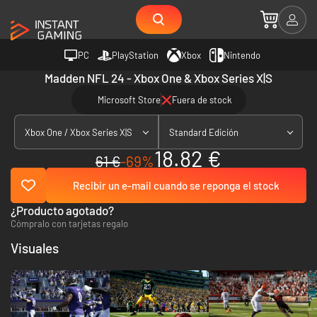
PC
PlayStation
Xbox
Nintendo
Madden NFL 24 - Xbox One & Xbox Series X|S
Microsoft Store
Fuera de stock
Xbox One / Xbox Series X|S
Standard Edición
18.82 €
61 €
-69%
Recibir un e-mail cuando se reponga el stock
¿Producto agotado?
Cómpralo con tarjetas regalo
Visuales