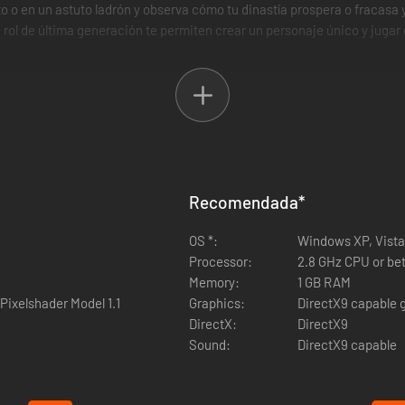
o o en un astuto ladrón y observa cómo tu dinastía prospera o fracasa
 rol de última generación te permiten crear un personaje único y jugar
Recomendada
*
OS *:
Windows XP, Vista
Processor:
2.8 GHz CPU or bet
Memory:
1 GB RAM
Pixelshader Model 1.1
Graphics:
DirectX9 capable g
DirectX:
DirectX9
Sound:
DirectX9 capable