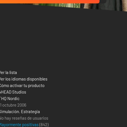
Ver la lista
Ver los idiomas disponibles
Cómo activar tu producto
4HEAD Studios
THQ Nordic
11 octubre 2006
Simulación
,
Estrategia
No hay reseñas de usuarios
Mayormente positivas
(
842
)