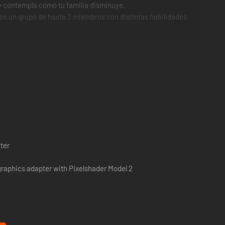
 y contempla cómo tu familia disminuye.
 en un grupo de hasta 3 miembros con distintas habilidades
ter
raphics adapter with Pixelshader Model 2