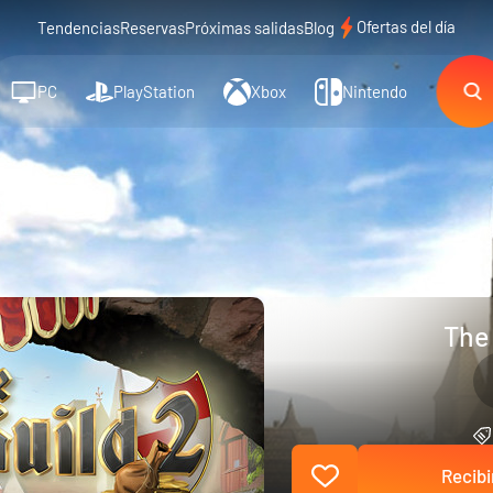
Ofertas del día
Tendencias
Reservas
Próximas salidas
Blog
PC
PlayStation
Xbox
Nintendo
The 
Recibi