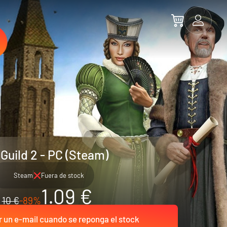
Guild 2 - PC (Steam)
Steam
Fuera de stock
1.09 €
10 €
-89%
r un e-mail cuando se reponga el stock