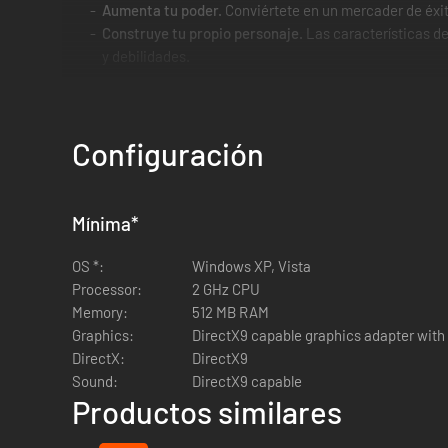
Aumenta tu poder.
Conviértete en un mercader de éxit
Construye tu propio personaje.
Las características de
y debilidades.
Configuración
Mínima
*
OS *:
Windows XP, Vista
Processor:
2 GHz CPU
Memory:
512 MB RAM
Graphics:
DirectX9 capable graphics adapter with 
DirectX:
DirectX9
Sound:
DirectX9 capable
Productos similares