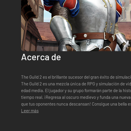
Acerca de
The Guild 2 es el brillante sucesor del gran éxito de simula
The Guild 2 es una mezcla única de RPG y simulación de vi
edad media. El jugador y su grupo formarán parte de la histo
tiempo real. ¡Regresa al oscuro medievo y funda una nueva dinastía! ¡No te descuides, puesto
que tus oponentes nunca descansan! Consigue una bella e
¡controla tu vida! ¡Lega tu...
Leer más