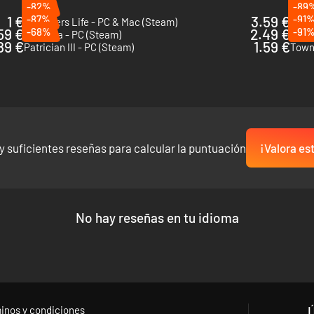
-82%
-89
1 €
-87%
3.59 €
-91
Youtubers Life - PC & Mac (Steam)
The T
59 €
-68%
2.49 €
-91
Spirittea - PC (Steam)
King 
89 €
1.59 €
Patrician III - PC (Steam)
Town
y suficientes reseñas para calcular la puntuación
¡Valora es
No hay reseñas en tu idioma
inos y condiciones