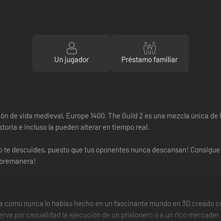
Un jugador
Préstamo familiar
lación de vida medieval, Europe 1400. The Guild 2 es una mezcla única d
storia e incluso la pueden alterar en tiempo real.
o te descuides, puesto que tus oponentes nunca descansan! Consigue un
sobremanera!
dia como nunca lo habías hecho en un fascinante mundo en 3D creado c
serva por casualidad la ejecución de un prisionero o a un rico mercade