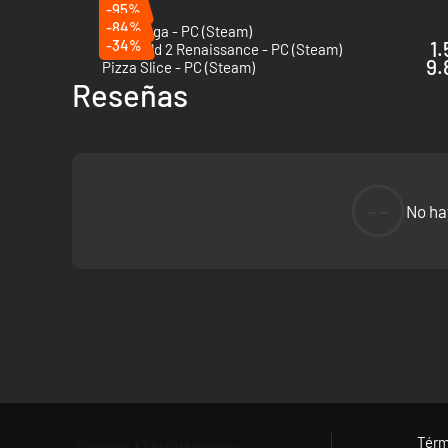
-95%
-84%
Anvil Saga - PC (Steam)
-34%
1.
The Guild 2 Renaissance - PC (Steam)
9.
Pizza Slice - PC (Steam)
Reseñas
--
No ha
Térm