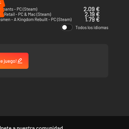
%
%
2.09 €
enants - PC (Steam)
%
2.19 €
of Retail - PC & Mac (Steam)
1.79 €
smen - A Kingdom Rebuilt - PC (Steam)
Todos los idiomas
te juego!
Únete a nuestra comunidad