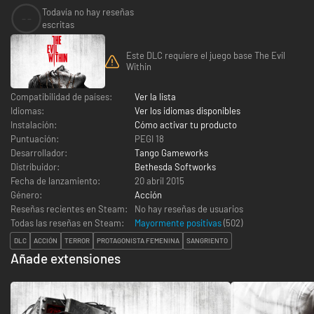
Todavía no hay reseñas
--
escritas
Este DLC requiere el juego base The Evil
Within
Compatibilidad de países:
Ver la lista
Idiomas:
Ver los idiomas disponibles
Instalación:
Cómo activar tu producto
Puntuación:
PEGI 18
Desarrollador:
Tango Gameworks
Distribuidor:
Bethesda Softworks
Fecha de lanzamiento:
20 abril 2015
Género:
Acción
Reseñas recientes en Steam:
No hay reseñas de usuarios
Todas las reseñas en Steam:
Mayormente positivas
(
502
)
DLC
ACCIÓN
TERROR
PROTAGONISTA FEMENINA
SANGRIENTO
Añade extensiones