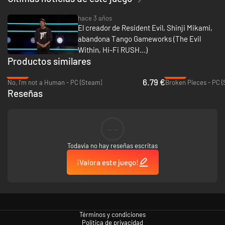
hace 3 años
El creador de Resident Evil, Shinji Mikami,
abandona Tango Gameworks (The Evil
Within, Hi-Fi RUSH...)
Productos similares
-54%
-86%
6.79 €
No, I'm not a Human - PC (Steam)
Broken Pieces - PC 
Reseñas
--
Todavía no hay reseñas escritas
¡Valora este juego!
Términos y condiciones
Política de privacidad