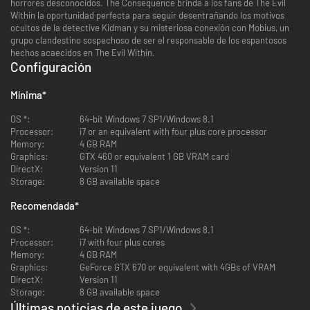
horrores desconocidos. The Consequence brinda a los fans de The Evil
Within la oportunidad perfecta para seguir desentrañando los motivos
ocultos de la detective Kidman y su misteriosa conexión con Mobius, un
grupo clandestino sospechoso de ser el responsable de los espantosos
hechos acaecidos en The Evil Within.
Configuración
Mínima
*
OS *:
64-bit Windows 7 SP1/Windows 8.1
Processor:
i7 or an equivalent with four plus core processor
Memory:
4 GB RAM
Graphics:
GTX 460 or equivalent 1 GB VRAM card
DirectX:
Version 11
Storage:
8 GB available space
Recomendada
*
OS *:
64-bit Windows 7 SP1/Windows 8.1
Processor:
i7 with four plus cores
Memory:
4 GB RAM
Graphics:
GeForce GTX 670 or equivalent with 4GBs of VRAM
DirectX:
Version 11
Storage:
8 GB available space
Últimas noticias de este juego