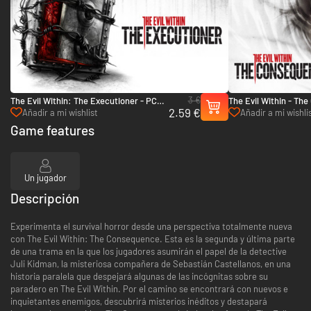
3 €
The Evil Within: The Executioner - PC
The Evil Within - Th
2.59 €
(Steam)
(Steam)
Añadir a mi wishlist
Añadir a mi wishli
Game features
Un jugador
Descripción
Experimenta el survival horror desde una perspectiva totalmente nueva
con The Evil Within: The Consequence. Esta es la segunda y última parte
de una trama en la que los jugadores asumirán el papel de la detective
Juli Kidman, la misteriosa compañera de Sebastián Castellanos, en una
historia paralela que despejará algunas de las incógnitas sobre su
paradero en The Evil Within. Por el camino se encontrará con nuevos e
inquietantes enemigos, descubrirá misterios inéditos y destapará