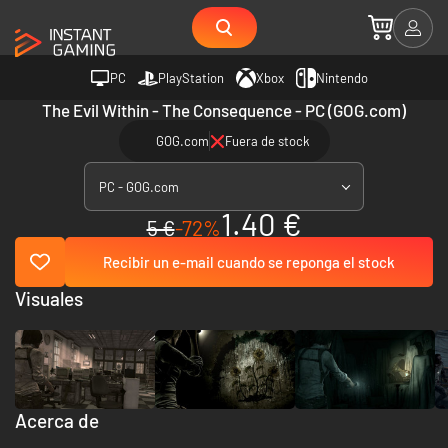
PC
PlayStation
Xbox
Nintendo
The Evil Within - The Consequence - PC (GOG.com)
GOG.com
Fuera de stock
PC - GOG.com
1.40 €
5 €
-72%
Recibir un e-mail cuando se reponga el stock
Visuales
Acerca de