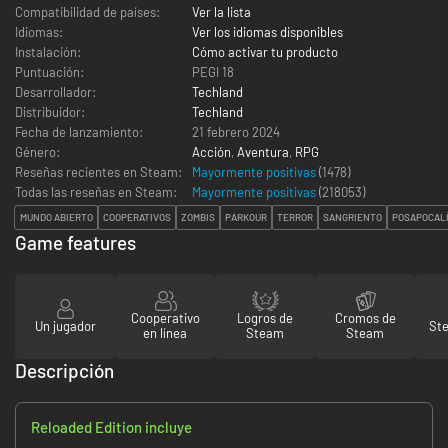
Compatibilidad de países:
Ver la lista
Idiomas:
Ver los idiomas disponibles
Instalación:
Cómo activar tu producto
Puntuación:
PEGI 18
Desarrollador:
Techland
Distribuidor:
Techland
Fecha de lanzamiento:
21 febrero 2024
Género:
Acción
,
Aventura
,
RPG
Reseñas recientes en Steam:
Mayormente positivas
(1478)
Todas las reseñas en Steam:
Mayormente positivas
(
218053
)
MUNDO ABIERTO
COOPERATIVOS
ZOMBIS
PARKOUR
TERROR
SANGRIENTO
POSAPOCAL
Game features
Cooperativo
Logros de
Cromos de
Un jugador
St
en línea
Steam
Steam
Descripción
Reloaded Edition incluye