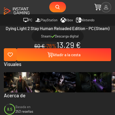
PC
PlayStation
Xbox
Nintendo
Dying Light 2 Stay Human Reloaded Edition - PC (Steam)
Steam
Descarga digital
13.29 €
60 €
-78%
Añadir a la cesta
Visuales
Acerca de
Basada en
8.5
253 reseñas