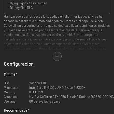
- Dying Light 2 Stay Human
- Bloody Ties DLC
Han pasado 20 años desde lo sucedido en el primer juego. El virus ha
ganado la batalla y la humanidad agoniza. Ponte en el papel de Aiden
Caldwell, un peregrino errante que se dedica a llevar suministros, noticias
y sirve de nexo entre los pocos asentamientos de supervivientes que
quedan en una tierra asolada por el virus zombi. Sin embargo, tus
verdaderas intenciones son otras: encontrar a tu hermana Mia, a la que
dejaste atrás siendo niño cuando escapaste del doctor Waltz y sus
horribles experimentos. Presa de tu pasado, finalmente decides que es
hora de enfrentarte a él cuando descubres que Mia puede seguir viva en
la última ciudad de la Tierra: Villedor.
Al poco tiempo te das cuenta de que la ciudad es un asentamiento
Configuración
asediado por el conflicto. Tendrás que enfrentarte a tus enemigos en
combates sangrientos e ingeniosos, así que perfecciona tus habilidades
Mínima
*
para poder derrotar a las hordas de zombis y hacer aliados por igual.
Explora la ciudad con total libertad, haz parkour por los edificios y tejados
OS:
Windows 10
de Villedor en busca de botines ocultos. ¡Ah! Y ten cuidado cuando caiga
Processor:
Intel Core i3-9100 / AMD Ryzen 3 2300X
la noche, pues es entonces cuando los monstruos se apoderan de las
Memory:
8 GB RAM
calles.
Graphics:
NVIDIA GeForce GTX 1050 Ti / AMD Radeon RX 560 (4GB VR
Storage:
60 GB available space
Recomendada
*