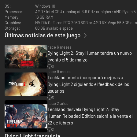
OS:
Windows 10
Processor:
AMD / Intel CPU running at 3.6 GHz or higher: AMD Ryzen 5
Memory:
16 GB RAM
Graphics:
NVIDIA GeForce RTX 2060 6GB or AMD RX Vega 56 8GB or 
Storage:
60 GB available space
Últimas noticias de este juego
hace 6 meses
Dying Light 2: Stay Human tendrá un nuevo
evento el 5 de marzo
Hace quince años, la humanidad fue devastada por la caída, un evento
3
catastrófico que cambiaría el mundo para siempre. Con el virus Harran
hace 9 meses
expandiéndose por todo el globo, la gente no tardó en darse cuenta de
Techland pronto incorporará mejoras a
que no había esperanza en el mañana. Para el año 2036, solo quedaban
unos cuantos asentamientos y la humanidad agonizaba, dando paso a una
Dying Light 2 siguiendo el feedback de los
nueva especie: hordas y hordas de zombis implacables.
usuarios
3
hace 2 años
Techland desvela Dying Light 2: Stay
Human Reloaded Edition saldrá a la venta el
22 de febrero
2
Dying Light franquicia