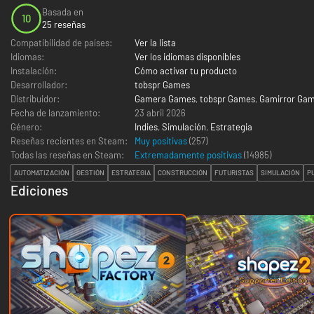
Basada en
10
25 reseñas
Compatibilidad de países:
Ver la lista
Idiomas:
Ver los idiomas disponibles
Instalación:
Cómo activar tu producto
Desarrollador:
tobspr Games
Distribuidor:
Gamera Games
,
tobspr Games
,
Gamirror Ga
Fecha de lanzamiento:
23 abril 2026
Género:
Indies
,
Simulación
,
Estrategia
Reseñas recientes en Steam:
Muy positivas
(257)
Todas las reseñas en Steam:
Extremadamente positivas
(
14985
)
AUTOMATIZACIÓN
GESTIÓN
ESTRATEGIA
CONSTRUCCIÓN
FUTURISTAS
SIMULACIÓN
P
Ediciones