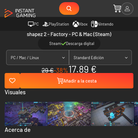
PC
PlayStation
Xbox
Nintendo
shapez 2 - Factory - PC & Mac (Steam)
Steam
Descarga digital
PC / Mac / Linux
Standard Edición
17.89 €
29 €
-38%
Añadir a la cesta
Visuales
Acerca de