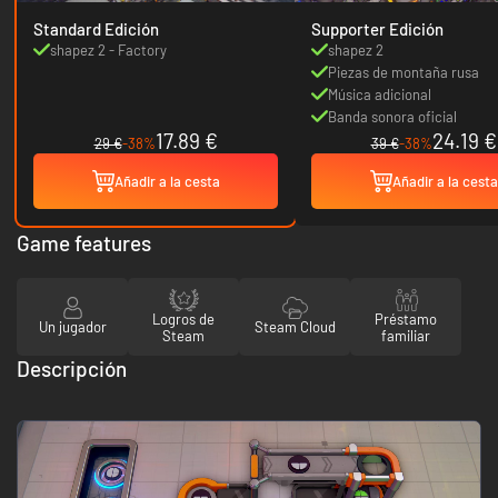
Standard Edición
Supporter Edición
shapez 2 - Factory
shapez 2
Piezas de montaña rusa
Música adicional
Banda sonora oficial
17.89 €
24.19 €
29 €
-38%
39 €
-38%
Añadir a la cesta
Añadir a la cesta
Game features
Logros de
Préstamo
Un jugador
Steam Cloud
Steam
familiar
Descripción