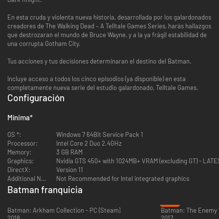
En esta cruda y violenta nueva historia, desarrollada por los galardonados
creadores de The Walking Dead – A Telltale Games Series, harás hallazgos
que destrozaran el mundo de Bruce Wayne, y a la ya frágil estabilidad de
una corrupta Gotham City.
Tus acciones y tus decisiones determinaran el destino del Batman.
Incluye acceso a todos los cinco episodios (ya disponible) en esta
completamente nueva serie del estudio galardonado, Telltale Games.
Configuración
Mínima
*
OS *:
Windows 7 64Bit Service Pack 1
Processor:
Intel Core 2 Duo 2.4GHz
Memory:
3 GB RAM
Graphics:
Nvidia GTS 450+ with 1024MB+ VRAM (excluding GT) - LA
DirectX:
Version 11
Additional Notes:
Not Recommended for Intel integrated graphics
Batman franquicia
-77%
Batman: Arkham Collection - PC (Steam)
2018
2017