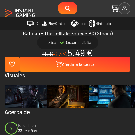
PC
PlayStation
Xbox
Nintendo
Batman - The Telltale Series - PC (Steam)
Steam
Descarga digital
5.49 €
15 €
-63%
Añadir a la cesta
Visuales
Acerca de
Basada en
9
33 reseñas