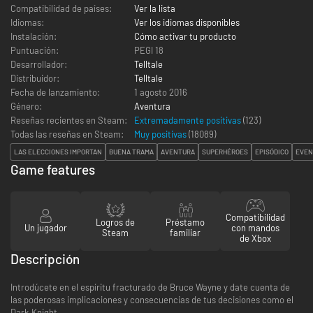
Compatibilidad de países:
Ver la lista
Idiomas:
Ver los idiomas disponibles
Instalación:
Cómo activar tu producto
Puntuación:
PEGI 18
Desarrollador:
Telltale
Distribuidor:
Telltale
Fecha de lanzamiento:
1 agosto 2016
Género:
Aventura
Reseñas recientes en Steam:
Extremadamente positivas
(123)
Todas las reseñas en Steam:
Muy positivas
(
18089
)
LAS ELECCIONES IMPORTAN
BUENA TRAMA
AVENTURA
SUPERHÉROES
EPISÓDICO
EVEN
Game features
Compatibilidad
Logros de
Préstamo
Un jugador
con mandos
Steam
familiar
de Xbox
Descripción
Introdúcete en el espíritu fracturado de Bruce Wayne y date cuenta de
las poderosas implicaciones y consecuencias de tus decisiones como el
Dark Knight.