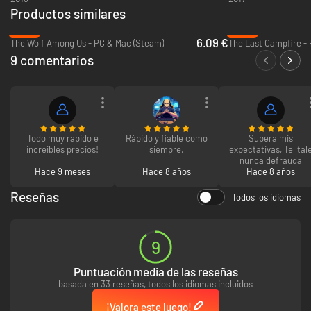
Productos similares
-59%
-93%
6.09 €
The Wolf Among Us - PC & Mac (Steam)
The Last Campfire - 
9 comentarios
Todo muy rapido e
Rápido y fiable como
Supera mis
increibles precios!
siempre.
expectativas, Telltal
nunca defrauda
Hace 9 meses
Hace 8 años
Hace 8 años
Reseñas
Todos los idiomas
9
Puntuación media de las reseñas
basada en 33 reseñas, todos los idiomas incluidos
¡Valora este juego!