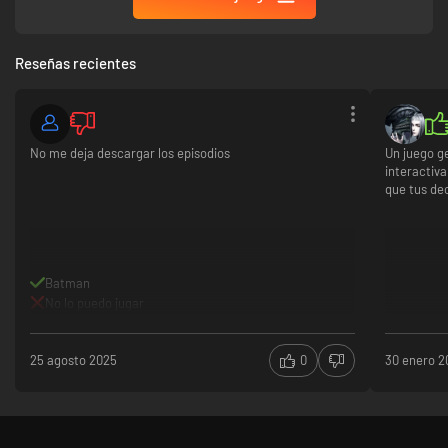
Reseñas recientes
No me deja descargar los episodios
Un juego g
interactiva
que tus de
Batman
No lo puedo jugar
25 agosto 2025
0
30 enero 2