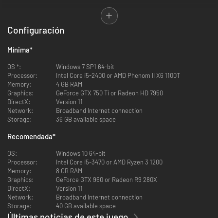
Configuración
Mínima
*
OS *:
Windows 7 SP1 64-bit
Processor:
Intel Core i5-2400 or AMD Phenom II X6 1100T
Memory:
4 GB RAM
Graphics:
GeForce GTX 750 Ti or Radeon HD 7950
• Libra combates emblemáticos de DRAGON BALL Z a una escala
DirectX:
Version 11
increíble. Lucha en extensos campos de batalla con entornos destruibles
Network:
Broadband Internet connection
y disputa combates épicos contra los jefes finales más icónicos de la
Storage:
36 GB available space
serie (Raditz, Freezer, Célula, etc...). ¡Aumenta tu nivel de poder mediante
mecánicas de RPG para hacer frente al desafío!
Recomendada
*
OS:
Windows 10 64-bit
Processor:
Intel Core i5-3470 or AMD Ryzen 3 1200
Memory:
8 GB RAM
Graphics:
GeForce GTX 960 or Radeon R9 280X
DirectX:
Version 11
Network:
Broadband Internet connection
Storage:
40 GB available space
Últimas noticias de este juego