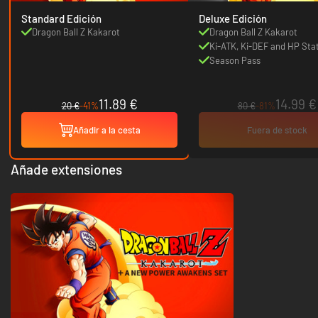
Standard Edición
Deluxe Edición
Dragon Ball Z Kakarot
Dragon Ball Z Kakarot
Ki-ATK, Ki-DEF and HP Sta
Season Pass
11.89 €
14.99 €
20 €
-41%
80 €
-81%
Añadir a la cesta
Fuera de stock
Añade extensiones