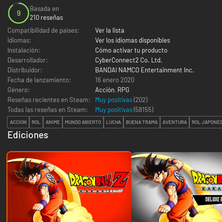
Basada en
9
210 reseñas
Compatibilidad de países:
Ver la lista
Idiomas:
Ver los idiomas disponibles
Instalación:
Cómo activar tu producto
Desarrollador:
CyberConnect2 Co. Ltd.
Distribuidor:
BANDAI NAMCO Entertainment Inc.
Fecha de lanzamiento:
16 enero 2020
Género:
Acción
,
RPG
Reseñas recientes en Steam:
Muy positivas
(202)
Todas las reseñas en Steam:
Muy positivas
(
58155
)
ACCIÓN
ROL
ANIME
MUNDO ABIERTO
LUCHA
BUENA TRAMA
AVENTURA
ROL JAPONÉ
Ediciones