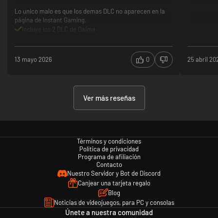
Lo unico malo es que los demas DLC no aparecen en la
página de Instant Gaming.
Incluye los 2 DLC de Daima
El precio esta super bien
Incluye el juego Base
Solo puedes comprar este DLC en Instant Gaming
13 mayo 2026
0
25 abril 20
Ver más reseñas
Términos y condiciones
Política de privacidad
Programa de afiliación
Contacto
Nuestro Servidor y Bot de Discord
Canjear una tarjeta regalo
Blog
Noticias de videojuegos, para PC y consolas
Únete a nuestra comunidad