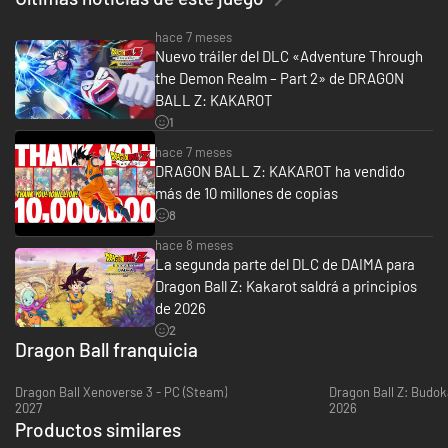
• No solo pelearás en la piel de los Guerreros Z. ¡Vivirás como ellos! Pesca,
hace 7 meses
vuela, come, entrena y combate a lo largo de las sagas de DRAGON BALL
Nuevo tráiler del DLC «Adventure Through
Z mientras haces amigos y estableces relaciones con un extenso elenco
the Demon Realm – Part 2» de DRAGON
de personajes de DRAGON BALL.
BALL Z: KAKAROT
¡Revive la historia de Son Goku y otros Guerreros Z en DRAGON BALL Z:
1
KAKAROT! Conoce el mundo de DRAGON BALL Z no solo por sus épicos
combates, sino también mientras luchas, pescas, comes y entrenas con
hace 7 meses
Son Goku, Son Gohan, Vegeta y muchos más.
DRAGON BALL Z: KAKAROT ha vendido
más de 10 millones de copias
Explora lugares nuevos y vive aventuras increíbles mientras avanzas en la
8
historia y forjas tu amistad con los héroes del universo de DRAGON BALL
Z.
hace 8 meses
La segunda parte del DLC de DAIMA para
Dragon Ball Z: Kakarot saldrá a principios
de 2026
2
Dragon Ball franquicia
Dragon Ball Xenoverse 3 - PC (Steam)
Dragon Ball Z: Budok
2027
2026
Productos similares