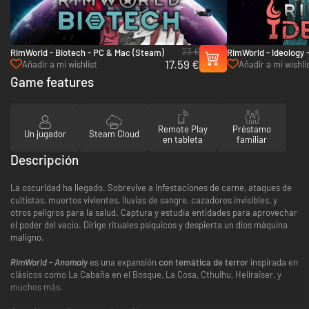
23 €
RimWorld - Biotech - PC & Mac (Steam)
RimWorld - Ideology 
17.59 €
(Steam)
Añadir a mi wishlist
Añadir a mi wishli
Game features
Remote Play
Préstamo
Un jugador
Steam Cloud
en tableta
familiar
Descripción
La oscuridad ha llegado. Sobrevive a infestaciones de carne, ataques de
cultistas, muertos vivientes, lluvias de sangre, cazadores invisibles, y
otros peligros para la salud. Captura y estudia entidades para aprovechar
el poder del vacío. Dirige rituales psíquicos y despierta un dios máquina
maligno.
RimWorld - Anomaly
es una expansión
con temática de terror
inspirada en
clásicos como La Cabaña en el Bosque, La Cosa, Cthulhu, Hellraiser, y
muchos más.