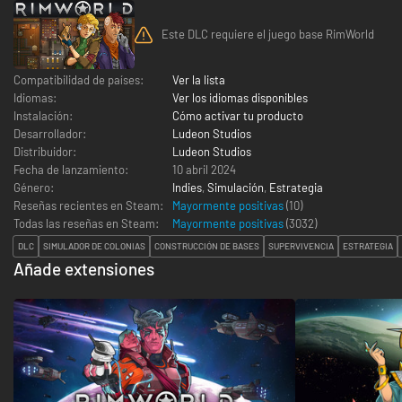
Este DLC requiere el juego base RimWorld
Compatibilidad de países:
Ver la lista
Idiomas:
Ver los idiomas disponibles
Instalación:
Cómo activar tu producto
Desarrollador:
Ludeon Studios
Distribuidor:
Ludeon Studios
Fecha de lanzamiento:
10 abril 2024
Género:
Indies
,
Simulación
,
Estrategia
Reseñas recientes en Steam:
Mayormente positivas
(10)
Todas las reseñas en Steam:
Mayormente positivas
(
3032
)
DLC
SIMULADOR DE COLONIAS
CONSTRUCCIÓN DE BASES
SUPERVIVENCIA
ESTRATEGIA
Añade extensiones