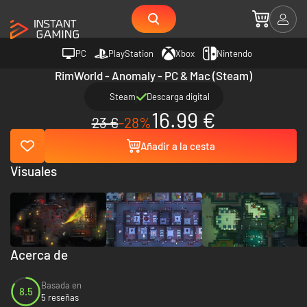
PC
PlayStation
Xbox
Nintendo
RimWorld - Anomaly - PC & Mac (Steam)
Steam
Descarga digital
16.99 €
23 €
-28%
Añadir a la cesta
Visuales
Acerca de
Basada en
8.5
5 reseñas