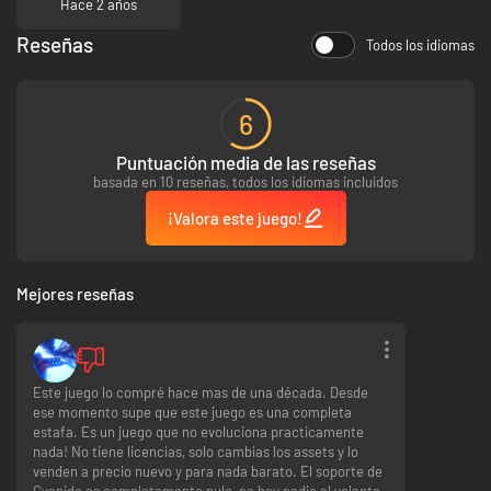
Hace 2 años
identidad
Interfaz de información renovado y nueva sección de director
deportivo
Reseñas
Todos los idiomas
El comportamiento de la IA ahora tiene en cuenta los caminos de
tierra
6
Pronto daremos más información y detalles sobre las nuevas
características.
Puntuación media de las reseñas
¡Estad atentos!
basada en 10 reseñas, todos los idiomas incluidos
¡Valora este juego!
Mejores reseñas
Este juego lo compré hace mas de una década. Desde
ese momento supe que este juego es una completa
estafa. Es un juego que no evoluciona practicamente
nada! No tiene licencias, solo cambias los assets y lo
venden a precio nuevo y para nada barato. El soporte de
Cyanide es completamente nulo, no hay nadie al volante.