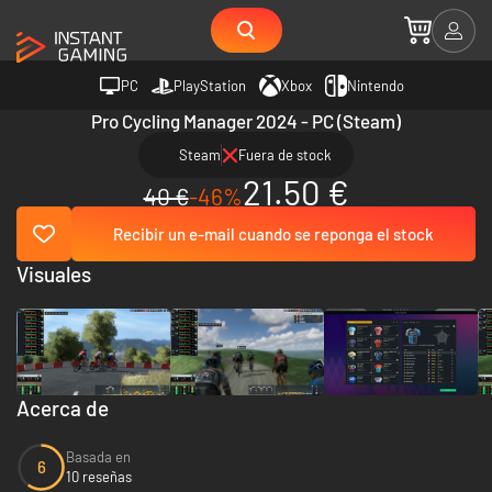
PC
PlayStation
Xbox
Nintendo
Pro Cycling Manager 2024 - PC (Steam)
Steam
Fuera de stock
21.50 €
40 €
-46%
Recibir un e-mail cuando se reponga el stock
Visuales
Acerca de
Basada en
6
10 reseñas