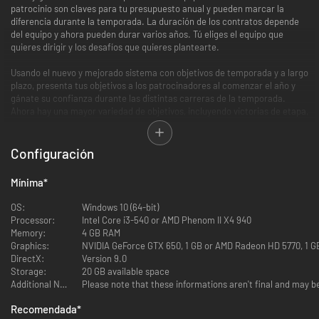
patrocinio son claves para tu presupuesto anual y pueden marcar la
diferencia durante la temporada. La duración de los contratos depende
del equipo y ahora pueden durar varios años. Tú eliges el equipo que
quieres dirigir y los desafíos que quieres plantearte.
Usando el nuevo y mejorado sistema con objetivos de temporada y a largo
plazo, presenta tus objetivos a los patrocinadores al comenzar el año y
gánate su confianza durante las distintas carreras de la temporada.
Ahora hay una mayor variedad de objetivos, incluyendo victorias de etapa,
visibilidad de la publicidad y ganar las carreras más prestigiosas.
Los objetivos de carrera son ahora más realistas. Ahora se puede
Configuración
contentar a los pequeños patrocinadores con oportunidades publicitarias
en carreras importantes.
Mínima
*
Cada patrocinador es distinto, con expectativas variadas y restricciones
OS:
Windows 10 (64-bit)
regionales exclusivas en términos de contratación. Un patrocinador
Processor:
Intel Core i3-540 or AMD Phenom II X4 940
colombiano puede pedirte que contrates a ciclistas colombianos para tu
Memory:
4 GB RAM
equipo. Te corresponde a ti elegir el patrocinador adecuado en función de
Graphics:
NVIDIA GeForce GTX 650, 1 GB or AMD Radeon HD 5770, 1 G
la dirección que quieras darle a tu equipo.
DirectX:
Version 9.0
Storage:
20 GB available space
Como sucede en la vida real, como director deportivo de tu equipo,
Additional Notes:
Please note that these informations aren't final and may b
tendrás que buscar nuevos patrocinadores para construir tu equipo
ciclista. Ahora puedes colaborar con varios patrocinadores. Debes
Recomendada
*
cumplir las expectativas de cada patrocinador o arriesgarte a tener a