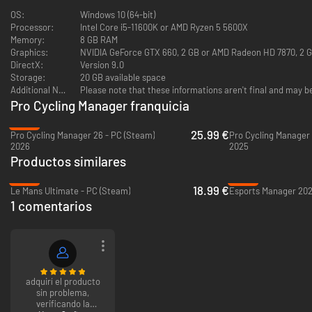
algunos descontentos con vuestra colaboración.
OS:
Windows 10 (64-bit)
Processor:
Intel Core i5-11600K or AMD Ryzen 5 5600X
El rendimiento en carrera también influye de manera considerable en el
Memory:
8 GB RAM
éxito de tus corredores. Invierte en equipamiento de alta calidad para
Graphics:
NVIDIA GeForce GTX 660, 2 GB or AMD Radeon HD 7870, 2 
lograr los beneficios graduales que tanto buscan los equipos
DirectX:
Version 9.0
profesionales. Cada pequeña optimización importa y puede ayudarte a
Storage:
20 GB available space
llegar a ser el mejor equipo del mundo.
Additional Notes:
Please note that these informations aren't final and may b
Pro Cycling Manager franquicia
-35%
25.99 €
Pro Cycling Manager 26 - PC (Steam)
Pro Cycling Manager 
2026
2025
Productos similares
-53%
-54%
18.99 €
Le Mans Ultimate - PC (Steam)
Esports Manager 202
1 comentarios
El recorrido oficial del Tour de France 2024
Inmersión mejorada con un nuevo ayudante que te guiará por los
aspectos interactivos del juego
adquirí el producto
Rediseño de las páginas de búsqueda y objetivos de patrocinador y
sin problema,
de la pestaña de equipo
verificando la