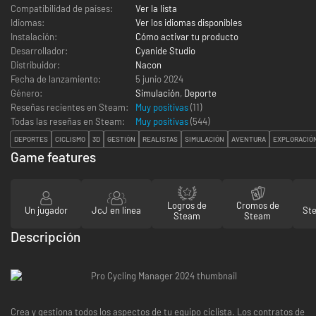
Compatibilidad de países:
Ver la lista
Idiomas:
Ver los idiomas disponibles
Instalación:
Cómo activar tu producto
Desarrollador:
Cyanide Studio
Distribuidor:
Nacon
Fecha de lanzamiento:
5 junio 2024
Género:
Simulación
,
Deporte
Reseñas recientes en Steam:
Muy positivas
(11)
Todas las reseñas en Steam:
Muy positivas
(
544
)
DEPORTES
CICLISMO
3D
GESTIÓN
REALISTAS
SIMULACIÓN
AVENTURA
EXPLORACIÓ
Game features
Logros de
Cromos de
Un jugador
JcJ en línea
St
Steam
Steam
Descripción
Crea y gestiona todos los aspectos de tu equipo ciclista. Los contratos de