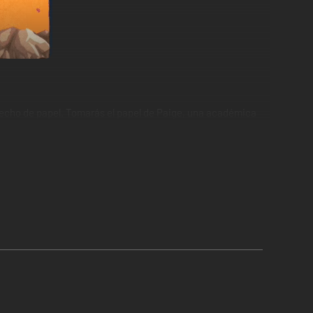
hecho de papel. Tomarás el papel de Paige, una académica
inar dos caras para resolver rompecabezas, explorarás