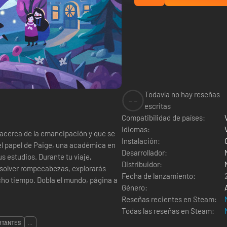
Todavía no hay reseñas
--
escritas
Compatibilidad de países:
Idiomas:
 acerca de la emancipación y que se
Instalación:
el papel de Paige, una académica en
Desarrollador:
s estudios. Durante tu viaje,
Distribuidor:
esolver rompecabezas, explorarás
Fecha de lanzamiento:
mundo, página a
Género:
Reseñas recientes en Steam:
Todas las reseñas en Steam:
RTANTES
...