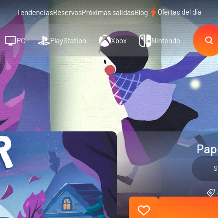
Ofertas del día
Tendencias
Reservas
Próximas salidas
Blog
PC
PlayStation
Xbox
Nintendo
Pape
S