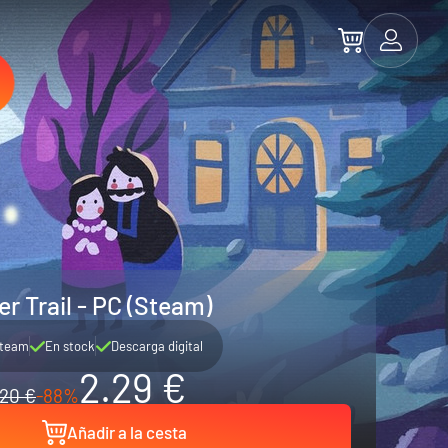
r Trail - PC (Steam)
team
En stock
Descarga digital
2.29 €
20 €
-88%
Añadir a la cesta