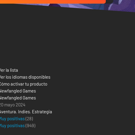
Ver la lista
Ver los idiomas disponibles
Cómo activar tu producto
Newfangled Games
Newfangled Games
20 mayo 2024
Aventura
,
Indies
,
Estrategia
Muy positivas
(28)
Muy positivas
(
949
)