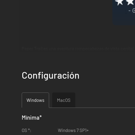
Paper Trail es una aventura rompecabezas de vista cenital
en ciernes que se va de casa por primera vez para prosegui
nuevas zonas y descubrirás secretos perdidos hace ya mu
Configuración
Windows
MacOS
Mínima
*
OS *:
Windows 7 SP1+