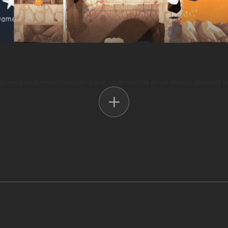
 acerca de la emancipación y que se desarrolla en un mundo plegable 
r sus estudios. Durante tu viaje, aprenderás a doblar el mundo y comb
cho tiempo.