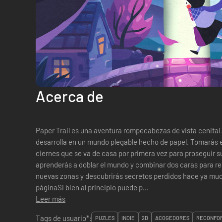
Acerca de
Paper Trail es una aventura rompecabezas de vista cenital
desarrolla en un mundo plegable hecho de papel. Tomarás 
ciernes que se va de casa por primera vez para proseguir su
aprenderás a doblar el mundo y combinar dos caras para r
nuevas zonas y descubrirás secretos perdidos hace ya mucho tiempo. Dobla el 
páginaSi bien al principio puede p...
Leer más
Tags de usuario*:
PUZLES
INDIE
2D
ACOGEDORES
RECONFO