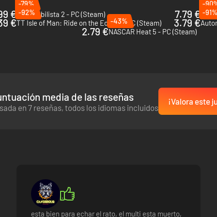
-79%
-90
99 €
-92%
7.79 €
-91
Automobilista 2 - PC (Steam)
KartK
39 €
-43%
3.79 €
TT Isle of Man: Ride on the Edge 3 - PC (Steam)
Autom
2.79 €
NASCAR Heat 5 - PC (Steam)
oches del mundo del drifting.
untuación media de las reseñas
¡Valora este j
sada en 7 reseñas, todos los idiomas incluidos
esta bien para echar el rato, el multi esta muerto,