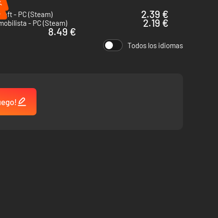
%
%
2.39 €
raft - PC (Steam)
2.19 €
obilista - PC (Steam)
8.49 €
Todos los idiomas
uego!