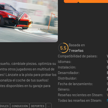
Basada en
5.5
7 reseñas
Compatibilidad de países:
Idiomas:
nsueño, cámbiale piezas, optimiza su
Instalación:
ntra otros jugadores en multitud de
Desarrollador:
s! Lánzate a la pista para probar los
Distribuidor:
sonaliza el coche de tus sueños!
Fecha de lanzamiento:
es disponibles en tu garaje para
Género:
Reseñas recientes en Steam:
Todas las reseñas en Steam:
ÓVILES
CONDUCCIÓN
DEPORTES
...