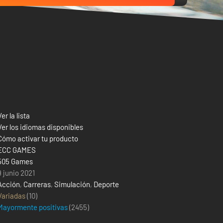
Ver la lista
Ver los idiomas disponibles
Cómo activar tu producto
ECC GAMES
505 Games
9 junio 2021
Acción
,
Carreras
,
Simulación
,
Deporte
Variadas
(10)
Mayormente positivas
(
2455
)