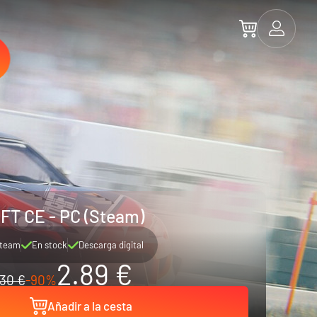
FT CE - PC (Steam)
team
En stock
Descarga digital
2.89 €
30 €
-90%
Añadir a la cesta