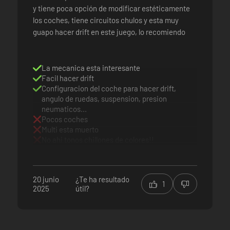
y tiene poca opción de modificar estéticamente
los coches, tiene circuitos chulos y esta muy
guapo hacer drift en este juego, lo recomiendo
La mecanica esta interesante
es disponibles en tu garaje para reemplazarlos a tu antojo. Cambia pi
Facil hacer drift
Configuracion del coche para hacer drift,
earlo cambiándole la carrocería, la pintura y los vinilos. ¡Así crearás
angulo de ruedas, suspension, presion
neumaticos...
nstalaciones de EBISU!
Pocos coches
Multi esta muerto
No ahi tonos chillones de colores!!
20 junio
¿Te ha resultado
1
2025
útil?