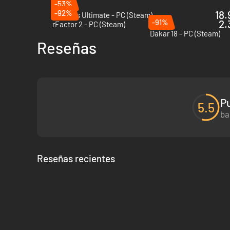
-53%
-92%
18.
Le Mans Ultimate - PC (Steam)
-91%
2.
rFactor 2 - PC (Steam)
Dakar 18 - PC (Steam)
Reseñas
Lánzate a la pista para probar los mejores y más icónicos c
P
5.5
¡Personaliza el coche de tus sueños!
ba
Reseñas recientes