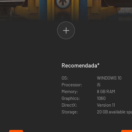
endimiento y haz alarde de tus habilidades compitiendo contra otros j
Recomendada
*
OS:
WINDOWS 10
Processor:
i5
Memory:
8 GB RAM
Graphics:
1060
DirectX:
Version 11
Storage:
20 GB available s