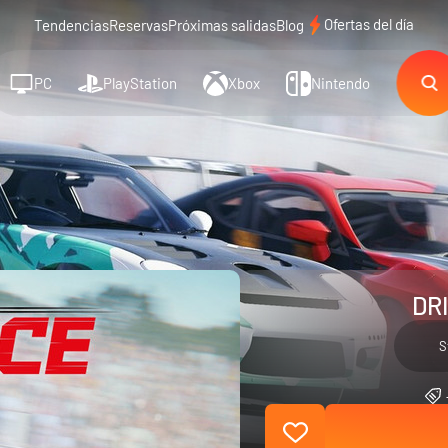
Ofertas del día
Tendencias
Reservas
Próximas salidas
Blog
PC
PlayStation
Xbox
Nintendo
DRI
S