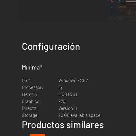
Configuración
Tunea tu coche de ensueño, cámbiale piezas, optimiza su r
Mínima
*
¡Una flota única de coches oficiales!
OS *:
Windows 7 SP2
Processor:
i5
Memory:
8 GB RAM
Graphics:
970
DirectX:
Version 11
Storage:
20 GB available space
Productos similares