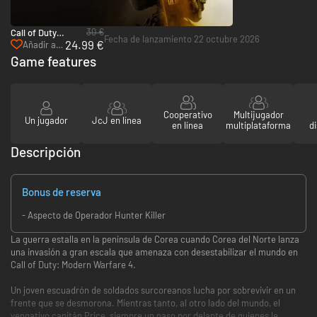
30 €
Call of Duty:
Fecha de lanzamiento 22 octubre 2026
24.99 €
Modern
Añadir a
Warfare 4 -
mi wishlist
Game features
Actualización
de la Edición
de Archivo -
PC & Xbox
Series X|S
Cooperativo
Multijugador
Un jugador
JcJ en línea
(Microsoft
en línea
multiplataforma
di
Store)
Descripción
Bonus de reserva
- Aspecto de Operador Hunter Killer
La guerra estalla en la península de Corea cuando Corea del Norte lanza
una invasión a gran escala que amenaza con desestabilizar el mundo en
Call of Duty: Modern Warfare 4.
Un joven escuadrón de soldados surcoreanos lucha por sobrevivir en un
frente que se desmorona. Mientras tanto, al otro lado del mundo, el
vengativo capitán Price, siempre un paso por delante de quienes le