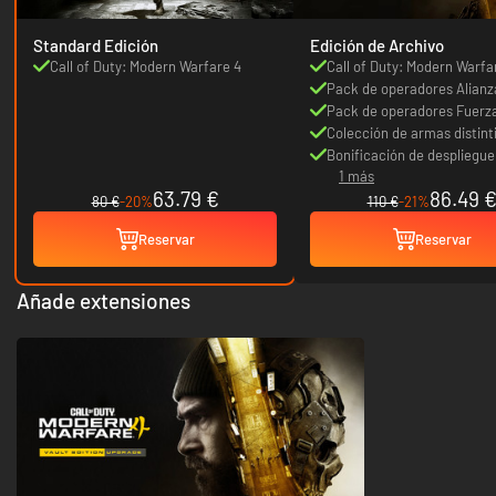
Standard Edición
Edición de Archivo
Call of Duty: Modern Warfare 4
Call of Duty: Modern Warfa
Pack de operadores Alianza
Pack de operadores Fuerz
especiales
Colección de armas distint
Bonificación de despliegu
1 más
63.79 €
86.49 
80 €
-20%
110 €
-21%
Reservar
Reservar
Añade extensiones