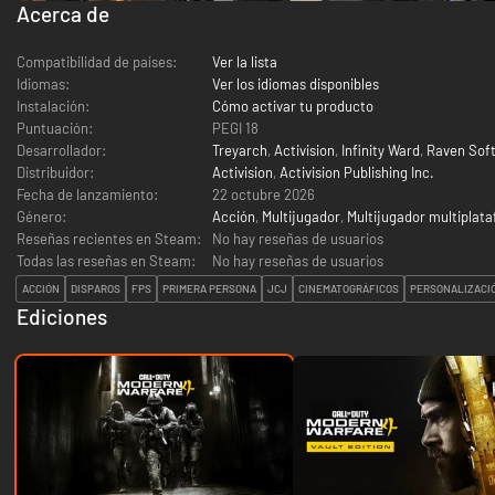
Acerca de
Compatibilidad de países:
Ver la lista
Idiomas:
Ver los idiomas disponibles
Instalación:
Cómo activar tu producto
Puntuación:
PEGI 18
Desarrollador:
Treyarch
,
Activision
,
Infinity Ward
,
Raven Sof
Distribuidor:
Activision
,
Activision Publishing Inc.
Fecha de lanzamiento:
22 octubre 2026
Género:
Acción
,
Multijugador
,
Multijugador multiplat
Reseñas recientes en Steam:
No hay reseñas de usuarios
Todas las reseñas en Steam:
No hay reseñas de usuarios
ACCIÓN
DISPAROS
FPS
PRIMERA PERSONA
JCJ
CINEMATOGRÁFICOS
PERSONALIZACI
Ediciones