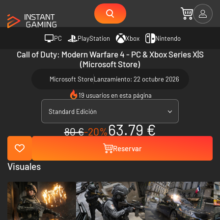
PC
PlayStation
Xbox
Nintendo
Call of Duty: Modern Warfare 4 - PC & Xbox Series X|S
(Microsoft Store)
Microsoft Store
Lanzamiento: 22 octubre 2026
19 usuarios en esta página
Standard Edición
63.79 €
80 €
-20%
Reservar
Visuales