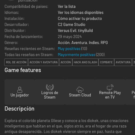
Compatibilidad de países:
Ver la lista
Idiomas:
Ver los idiomas disponibles
Instalación:
Cómo activar tu producto
Desarrollador:
C2 Game Studio
Distribuidor:
Versus Evil
,
tinyBuild
Fecha de lanzamiento:
29 mayo 2024
Género:
Acción
,
Aventura
,
Indies
,
RPG
Reseñas recientes en Steam:
Muy positivas
(10)
Todas las reseñas en Steam:
Mayormente positivas
(
200
)
ROL DE ACCIÓN
ACCIÓN Y AVENTURA
ACCIÓN
HACK AND SLASH
COMBATE
AVENTURA
Game features
Logros de
Remote Play
P
Un jugador
Steam Cloud
Steam
en TV
Descripción
Explora el colorido planeta Gliese y conoce a los diokek, unas creaciones
inteligentes que habitan en el que, siglos atrás, era el hogar de una raza
antigua desaparecida. Los diokek vivieron siempre en paz, hasta que