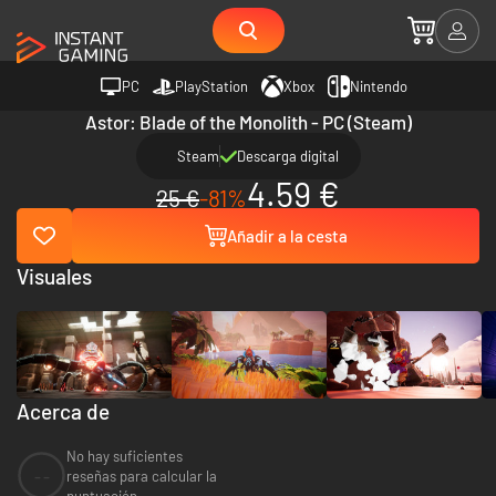
PC
PlayStation
Xbox
Nintendo
Astor: Blade of the Monolith - PC (Steam)
Steam
Descarga digital
4.59 €
25 €
-81%
Añadir a la cesta
Visuales
Acerca de
No hay suficientes
--
reseñas para calcular la
puntuación