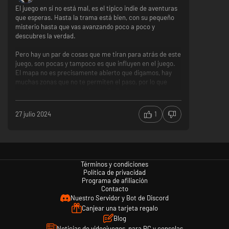
El juego en si no está mal, es el típico indie de aventuras
Viaja por cada rincón del místico Gliese en busca de una historia perdida,
que esperas. Hasta la trama está bien, con su pequeño
oculta en los majestuosos paisajes, ruinas antiguas y viejos templos que
misterio hasta que vas avanzando poco a poco y
dejaron las civilizaciones pasadas por todo el planeta. Aprovecha el poder
descubres la verdad.
rúnico para pasar al plano espiritual y resolver puzles, revelar pasajes
secretos y conocer las respuestas que te ayudarán a salvar el futuro.
Pero hay un par de cosas que me tiran para atrás de este
juego, son pocas y tampoco es que influyen en el juego.
El mapa no es precisamente abierto que digamos, hay
muchas zonas que no te permiten el paso, por lo que
puedes explorar, pero de forma limitada.
El combate en líneas generales está bien, un poco torpes
27 julio 2024
1
los controles, tanto para el combate como para moverte
por el mapa.
En general, no es un gran juego, pero está bien. Para
echar un finde tranquilo y disfrutarlo.
Términos y condiciones
Trama
Política de privacidad
Aventura
Programa de afiliación
Explorar
Contacto
Combate
Nuestro Servidor y Bot de Discord
Controles
Canjear una tarjeta regalo
Blog
Noticias de videojuegos, para PC y consolas