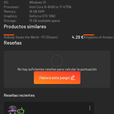
estilo de combate.
OS:
Windows 10
Recorre los paisajes variopintos de Gliese, completa misiones
Processor:
Intel Core i5-8400 or i7-4770k
secundarias y descubre los restos que tus ancestros dejaron atrás.
Memory:
16 GB RAM
Pon a prueba tus habilidades en combates desafiantes y conquista
Graphics:
GeForce GTX 1060
el modo Partida nueva + para enfrentarte a un desafío aún mayor.
Storage:
15 GB available space
Productos similares
-83%
-84%
4.29 €
Nobody Saves the World - PC (Steam)
Reseñas
--
No hay suficientes reseñas para calcular la puntuación
¡Valora este juego!
Reseñas recientes