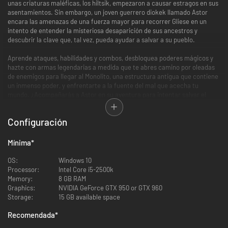
unas criaturas maléficas, los hiltsik, empezaron a causar estragos en sus
asentamientos. Sin embargo, un joven guerrero diokek llamado Astor
encara las amenazas de una fuerza mayor para recorrer Gliese en un
intento de entender la misteriosa desaparición de sus ancestros y
descubrir la clave que, tal vez, pueda ayudar a salvar a su pueblo.
Aprende ataques, habilidades y combos, desbloquea poderes mágicos y
hazte con armas legendarias a medida que te abres camino por oleadas
de enemigos para llegar al Monolito, una estructura antigua que contiene
un inmenso poder, y enfrentarte a la fuente del mal que acecha tu
mundo. ¿Acompañarás a Astor en su aventura para intentar salvar el
planetar?
Configuración
Mínima
*
OS:
Windows 10
Processor:
Intel Core i5-2500k
Memory:
8 GB RAM
Pelea en combate contra 16 enemigos distintos y 10 formidables
Graphics:
NVIDIA GeForce GTX 950 or GTX 960
jefes a lo largo de más de 20 horas de juego con misiones
Storage:
15 GB available space
secundarias.
Ármate con 4 armas únicas, domina habilidades y combos
Recomendada
*
dinámicos, invoca a poderosos constructos y da forma a tu propio