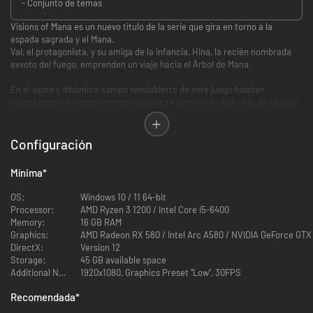
- Conjunto de temas
Visions of Mana es un nuevo título de la serie que gira en torno a la
espada sagrada y el Mana.
Val, el protagonista, y su amiga de la infancia, Hina, la recién nombrada
exvoto del fuego, emprenden un viaje hacia el Árbol de Mana.
En el vasto y dinámico campo semiabierto de este juego habitan
adorables pero feroces monstruos que te permitirán disfrutar de rápidas
batallas tridimensionales utilizando la potencia de los espíritus
elementales.
A través de las aventuras que viven con los amigos que se encuentran por
Configuración
el camino, empiezan a comprender la verdad del mundo.
¿Debemos aceptar nuestro destino?
Mínima
*
Así comienza una nueva historia de Mana, la serie de fantasía clásica que
OS:
Windows 10 / 11 64-bit
vuelve a sus raíces.
Processor:
AMD Ryzen 3 1200 / Intel Core i5-6400
Memory:
16 GB RAM
Graphics:
AMD Radeon RX 580 / Intel Arc A580 / NVIDIA GeForce GT
DirectX:
Version 12
Storage:
45 GB available space
Additional Notes:
1920x1080, Graphics Preset "Low", 30FPS
Recomendada
*