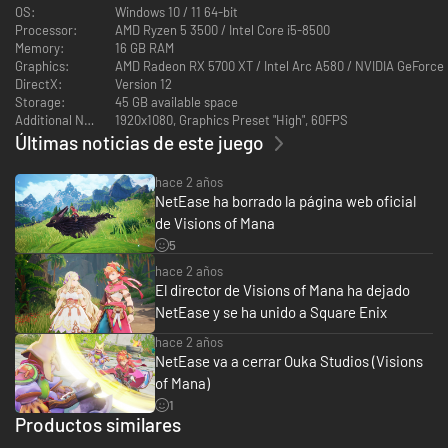
OS:
Windows 10 / 11 64-bit
Processor:
AMD Ryzen 5 3500 / Intel Core i5-8500
Memory:
16 GB RAM
Graphics:
AMD Radeon RX 5700 XT / Intel Arc A580 / NVIDIA GeForce
DirectX:
Version 12
Storage:
45 GB available space
Additional Notes:
1920x1080, Graphics Preset "High", 60FPS
Últimas noticias de este juego
▸Llamativos gráficos con el estilo característico de Mana
Los personajes recorren un mundo apasionante plagado de espíritus.
hace 2 años
NetEase ha borrado la página web oficial
de Visions of Mana
5
hace 2 años
El director de Visions of Mana ha dejado
NetEase y se ha unido a Square Enix
hace 2 años
NetEase va a cerrar Ouka Studios (Visions
of Mana)
1
Productos similares