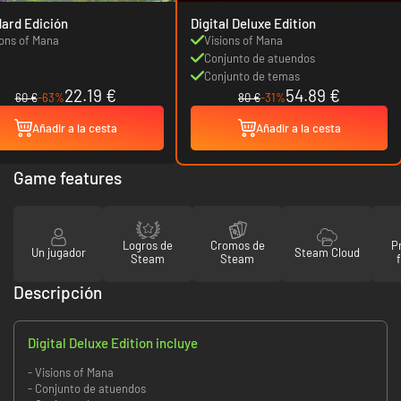
ard Edición
Digital Deluxe Edition
ions of Mana
Visions of Mana
Conjunto de atuendos
Conjunto de temas
22.19 €
54.89 €
60 €
-63%
80 €
-31%
Añadir a la cesta
Añadir a la cesta
Game features
Logros de
Cromos de
P
Un jugador
Steam Cloud
Steam
Steam
Descripción
Digital Deluxe Edition incluye
- Visions of Mana
- Conjunto de atuendos