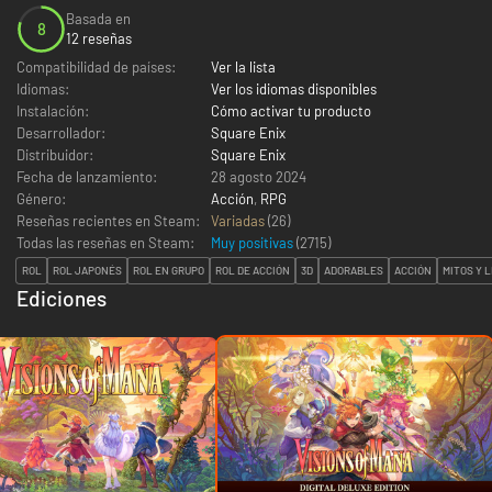
Basada en
8
12 reseñas
Compatibilidad de países:
Ver la lista
Idiomas:
Ver los idiomas disponibles
Instalación:
Cómo activar tu producto
Desarrollador:
Square Enix
Distribuidor:
Square Enix
Fecha de lanzamiento:
28 agosto 2024
Género:
Acción
,
RPG
Reseñas recientes en Steam:
Variadas
(26)
Todas las reseñas en Steam:
Muy positivas
(
2715
)
ROL
ROL JAPONÉS
ROL EN GRUPO
ROL DE ACCIÓN
3D
ADORABLES
ACCIÓN
MITOS Y 
Ediciones