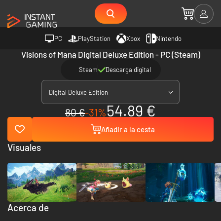
PC
PlayStation
Xbox
Nintendo
Visions of Mana Digital Deluxe Edition - PC (Steam)
Steam
Descarga digital
Digital Deluxe Edition
54.89 €
80 €
-31%
Añadir a la cesta
Visuales
Acerca de