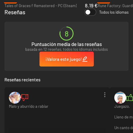
-80%
-45%
8.19 €
Tales of Graces f Remastered - PC (Steam)
Reseñas
Todos los idiomas
▸Explora el mundo
Explora el vasto mundo semiabierto que se extiende hasta donde alcanza
la vista. Recorre el entorno de forma rápida y segura con tus nuevos
compañeros, los picurrúes.
8
Puntuación media de las reseñas
basada en 12 reseñas, todos los idiomas incluidos
¡Valora este juego!
Reseñas recientes
Malo y aburrido a rabiar
Juegazo.
Lleno de m
▸Domina la potencia de los espíritus elementales
Un canto d
En este juego lucharás contra los enemigos utilizando armas imbuidas