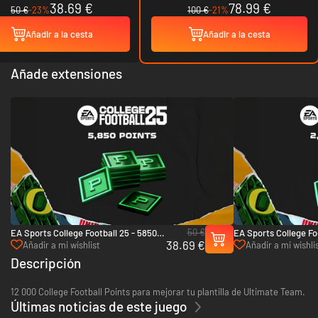
38.69 €
78.99 €
50 €
-23%
100 €
-21%
Añadir a la cesta
Añadir a la cesta
Añade extensiones
50 €
EA Sports College Football 25 - 5850
EA Sports College Fo
38.69 €
College Football Points - Xbox One &
College Football Poi
Añadir a mi wishlist
Añadir a mi wishli
Xbox Series X|S
Xbox Series X|S
Descripción
12 000 College Football Points para mejorar tu plantilla de Ultimate Team.
Últimas noticias de este juego