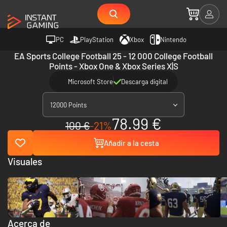
PC
PlayStation
Xbox
Nintendo
EA Sports College Football 25 - 12 000 College Football
Points - Xbox One & Xbox Series X|S
Microsoft Store
Descarga digital
12000 Points
78.99 €
100 €
-21%
Añadir a la cesta
Visuales
Acerca de