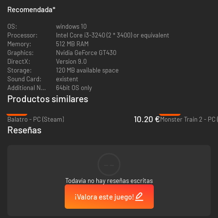
Recomendada
*
OS:
windows 10
Processor:
Intel Core i3-3240 (2 * 3400) or equivalent
Memory:
512 MB RAM
Graphics:
Nvidia GeForce GT430
DirectX:
Version 9.0
Storage:
120 MB available space
Sound Card:
existent
Additional Notes:
64bit OS only
Productos similares
-27%
-43%
10.20 €
Balatro - PC (Steam)
Monster Train 2 - PC
CARACTERÍSTICAS:
Reseñas
-Batallas automáticas (Muy excitante)
-Juego de cartas sin restricciones. ¿Alguna vez has deseado jugar 100
cartas durante un encuentro? Bueno, pues ahora puedes
-15 héroes con diferentes estrategias por explorar con cada uno
--
-15 niveles para establecer tu dominancia contra enemigos aleatorios
-MASCOTAS
Todavía no hay reseñas escritas
-Niveles ramificados
-Cambio de héroe a mitad de nivel
¡Valora este juego!
-Progresión metaque no vergüenza
-Tutorial psicopático