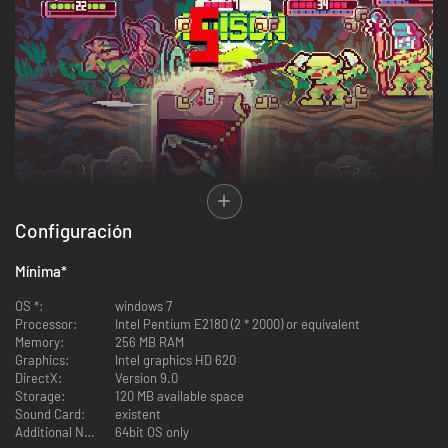
Configuración
¿Alguna vez has soñado con un mundo en donde no tienes por qué seguir
Mínima
*
las reglas arbitrarias de tus juegos de cartas favoritos?Como esperar
turnos o usar infinitas cantidades de mana/energía/poder de habilidad o
OS *:
windows 7
lo que sea.
Processor:
Intel Pentium E2180 (2 * 2000) or equivalent
Memory:
256 MB RAM
RUNGORE es un juego fuertemente inspirado por Slay The Spire y Loop
Graphics:
Intel graphics HD 620
Hero. Toma las buenas partes de esos juegos y las aplasta hasta que se
DirectX:
Version 9.0
juntan.
Storage:
120 MB available space
Sound Card:
existent
Additional Notes:
64bit OS only