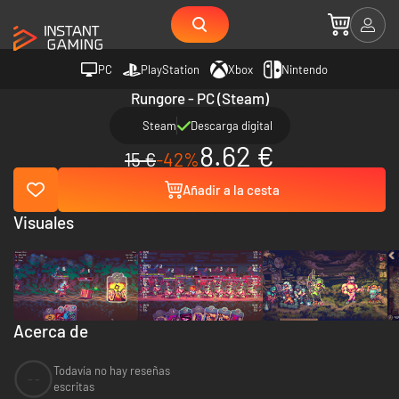
PC
PlayStation
Xbox
Nintendo
Rungore - PC (Steam)
Steam
Descarga digital
8.62 €
15 €
-42%
Añadir a la cesta
Visuales
Acerca de
Todavía no hay reseñas
--
escritas