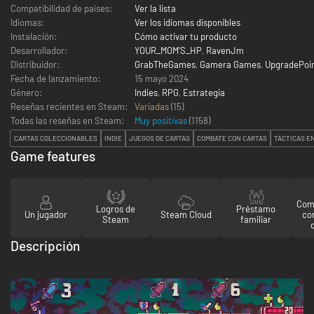
Compatibilidad de países:
Ver la lista
Idiomas:
Ver los idiomas disponibles
Instalación:
Cómo activar tu producto
Desarrollador:
YOUR_MOM'S_HP
,
RavenJm
Distribuidor:
GrabTheGames
,
Gamera Games
,
UpgradePoi
Fecha de lanzamiento:
15 mayo 2024
Género:
Indies
,
RPG
,
Estrategia
Reseñas recientes en Steam:
Variadas
(15)
Todas las reseñas en Steam:
Muy positivas
(
1158
)
CARTAS COLECCIONABLES
INDIE
JUEGOS DE CARTAS
COMBATE CON CARTAS
TÁCTICAS E
Game features
Comp
Logros de
Préstamo
Un jugador
Steam Cloud
co
Steam
familiar
Descripción