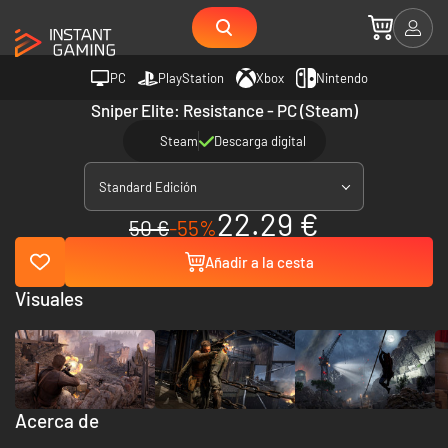
PC
PlayStation
Xbox
Nintendo
Sniper Elite: Resistance - PC (Steam)
Steam
Descarga digital
Standard Edición
22.29 €
50 €
-55%
Añadir a la cesta
Visuales
Acerca de