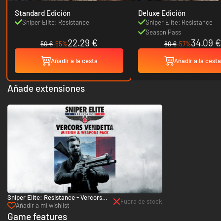
Standard Edición
Deluxe Edición
Sniper Elite: Resistance
Sniper Elite: Resistance
Season Pass
22.29 €
34.09 €
50 €
-55%
80 €
-57%
Añadir a la cesta
Añadir a la cesta
Añade extensiones
Sniper Elite: Resistance - Vercors
Fuera de stock
Vendetta Mission and Weapons Pack
Añadir a mi wishlist
- PC (Steam)
Game features