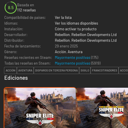
Basada en
8.5
112 reseñas
Compatibilidad de países:
Ver la lista
Idiomas:
Ver los idiomas disponibles
Instalación:
Cómo activar tu producto
Desarrollador:
Rebellion
,
Rebellion Developments Ltd
Distribuidor:
Rebellion
,
Rebellion Developments Ltd
Fecha de lanzamiento:
29 enero 2025
Género:
Acción
,
Aventura
Reseñas recientes en Steam:
Mayormente positivas
(175)
Todas las reseñas en Steam:
Mayormente positivas
(
5919
)
ACCIÓN
AVENTURA
DISPAROS EN TERCERA PERSONA
SIGILO
FRANCOTIRADORES
ACCIÓ
Ediciones