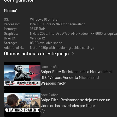
por primera vez las riendas de la situación al descubrir una nueva y
maligna Wunderwaffe, un arma tan poderosa que garantiza la victoria de
Mínima
*
los nazis en la guerra.
En colaboración con la Resistencia francesa, esta mortífera adición al
OS:
Windows 10 or later
arsenal del Reich debe eliminarse.
Processor:
Intel CPU Core i5-9400f or equivalent
Los múltiples blancos de la lista de objetivos y los distintos puntos de
Memory:
16 GB RAM
infiltración y extracción te ofrecen una magnífica elección para cumplir
Graphics:
Nvidia 2060, Intel Arc A750, AMD Radeon RX 6600 or equiv
los objetivos y crear tu propio estilo de juego.
DirectX:
Version 12
La campaña completa también puede jugarse en modo cooperativo.
Storage:
95 GB available space
Lucha contra la maquinaria de guerra nazi con un aliado para compartir
Additional Notes:
Note: 1080p with medium graphics settings
armas, objetos y conocimientos tácticos, así como para ayudaros a volver
Últimas noticias de este juego
a la contienda cuando caigáis en combate.
hace un año
Sniper Elite: Resistance da la bienvenida al
DLC "Vercors Vendetta Mission and
Weapons Pack"
hace 2 años
Snipe Elite: Resistance se deja ver con un
vídeo de las novedades por llegar
CÁMARA DE MUERTES DE RAYOS X VISCERAL Y FÍSICA AVANZADA DE
DISPAROS
1
Vuelve la característica cámara de muertes de rayos X, que te mostrará