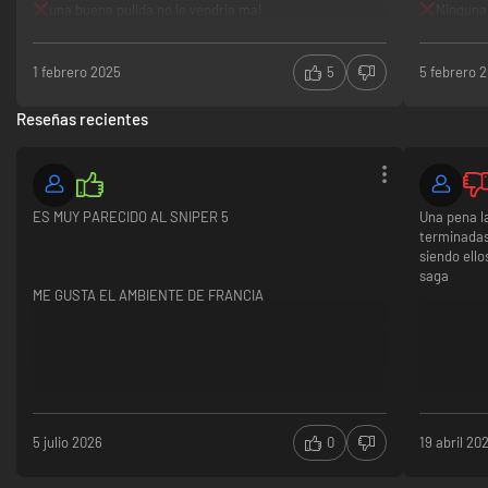
una buena pulida no le vendria mal
Ninguna
1 febrero 2025
5
5 febrero 
Reseñas recientes
ES MUY PARECIDO AL SNIPER 5
Una pena l
terminadas
siendo ell
saga
ME GUSTA EL AMBIENTE DE FRANCIA
5 julio 2026
0
19 abril 20