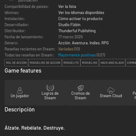
Compatibilidad de países:
Ver la lista
Idiomas:
Ver los idiomas disponibles
Instalación:
Cómo activar tu producto
Desarrollador:
Studio Fizbin
Distribuidor:
Thunderful Publishing
Fecha de lanzamiento:
17 marzo 2025
Género:
Acción
,
Aventura
,
Indies
,
RPG
Reseñas recientes en Steam:
Variadas
(10)
Todas las reseñas en Steam:
Mayormente positivas
(
537
)
ROL DE ACCIÓN
ROGUELIKE DE ACCIÓN
ROGUELITE
ROGUELIKE
HACK AND SLASH
COMBA
Game features
Logros de
Cromos de
P
Un jugador
Steam Cloud
Steam
Steam
Descripción
Álzate. Rebélate. Destruye.