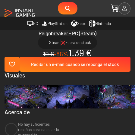
PC
PlayStation
Xbox
Nintendo
Reignbreaker - PC (Steam)
Steam
Fuera de stock
1.39 €
10 €
-86%
Recibir un e-mail cuando se reponga el stock
Visuales
Acerca de
No hay suficientes
--
reseñas para calcular la
puntuación