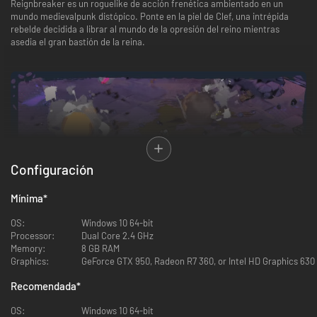
Reignbreaker es un roguelike de acción frenética ambientado en un
mundo medievalpunk distópico. Ponte en la piel de Clef, una intrépida
rebelde decidida a librar al mundo de la opresión del reino mientras
asedia el gran bastión de la reina.
Configuración
Mínima
*
OS:
Windows 10 64-bit
Processor:
Dual Core 2.4 GHz
Memory:
8 GB RAM
Graphics:
GeForce GTX 950, Radeon R7 360, or Intel HD Graphics 630
Aplasta, arremete y lucha contra hordas de máquinas medievales de
Recomendada
*
tecnología punta para abrirte paso hasta el corazón de la fortaleza.
Explora niveles creados a mano y repletos de trampas, secretos y una
OS:
Windows 10 64-bit