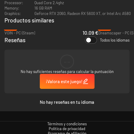
exageración de riquezas. Puedes incluso entablar conversaciones con
Processor:
Quad Core 2.4ghz
realistas pendencieros, soldados hastiados, mercenarios egoístas y
Memory:
16 GB RAM
aristócratas altivos mientras te adentras en las profundidades del
Graphics:
GeForce RTX 2060, Radeon RX 5600 XT, or Intel Arc A580
bastión y desvelas las verdades arcanas que se ocultan en su interior.
Productos similares
-48%
-96%
10.09 €
VOIN - PC (Steam)
Dreamscaper - PC (
Reseñas
Todos los idiomas
--
No hay suficientes reseñas para calcular la puntuación
¡Valora este juego!
No hay reseñas en tu idioma
Álzate más fuerte e implacable con cada derrota y siente el espíritu punk
correr por tus venas al obtener acceso a un creciente arsenal de
Términos y condiciones
jabalinas motorizadas con el que experimentar. Destruye el reino, llena
Política de privacidad
Programa de afiliación
sus murallas de pintadas rebeldes y convierte las tierras de la reina en un