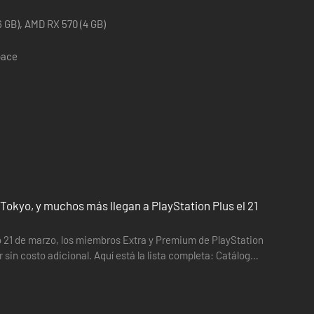
es de pausa automática, compatibilidad con velocidad de
 GB), AMD RX 570 (4 GB)
pace
ones. El destino llama a su puerta cuando Sam, su hermano
resistirse. Su mayor aventura pondrá a prueba sus límites
cas y emocionantes que en anteriores entregas de
Tokyo, y muchos más llegan a PlayStation Plus el 21
mo 21 de marzo, los miembros Extra y Premium de PlayStation
sin costo adicional. Aquí está la lista completa: Catálogo
a a reclutar a la famosa mercenaria Nadie Ross y
vida, Chloe tendrá que hacer frente a su pasado y decidir lo