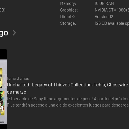
ección también incluye opciones de compatibilidad de audio, funcion
Memory:
16 GB RAM
GB)
Graphics:
NVIDIA GTX 1060 (6
DirectX:
Version 12
Storage:
126 GB available s
ego
 retirado Nathan Drake se ve obligado a regresar al mundo de los ladr
alvar su propia vida y le ofrece una aventura a la que Drake no puede 
dispuesto a hacer para salvar a sus seres queridos.
 grandes y detallados de la franquicia UNCHARTED.
 la intensidad de la galardonada narrativa de Naughty Dog.
l uso del gancho de agarre crean secuencias de acción aún más dinámi
hace 3 años
Uncharted: Legacy of Thieves Collection, Tchia, Ghostwire 
de marzo
¡El servicio de Sony tiene argumentos de peso! A partir del próxi
Plus tendrán acceso a una ola de excelentes juegos para descargar 
de juegos (Extra y Premium) -Uncharted: Legacy of…
manos de un despiadado señor de la guerra, Chloe Frazer se ve obligad
 con el colmillo dorado de Ganesh. En el viaje más extraordinario de su 