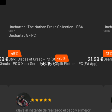
.
la costa suroeste de la península india, con una exótica combinación 
tivadora narrativa que los fans esperan de Naughty Dog y la saga UN
Uncharted: The Nathan Drake Collection - PS4
Uncha
HARTED con sistemas actualizados y mejoras, incluidos combates cine
2017
2016
ás.
Uncharted 5 - PC
-45%
-13
rrollado por Naughty Dog LLC. UNCHARTED es una marca comercial reg
99 €
-26%
21.99 €
Styx: Blades of Greed - PC (Steam)
 Unidos y otros países.
56.15 €
Indiana Jones y el Gran Círculo - PC & Xbox Series X|S (Microsoft Store)
Split Fiction - PC (EA App)
ibles.
es.
SB-C compatible para conectarlo al PC.
clave al instante de realizado el pago y el mejor