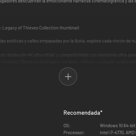
gadores descubrirán la emocionante narrativa cinematográfica y las
as exóticas y calles empapadas por la lluvia, explora cada rincón de n
n resolución 4K ultra nítida¹ y compatibilidad con monitores ultra pa
 modelos, filtrado anisotrópico, sombras, reflejos y oclusión ambiental
atillos adaptativos del mando DualSense mediante conexión por cable al
ut y una amplia gama de otros gamepads, así como teclado y ratón, p
s, prueba la compatibilidad RGB para periféricos Razer Chroma y dispos
Recomendada
*
OS:
Windows 10 64-bit
as para PC, como una interfaz de usuario optimizada para las opcione
Processor:
Intel i7-4770, AMD