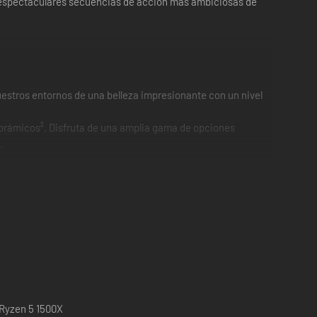
 espectaculares secuencias de acción más ambiciosas de
uestros entornos de una belleza impresionante con un nivel
norámicos². Disfruta de una amplia gama de opciones
.
 PC. Con reasignación completa de controles y
odrás dejar tu huella en el mapa a tu manera.
itivos compatibles con Chroma Link, así como para modelos
s del juego, interfaces rediseñadas, opciones de
 Ryzen 5 1500X