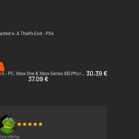
de entornos urbanos, selváticos y ruinas antiguas.
CHARTED.
rted 4: A Thief’s End - PS4
matográficos, exploración, desplazamientos por entornos
%
istrada o una marca comercial de Sony Interactive
30.39 €
Gears 5 - PC, Xbox One & Xbox Series X|S (Microsoft Store)
37.09 €
rica oferta