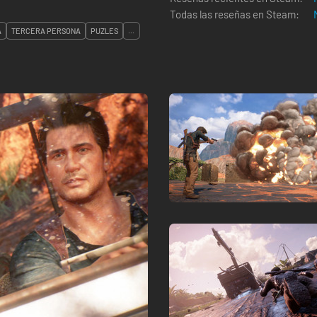
Todas las reseñas en Steam:
A
TERCERA PERSONA
PUZLES
...