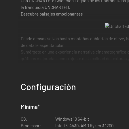
Con UNCHARTED: Colección Legado de los Ladrones, los ju
la franquicia UNCHARTED.
Descubre paisajes emocionantes
Desde densas selvas hasta montañas cubiertas de nieve, isl
de detalle espectacular.
Sumérgete en una experiencia narrativa cinematográfica co
gráficas mejoradas, como ajuste de la calidad de texturas y
Siente la emoción del gameplay en tus manos
Siente los efectos de la retroalimentación háptica y los g
compatibilidad con el mando DUALSHOCK³4, mandos con XInp
Configuración
Y si te gustaría llevar la experiencia visual aún más lejo
de Logitech.
Optimiza la aventura
Mínima
*
OS:
Windows 10 64-bit
Descubre una amplia variedad de modos y mejoras específic
Processor:
Intel i5-4430, AMD Ryzen 3 1200