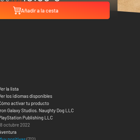
Añadir a la cesta
Ver la lista
Ver los idiomas disponibles
Cómo activar tu producto
Iron Galaxy Studios
,
Naughty Dog LLC
PlayStation Publishing LLC
18 octubre 2022
Aventura
Muy positivas
(712)