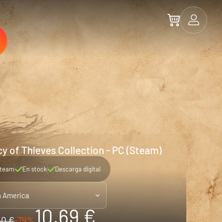
y of Thieves Collection - PC (Steam)
team
En stock
Descarga digital
n America
10.69 €
50 €
-79%