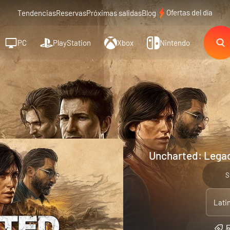
Ofertas del día
Tendencias
Reservas
Próximas salidas
Blog
PC
PlayStation
Xbox
Nintendo
Uncharted: Legac
S
Lati