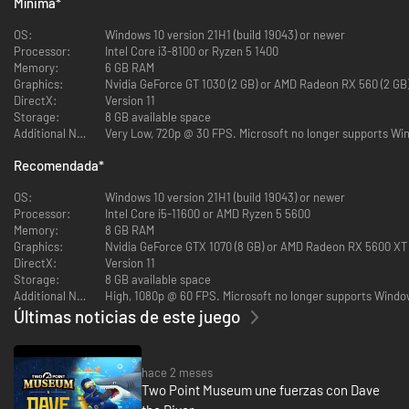
Mínima
*
OS:
Windows 10 version 21H1 (build 19043) or newer
Processor:
Intel Core i3-8100 or Ryzen 5 1400
Memory:
6 GB RAM
Two Point Museum incluye:
Graphics:
Nvidia GeForce GT 1030 (2 GB) or AMD Radeon RX 560 (2 GB)
DirectX:
Version 11
¡Diseña, gestiona y desarrolla museos increíbles!
Storage:
8 GB available space
5 ubicaciones principales exclusivas de Two Point County:
Additional Notes:
Very Low, 720p @ 30 FPS. Microsoft no longer supports Win
Recomendada
*
- Prehistoria: Milla del Recuerdo
- Acuario: Cala de Aguas Menores
OS:
Windows 10 version 21H1 (build 19043) or newer
- Sobrenatural: Posada de Wailon
Processor:
Intel Core i5-11600 or AMD Ryzen 5 5600
- Ciencia: Páramo de Bungle
Memory:
8 GB RAM
- Espacio: Cumbres de Pebberley
Graphics:
Nvidia GeForce GTX 1070 (8 GB) or AMD Radeon RX 5600 XT (6
DirectX:
Version 11
3 museos temporales con tareas y desafíos establecidos.
Storage:
8 GB available space
¡Modo sandbox para construir tus propios MEGAMUSEOS!
Additional Notes:
High, 1080p @ 60 FPS. Microsoft no longer supports Window
6 categorías de piezas principales y +30 subcategorías.
Últimas noticias de este juego
Aventúrate por 5 mapas de expedición con +100 puntos de interés
exclusivos.
+200 piezas exclusivas que descubrir y añadir al álbum de pegatinas.
+350 objetos decorativos para personalizar a tu gusto el museo.
hace 2 meses
18 tipos de visitantes a los que recibir y atender... ¡incluidos esos
Two Point Museum une fuerzas con Dave
niños entrometidos!