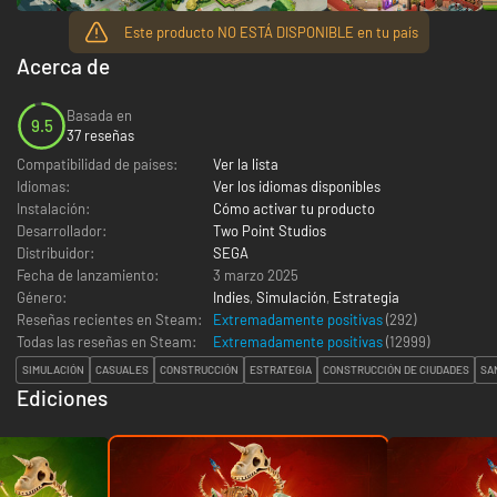
Este producto NO ESTÁ DISPONIBLE en tu país
Acerca de
Basada en
9.5
37 reseñas
Compatibilidad de países:
Ver la lista
Idiomas:
Ver los idiomas disponibles
Instalación:
Cómo activar tu producto
Desarrollador:
Two Point Studios
Distribuidor:
SEGA
Fecha de lanzamiento:
3 marzo 2025
Género:
Indies
,
Simulación
,
Estrategia
Reseñas recientes en Steam:
Extremadamente positivas
(292)
Todas las reseñas en Steam:
Extremadamente positivas
(
12999
)
SIMULACIÓN
CASUALES
CONSTRUCCIÓN
ESTRATEGIA
CONSTRUCCIÓN DE CIUDADES
SA
Ediciones