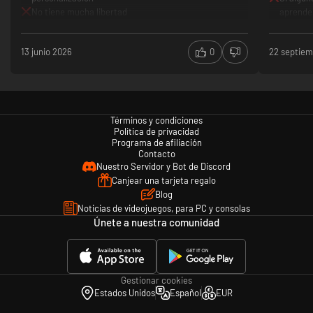
No tiene mucha libertad
aprende
13 junio 2026
0
22 septie
Two Point County atraerá a tu museo a una gran variedad de personas
deseosas de encontrar su nueva pieza favorita. Presta atención a las
preferencias personales de tus visitantes para satisfacer sus
necesidades, ya sean fanáticos de los dinosaurios, aficionados a la
botánica o amantes de lo paranormal. ¡Si superas sus expectativas,
Términos y condiciones
Política de privacidad
alargarán sus visitas, harán donaciones más generosas y hablarán
Programa de afiliación
maravillas de tu museo!
Contacto
Nuestro Servidor y Bot de Discord
Canjear una tarjeta regalo
Blog
Noticias de videojuegos, para PC y consolas
Únete a nuestra comunidad
Gestionar cookies
Estados Unidos
Español
EUR