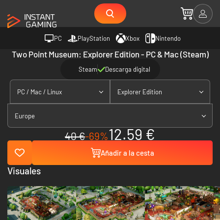
PC
PlayStation
Xbox
Nintendo
Two Point Museum: Explorer Edition - PC & Mac (Steam)
Steam
Descarga digital
PC / Mac / Linux
Explorer Edition
Europe
12.59 €
40 €
-69%
Añadir a la cesta
Visuales