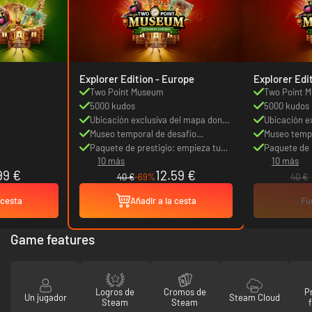
Explorer Edition - Europe
Two Point Museum
Two Point 
5000 kudos
5000 kudos
Ubicación exclusiva del mapa donde
Ubicación e
explorar en busca de una pieza
Museo temporal de desafío
explorar en
Museo tempo
única
exclusivo
Paquete de prestigio: empieza tu
única
exclusivo
Paquete de 
10 más
10 más
museo con un objeto raro que
museo con u
99 €
12.59 €
causará sensación
causará sen
40 €
-69%
40 €
 cesta
Añadir a la cesta
Fu
Game features
Logros de
Cromos de
P
Un jugador
Steam Cloud
Steam
Steam