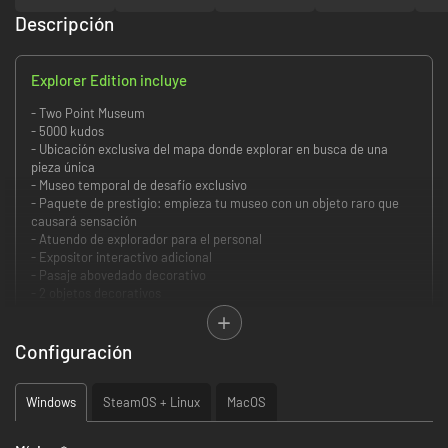
Descripción
Explorer Edition incluye
- Two Point Museum
- 5000 kudos
- Ubicación exclusiva del mapa donde explorar en busca de una
pieza única
- Museo temporal de desafío exclusivo
- Paquete de prestigio: empieza tu museo con un objeto raro que
causará sensación
- Atuendo de explorador para el personal
- Expositor interactivo adicional
- Pasaje abovedado decorativo
- 2 objetos decorativos
- Tema de escritorio billete de explorador
- Diseño de helicóptero de explorador
- 3 estatuas exclusivas
Configuración
- 3 diseños de suelo; 3 diseños de pared
- 3 estilos de banco
- ¡Baúl de reabastecimiento de personal que proporciona
Windows
SteamOS + Linux
MacOS
bonificaciones adicionales tras una expedición peligrosa!