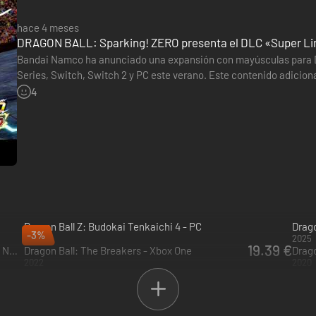
hace 4 meses
DRAGON BALL: Sparking! ZERO presenta el DLC «Super Lim
Bandai Namco ha anunciado una expansión con mayúsculas para 
Series, Switch, Switch 2 y PC este verano. Este contenido adicio
de 30 nuevos combatientes, más de 20 opciones de personalizaci
4
Dragon Ball Z: Budokai Tenkaichi 4 - PC
Drago
-3%
2026
2025
19.39 €
DRAGON BALL: Sparking! ZERO Super Limit-Breaking NEO Edition - PC (Steam)
Dragon Ball: The Breakers - Xbox One
Drago
2022
2020