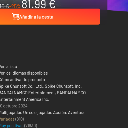
81.99 €
10 €
-25%
Añadir a la cesta
Ver la lista
Ver los idiomas disponibles
Cómo activar tu producto
Spike Chunsoft Co., Ltd.
,
Spike Chunsoft, Inc.
BANDAI NAMCO Entertainment
,
BANDAI NAMCO
Entertainment America Inc.
10 octubre 2024
Multijugador
,
Un solo jugador
,
Acción
,
Aventura
Variadas
(810)
Muy positivas
(
71930
)