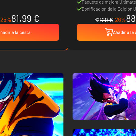
Paquete de mejora Ultimate
Bonificación de la Edición 
81.99 €
88
-25%
-26%
120 €
ñadir a la cesta
Añadir a la