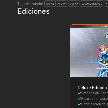
Tags de usuario*:
ANIME
ACCIÓN
LUCHA
LUCHADOR EN 3D
M
Ediciones
Deluxe Edición
Dragon Ball: Spa
Pase de tempora
Bonificación del