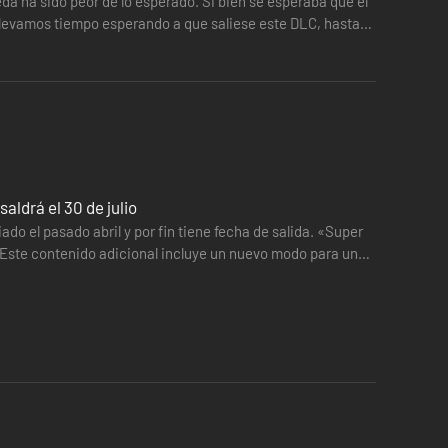
a ha sido peor de lo esperado. Si bien se esperaba que el
 y auténticas técnicas de lucha, como choques de rayos,
en llevamos tiempo esperando a que saliese este DLC, hasta
rentes condiciones de victoria.
voritos, entre otras cosas. ¡Vuelve a vivir tus momentos
ldrá el 30 de julio
 el pasado abril y por fin tiene fecha de salida. «Super
. Este contenido adicional incluye un nuevo modo para un
itos. Comparte tus creaciones con otros fans y disfruta de
 contenido por duplicado.