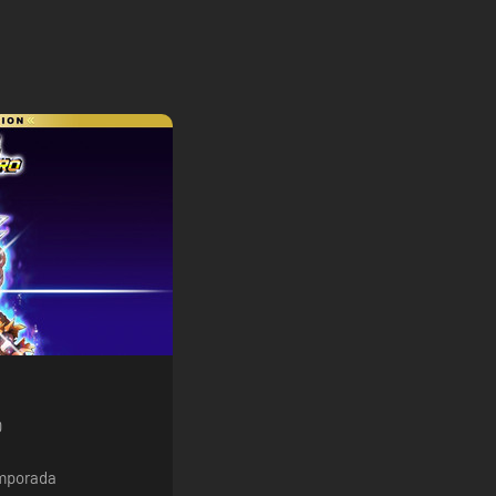
O
emporada