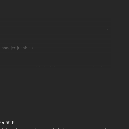
rsonajes jugables.
un superguerrero y disfruta de los poderosos combates de
, ¡todos incluidos en el juego base! Cada personaje tiene
34,99 €