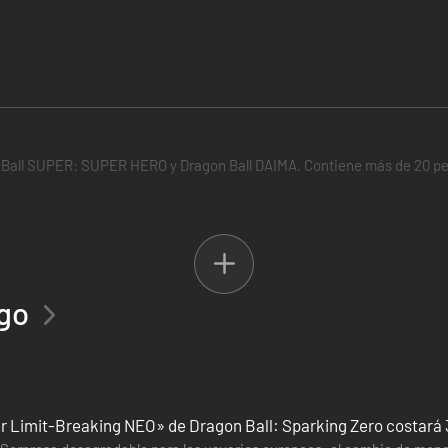
 Ball SUPER: SUPER HERO y Dragon Ball DAIMA. Contiene más de 20 pe
ndario estilo de juego de la serie Budokai Tenkaichi. Conviértete en 
os límites.
ego
, Dragon Ball Super, Dragon Ball GT y algunas películas de Dragon Ball
s que han aparecido en Dragon Ball!
r Limit-Breaking NEO» de Dragon Ball: Sparking Zero costará 