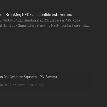
it Breaking NEO», disponible este verano
DRAGON BALL: Sparking! ZERO. Llegará a PS5, Xbox
nal, llamado «Super Limit Breaking NEO», contará con más
ón, cuatro…
n Ball Gekishin Squadra - PC (Steam)
n Ball Z Kakarot - PS4 & PS5