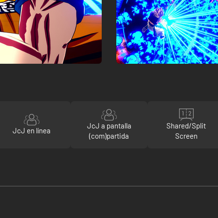
JcJ a pantalla
Shared/Split
JcJ en línea
(com)partida
Screen