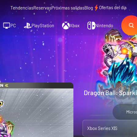
Ofertas del día
Tendencias
Reservas
Próximas salidas
Blog
PC
PlayStation
Xbox
Nintendo
Dragon Ball: Spark
Micro
Xbox Series X|S