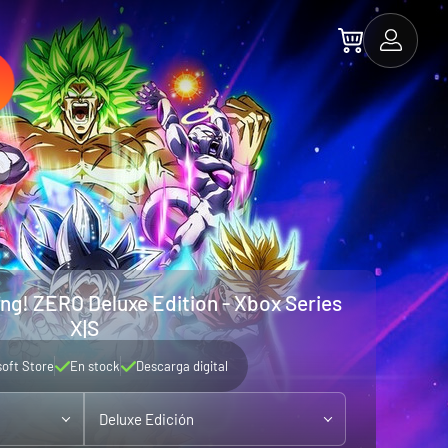
ing! ZERO Deluxe Edition - Xbox Series
X|S
soft Store
En stock
Descarga digital
Deluxe Edición