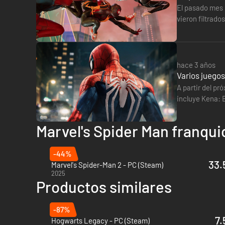
Siéntete como Spider-Man gracias a la tecnología háptica 
El pasado mes 
compatibilidad con teclado y ratón mediante distintas opci
vieron filtrado
Marvel's Spid
*Requiere un dispositivo de pantalla y un PC compatibles.
**Requiere un PC compatible.
hace 3 años
Varios juegos
A partir del pr
incluye Kena: B
en la misma…
Marvel's Spider Man franqui
-44%
33.
Marvel's Spider-Man 2 - PC (Steam)
2025
Productos similares
-87%
7.
Hogwarts Legacy - PC (Steam)