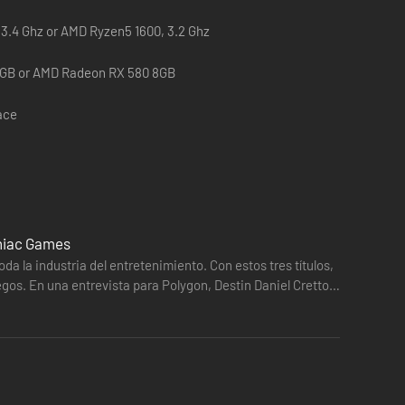
, 3.4 Ghz or AMD Ryzen5 1600, 3.2 Ghz
gue acceso a tres episodios con misiones y desafíos
6GB or AMD Radeon RX 580 8GB
ace
ueadas y compatibilidad con otras tecnologías, como
a tecnología de reescalado AMD FSR 2.0.
mniac Games
es modos de calidad entre los que elegir.
 la industria del entretenimiento. Con estos tres títulos,
gos. En una entrevista para Polygon, Destin Daniel Cretton,
idas las resoluciones 16:9, 16:10, 21:9, 32:9 y 48:9 con