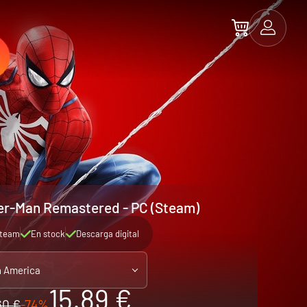
der-Man Remastered - PC (Steam)
team
En stock
Descarga digital
n America
15.89 €
60 €
-74%