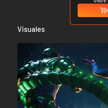
60 €
A
Visuales