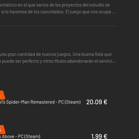
ion con conexión con cable USB. Aprovecha la plena
mático en el que varios de los proyectos del estudio se
o, sí lo haremos de los cancelados. El juego que nos ocupa es
a una gran cantidad de nuevos juegos. Una buena lista que
 puede ser perfecto y otros títulos abandonarán el servicio
%
20.09 €
el's Spider-Man Remastered - PC (Steam)
%
1.99 €
 Above - PC (Steam)