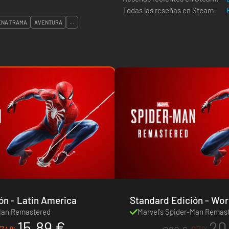
Todas las reseñas en Steam:
ENA TRAMA
AVENTURA
...
Standard Edición - Latin America
Standard Edic
-Man Remastered
Marvel's Spider-Man Remas
15.89 €
20