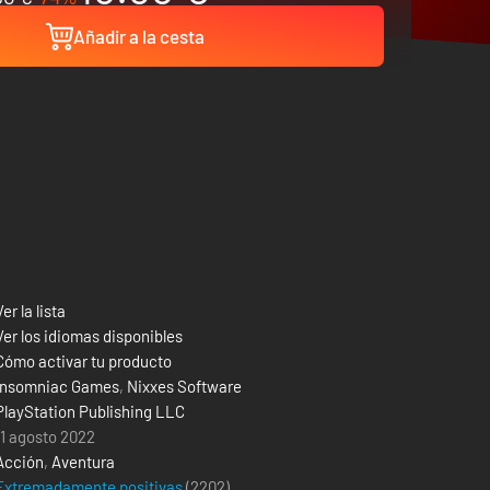
Añadir a la cesta
Ver la lista
Ver los idiomas disponibles
Cómo activar tu producto
Insomniac Games
,
Nixxes Software
PlayStation Publishing LLC
11 agosto 2022
Acción
,
Aventura
Extremadamente positivas
(2202)