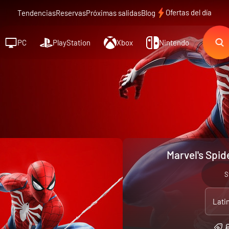
Ofertas del día
Tendencias
Reservas
Próximas salidas
Blog
PC
PlayStation
Xbox
Nintendo
Marvel's Spi
S
Lati