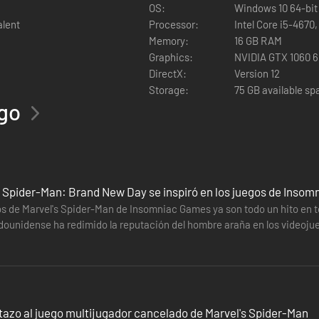
OS:
Windows 10 64-bit
alent
Processor:
Intel Core i5-4670
rme
Memory:
16 GB RAM
tinuación de la historia de Marvel’s Spider-Man Remasterizado. Consi
Graphics:
NVIDIA GTX 1060 
DirectX:
Version 12
Storage:
75 GB available sp
ego
ica adaptadas a una amplia gama de dispositivos, frecuencias desbloq
IA DLAA, que aumenta la calidad de imagen. También compatible con l
de Spider-Man: Brand New Day se inspiró en los juegos de Inso
 los impresionantes reflejos con trazado de rayos, que ofrecen diferent
 de Marvel's Spider-Man de Insomniac Games ya son todo un hito en toda
adounidense ha redimido la reputación del hombre araña en los videojue
de Marvel para una gran selección de configuraciones de pantalla, inclu
ity.
tazo al juego multijugador cancelado de Marvel's Spider-Man