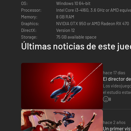
OS:
Windows 10 64-bit
Processor:
Intel Core i3-4160, 3.6 GHz or AMD equiv
Disfruta de todo el contenido de La ciudad que nunca due
Memory:
8 GB RAM
Marvel’s Spider-Man: La ciudad que nunca duerme es la con
Graphics:
NVIDIA GTX 950 or AMD Radeon RX 470
adicionales
DirectX:
Version 12
Storage:
75 GB available space
Características de PC
Últimas noticias de este ju
Gráficos optimizados en PC
Disfruta de una gran variedad de opciones de calidad gráf
NVIDIA DLSS, que ofrece un rendimiento mejorado, y NVID
hace 17 días
Reflejos con trazado de rayos y sombras mejoradas*
El director 
La ciudad cobra vida gracias a las sombras optimizadas y a
Los videojuegos
el estudio est
Compatibilidad con monitores ultrapanorámicos**
director de…
8
Disfruta de los paisajes cinematográficos de la Nueva York 
sistemas de tres pantallas de NVIDIA Surround o AMD Eyefin
hace 2 años
Controles y personalización
Un primer vis