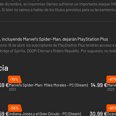
inmersiva y a los gatillos dinámicos del mando DualSense de PlayStat
de diciembre, en Insomniac Games sufrieron un importante ataque infor
ones de control personalizables.
s. Si bien no vamos a hablar de los títulos previstos para su lanzamient
er-Man:…
, incluyendo Marvel's Spider-Man, dejarán PlayStation Plus
óximo 18 de abril, los suscriptores de PlayStation Plus tendrán acceso 
ridge of Spirits, DOOM Eternal o Riders Republic. Por supuesto, no todo
cia
-70%
-67
59 €
14.99 €
Marvel’s Spider-Man: Miles Morales - PC (Steam)
Marv
2022
2022
-56%
-93
59 €
30.99 €
Indiana Jones y el Gran Círculo - PC (Steam)
Scars