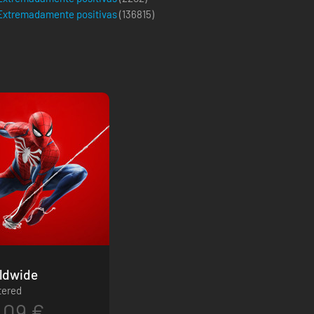
Extremadamente positivas
(
136815
)
ión - Worldwide
tered
.09 €