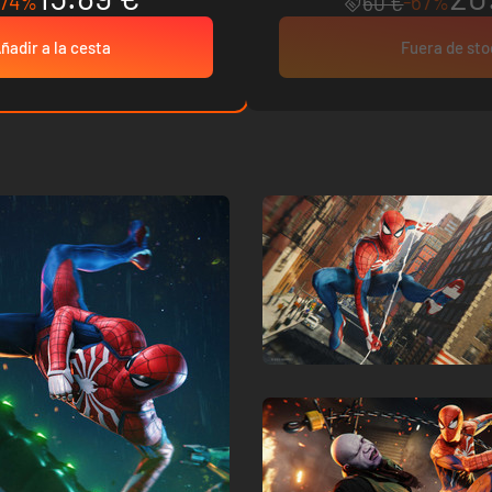
-74%
-67%
60 €
ñadir a la cesta
Fuera de st