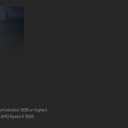
it (version 1909 or higher)
f Us Parte II Remastered la forma definitiva de jugar a la
, AMD Ryzen 5 3600