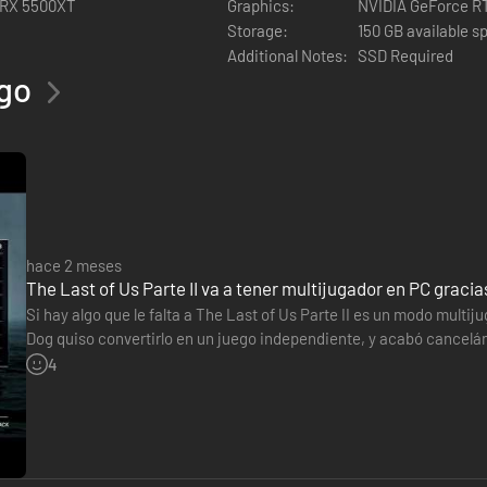
 RX 5500XT
Graphics:
NVIDIA GeForce R
Storage:
150 GB available s
Additional Notes:
SSD Required
ego
hace 2 meses
The Last of Us Parte II va a tener multijugador en PC graci
Si hay algo que le falta a The Last of Us Parte II es un modo mul
Dog quiso convertirlo en un juego independiente, y acabó cancelán
jugador. Al final, han sido los fans quienes han decidido crear…
4
Unidos pospandémico, Ellie y Joel se han asentado en Jackson, Wyomi
e la amenaza constante de los infectados y de otros supervivientes más
usca de justicia.