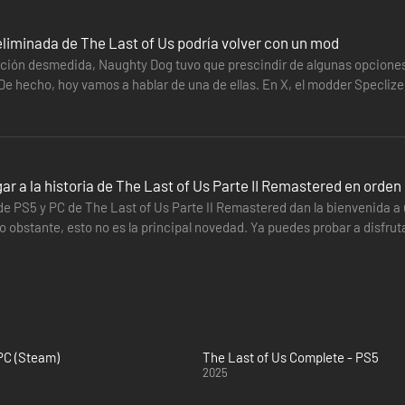
liminada de The Last of Us podría volver con un mod
ción desmedida, Naughty Dog tuvo que prescindir de algunas opciones 
 De hecho, hoy vamos a hablar de una de ellas. En X, el modder Specliz
trás y obligarlo…
ar a la historia de The Last of Us Parte II Remastered en orden
e PS5 y PC de The Last of Us Parte II Remastered dan la bienvenida a u
 obstante, esto no es la principal novedad. Ya puedes probar a disfruta
…
 PC (Steam)
The Last of Us Complete - PS5
2025