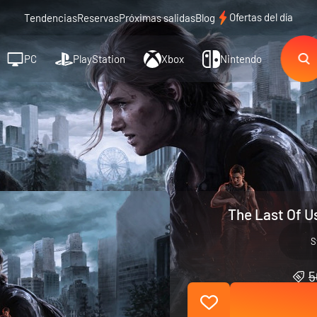
Ofertas del día
Tendencias
Reservas
Próximas salidas
Blog
PC
PlayStation
Xbox
Nintendo
The Last Of U
S
5