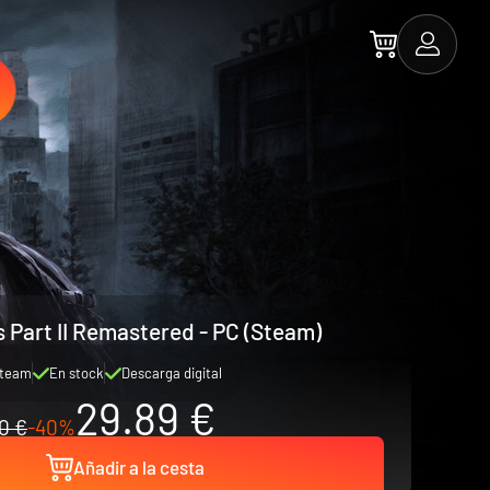
s Part II Remastered - PC (Steam)
team
En stock
Descarga digital
29.89 €
0 €
-40%
Añadir a la cesta