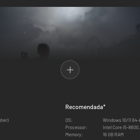
Recomendada
*
gher)
OS:
Windows 10/11 64-b
uego del año con una serie de mejoras técnicas que hacen de The Last o
Processor:
Intel Core i5-8600
Memory:
16 GB RAM