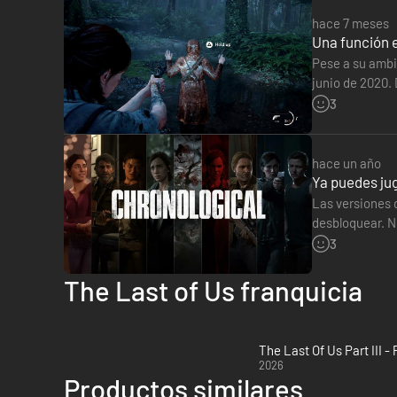
hace 7 meses
Una función e
Pese a su ambi
Funciones añadidas
junio de 2020.
enemigo por de
3
hace un año
Ya puedes jug
Las versiones d
desbloquear. No
Naughty Dog,
3
The Last of Us franquicia
The Last Of Us Part III -
2026
Productos similares