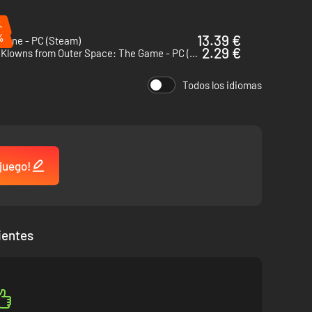
ave para PC:
%
%
13.39 €
 Gone - PC (Steam)
2.29 €
Killer Klowns from Outer Space: The Game - PC (Steam)
Todos los idiomas
 juego!
ientes