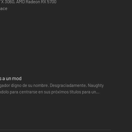
TX 3060, AMD Radeon RX 5700
pace
as a un mod
tijugador digno de su nombre. Desgraciadamente, Naughty
dolo para centrarse en sus próximos títulos para un
ng. La vida en una próspera comunidad de supervivientes
 desesperados. Sin embargo, tras un hecho violento que