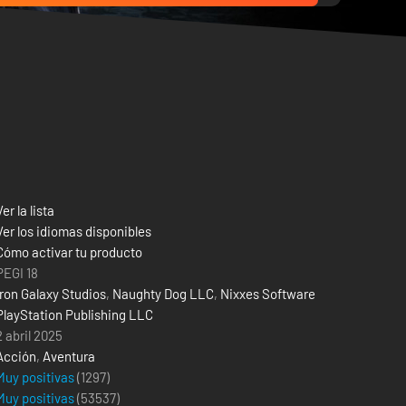
Ver la lista
Ver los idiomas disponibles
Cómo activar tu producto
PEGI 18
Iron Galaxy Studios
,
Naughty Dog LLC
,
Nixxes Software
PlayStation Publishing LLC
2 abril 2025
Acción
,
Aventura
Muy positivas
(1297)
Muy positivas
(
53537
)