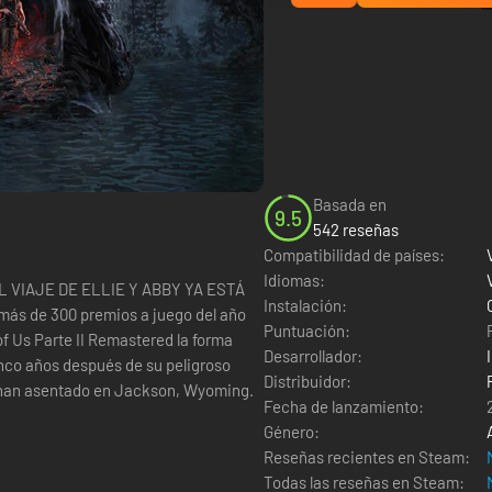
Basada en
9.5
542 reseñas
Compatibilidad de países:
Idiomas:
d EL VIAJE DE ELLIE Y ABBY YA ESTÁ
Instalación:
más de 300 premios a juego del año
Puntuación:
f Us Parte II Remastered la forma
Desarrollador:
Cinco años después de su peligroso
Distribuidor:
e han asentado en Jackson, Wyoming.
Fecha de lanzamiento:
Género:
Reseñas recientes en Steam:
Todas las reseñas en Steam: