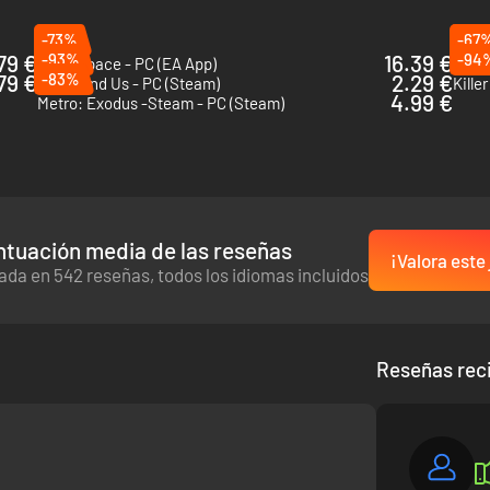
 original de formas que antes eran imposibles, incluyendo funciones cl
-73%
-67
79 €
-93%
16.39 €
-94
Dead Space - PC (EA App)
Days
79 €
-83%
2.29 €
Them and Us - PC (Steam)
 bello como peligroso.
4.99 €
Metro: Exodus -Steam - PC (Steam)
on gatillos adaptativos y función de respuesta háptica¹.
ntuación media de las reseñas
¡Valora este
ada en 542 reseñas, todos los idiomas incluidos
Reseñas rec