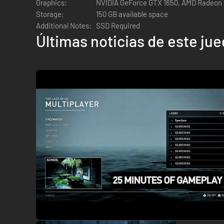
Graphics:
NVIDIA GeForce GTX 1650, AMD Radeon
Storage:
150 GB available space
Additional Notes:
SSD Required
Últimas noticias de este ju
Cinco años después de su peligroso viaje por un Estados 
les ha permitido disfrutar de paz y estabilidad, a pesar d
altera esa paz, Ellie se embarca en un viaje implacable en b