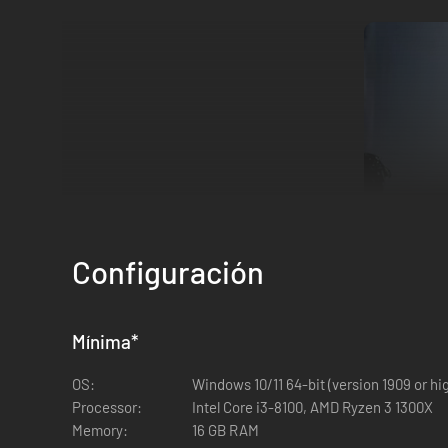
Configuración
Mínima
*
OS:
Windows 10/11 64-bit (version 1909 or hi
Disfruta de la experiencia que ganó más de 300 premios a j
Processor:
Intel Core i3-8100, AMD Ryzen 3 1300X
aclamada historia de Ellie y Abby.
Memory:
16 GB RAM