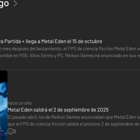
ego
avanzado construido para la defensa.
uedes llevar a cabo gracias a tu
NÚCLEO FANTASMA
. Esprinta, lucha 
ur. Domina tu agilidad superior y tu potencial de combate acrobático 
cción y enfrentarte a nuevos y letales enemigos mecánicos. Controla el a
 Partida + llega a Metal Eden el 15 de octubre
 mes después del lanzamiento, el FPS de ciencia ficción Metal Eden se 
ponible en PS5, Xbox Series y PC. Reikon Games ha anunciado en sus r
tir de este…
hace un año
Metal Eden saldrá el 2 de septiembre de 2025
El pasado abril, los de Reikon Games anunciaban que Metal Eden s
superficie del planeta y que protege la misteriosa
TORRE COLMENA
. 
que el FPS de ciencia ficción saldrá el próximo 2 de septiembre de
minó convertida en una trampa mortal. Explora los entornos brutalistas
cuenta con varias secuencias de juego y una cinemática.…
2
 piel metálica de la
HIPERUNIDAD ASKA
e involúcrate en el conflicto e