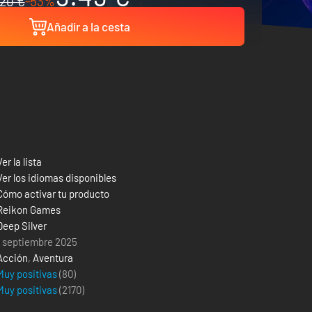
20 €
-53%
Añadir a la cesta
Ver la lista
Ver los idiomas disponibles
Cómo activar tu producto
Reikon Games
Deep Silver
1 septiembre 2025
Acción
,
Aventura
Muy positivas
(80)
Muy positivas
(
2170
)