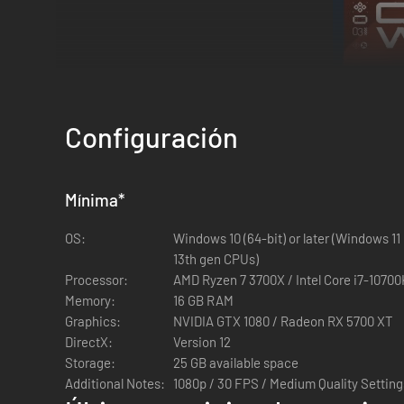
Libra una guerra cibernética contra las fuerzas mecánicas 
Configuración
ágiles, y combate contra fuerzas elementales. Extrae los N
arsenal y habilidades de combate para convertirte en una
Mínima
*
OS:
Windows 10 (64-bit) or later (Windows 1
13th gen CPUs)
Processor:
AMD Ryzen 7 3700X / Intel Core i7-10700
Memory:
16 GB RAM
Graphics:
NVIDIA GTX 1080 / Radeon RX 5700 XT
DirectX:
Version 12
Storage:
25 GB available space
Additional Notes:
1080p / 30 FPS / Medium Quality Settin