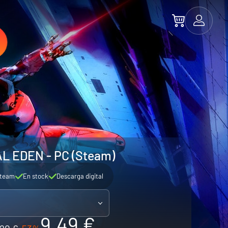
L EDEN - PC (Steam)
team
En stock
Descarga digital
9.49 €