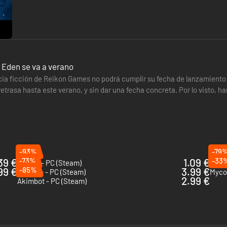
al Eden se va a verano
cia ficción de Reikon Games no podrá cumplir su fecha de lanzamiento
etrasa hasta este verano, y sin dar una fecha concreta. Por lo visto, h
 la demo, y quieren…
-93%
-79
39 €
-73%
1.09 €
-33
Sprawl - PC (Steam)
Brigh
99 €
-85%
3.99 €
Quake 4 - PC (Steam)
Myco
2.99 €
Akimbot - PC (Steam)