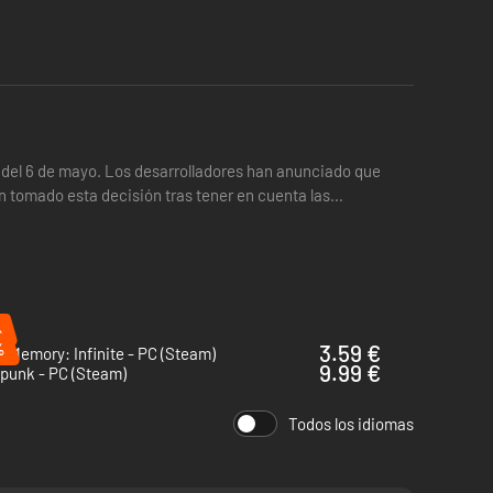
 del 6 de mayo. Los desarrolladores han anunciado que
an tomado esta decisión tras tener en cuenta las
%
%
3.59 €
t Memory: Infinite - PC (Steam)
9.99 €
punk - PC (Steam)
Todos los idiomas