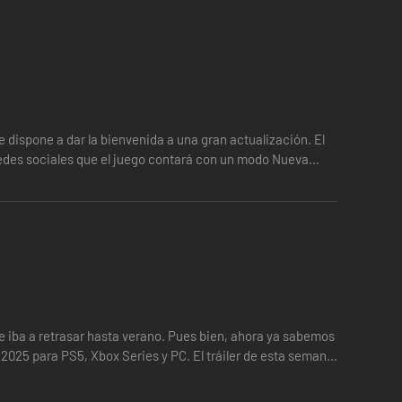
y corre por las paredes para enfrentarte al
CUERPO
DE
en encuentros que te acelerarán el pulso. Transfórmate en
ire y domina la batalla con tus ganchos gravitatorios y tu
dispone a dar la bienvenida a una gran actualización. El
edes sociales que el juego contará con un modo Nueva
e iba a retrasar hasta verano. Pues bien, ahora ya sabemos
Estuvo dirigida por los misteriosos
INGENIEROS
, y llegó a ser
 2025 para PS5, Xbox Series y PC. El tráiler de esta semana
 y monolíticos de esta ciudad orbital abandonada y el
n curso por la consciencia de una colonia humana perdida