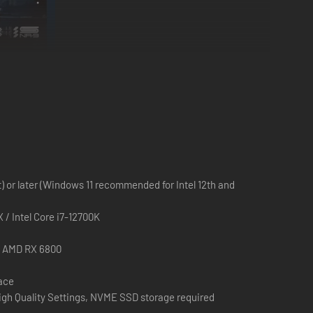
ersa plantilla de tropas mecánicas, tan resistentes como
TERNO
para llevar las de ganar en la batalla. Desarrolla tu
) or later (Windows 11 recommended for Intel 12th and
/ Intel Core i7-12700K
/ AMD RX 6800
pace
igh Quality Settings, NVME SSD storage required