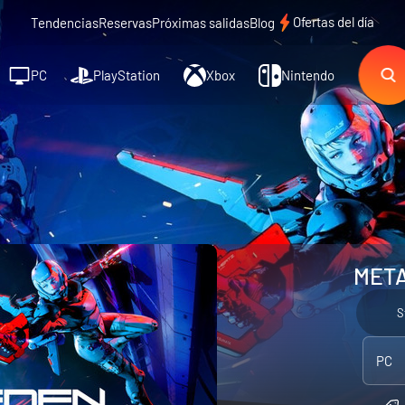
Ofertas del día
Tendencias
Reservas
Próximas salidas
Blog
PC
PlayStation
Xbox
Nintendo
META
S
PC