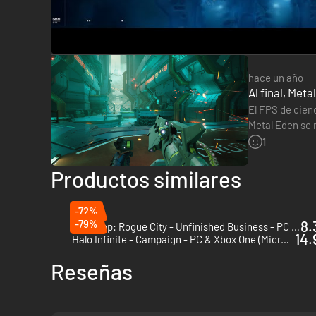
hace un año
Al final, Met
El FPS de cien
Metal Eden se r
impresiones de
1
Productos similares
-72%
-79%
8.
RoboCop: Rogue City - Unfinished Business - PC (Steam)
14.
Halo Infinite - Campaign - PC & Xbox One (Microsoft Store)
Reseñas