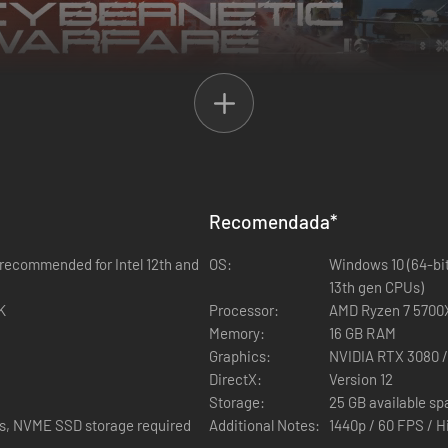
que protegen los secretos de un mundo artificial. Enfréntate a una div
úcleos de energía y destruye los escudos del
CUERPO DE DEFENSA IN
HIPERUNIDAD
imparable.
Recomendada
*
1 recommended for Intel 12th and
OS:
Windows 10 (64-bit
13th gen CPUs)
K
Processor:
AMD Ryzen 7 5700X 
Memory:
16 GB RAM
Graphics:
NVIDIA RTX 3080 
DirectX:
Version 12
Storage:
25 GB available s
gs, NVME SSD storage required
Additional Notes:
1440p / 60 FPS / H