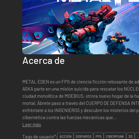
Acerca de
METAL EDEN es un FPS de ciencia ficción rebosante de 
ASKA parte en una misión suicida para rescatar los NÚCLE
ciudad monolítica de MOEBIUS, otrora nuevo hogar de la h
mortal. Ábrete paso a través del CUERPO DE DEFENSA INT
enfréntate a los INGENIEROS y descubre los misterios del 
cibernética contra las fuerzas mecánicas que...
Leer más
Tags de usuario*:
ACCIÓN
DISPAROS
FPS
CIBERPUNK
3D
..