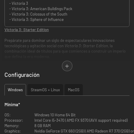
- Victoria 3
- Victoria 3: American Buildings Pack
- Victoria 3: Colossus of the South
- Victoria 3: Sphere of Influence
Victoria 3: Starter Edition
Prepárate para dominar un siglo de espectaculares innovaciones
tecnológicas y agitación social con
Victoria 3: Starter Edition
, la
combinación ideal de títulos para que comiences a construir un imperio
que defina la era moderna.
Victoria 3: Starter Edition
ofrece a los recién llegados un punto de inicio
sólido desde el que empezar a explorar una detallada simulación de
Configuración
sociedades de todo el mundo durante la época victoriana y más allá.
Asienta unos cimientos industriales firmes que satisfagan las
necesidades de tu pueblo, desarrolla una cultura política estable que
Windows
SteamOS + Linux
MacOS
luche por el bienestar de tus gentes y crea un ejército avanzado que
ahuyente a los rivales hambrientos.
Mínima
*
Victoria 3: Starter Edition
incluye:
OS:
Windows 10 Home 64 Bit
Processor:
Intel Core i5-3470 | AMD FX 9370 (AVX support required)
Memory:
8 GB RAM
El juego base de Victoria 3:
elige uno de los más de cien países
Graphics:
Nvidia GeForce GTX 660 (2GB) | AMD Rade
disponibles, tanto grandes como pequeños, y crea una sociedad