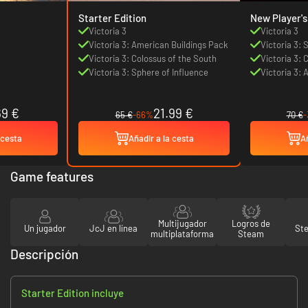
Starter Edition
New Player's
Victoria 3
Victoria 3
Victoria 3: American Buildings Pack
Victoria 3: 
Victoria 3: Colossus of the South
Victoria 3:
Victoria 3: Sphere of Influence
Victoria 3:
69 €
21.99 €
65 €
-66%
70 €
-
 cesta
Añadir a la cesta
Añ
Game features
Multijugador
Logros de
Un jugador
JcJ en línea
St
multiplataforma
Steam
Descripción
Starter Edition incluye