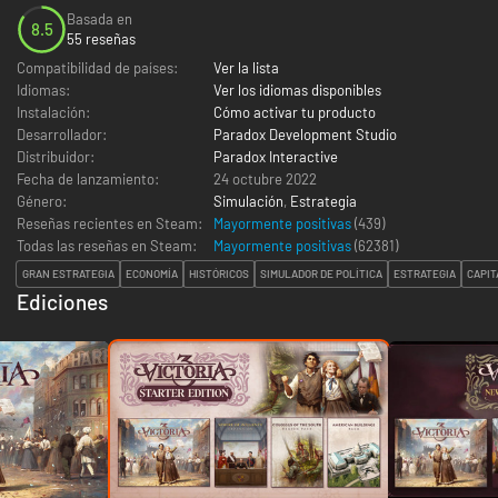
Basada en
8.5
55 reseñas
Compatibilidad de países:
Ver la lista
Idiomas:
Ver los idiomas disponibles
Instalación:
Cómo activar tu producto
Desarrollador:
Paradox Development Studio
Distribuidor:
Paradox Interactive
Fecha de lanzamiento:
24 octubre 2022
Género:
Simulación
,
Estrategia
Reseñas recientes en Steam:
Mayormente positivas
(439)
Todas las reseñas en Steam:
Mayormente positivas
(
62381
)
GRAN ESTRATEGIA
ECONOMÍA
HISTÓRICOS
SIMULADOR DE POLÍTICA
ESTRATEGIA
CAPIT
Ediciones