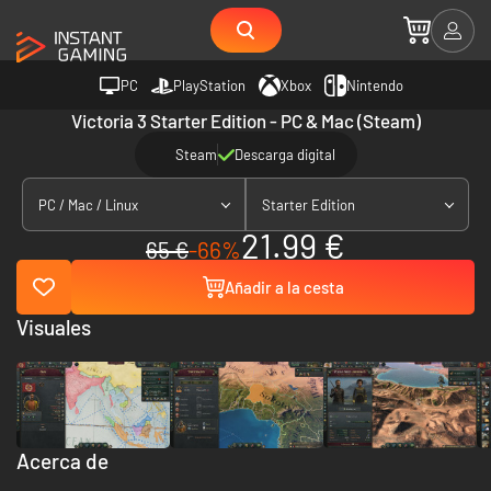
PC
PlayStation
Xbox
Nintendo
Victoria 3 Starter Edition - PC & Mac (Steam)
Steam
Descarga digital
PC / Mac / Linux
Starter Edition
21.99 €
65 €
-66%
Añadir a la cesta
Visuales
Acerca de