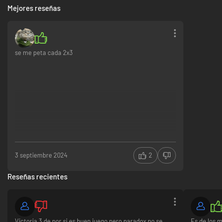
Mejores reseñas
se me peta cada 2x3
3 septiembre 2024
2
Reseñas recientes
Victoria 3 de por si es buen juego pero paradox no se
Es de los 