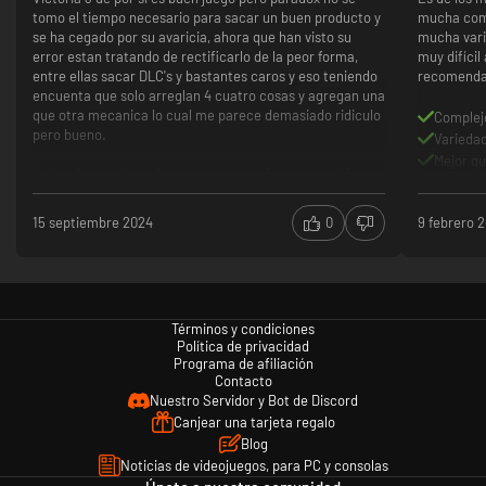
tomo el tiempo necesario para sacar un buen producto y
mucha comp
se ha cegado por su avaricia, ahora que han visto su
mucha vari
error estan tratando de rectificarlo de la peor forma,
muy difícil
entre ellas sacar DLC's y bastantes caros y eso teniendo
recomenda
encuenta que solo arreglan 4 cuatro cosas y agregan una
que otra mecanica lo cual me parece demasiado ridiculo
Complej
pero bueno.
Varieda
Mejor qu
esto solo se categoriza como un gran fracaso a mi forma
de ver.
15 septiembre 2024
0
9 febrero 
le he dedicado varias horas y puedo decir que no vale la
pena este juego, solo te vas a estresar por la mecanica,
el sesgo cultural de paradox con muchos paises, lo mal
balanceado que esta la IA; es decir TODO esta mal
es buen juego en si
Términos y condiciones
es bastante desafiante
Política de privacidad
tiene una interfaz bastante agradable
Programa de afiliación
lo arreglan a base de DLC
Contacto
las economias estan rotas
Nuestro Servidor y Bot de Discord
tiene muchos bugs y rara vez se cierra
Canjear una tarjeta regalo
inesperadamente
Blog
Noticias de videojuegos, para PC y consolas