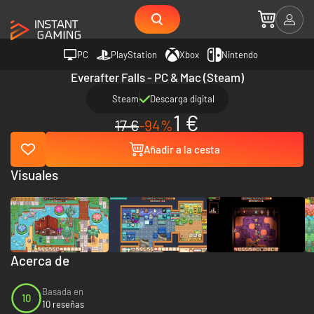
PC
PlayStation
Xbox
Nintendo
Everafter Falls - PC & Mac (Steam)
Steam
Descarga digital
1 €
17 €
-94%
Añadir a la cesta
Visuales
Acerca de
Basada en
10
10 reseñas