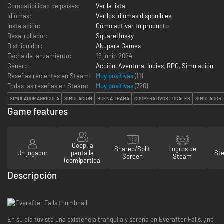
Compatibilidad de países:
Ver la lista
Idiomas:
Ver los idiomas disponibles
Instalación:
Cómo activar tu producto
Desarrollador:
SquareHusky
Distribuidor:
Akupara Games
Fecha de lanzamiento:
19 junio 2024
Género:
Acción
,
Aventura
,
Indies
,
RPG
,
Simulación
Reseñas recientes en Steam:
Muy positivas
(11)
Todas las reseñas en Steam:
Muy positivas
(
720
)
SIMULADOR AGRÍCOLA
SIMULACIÓN
BUENA TRAMA
COOPERATIVOS LOCALES
SIMULADOR 
Game features
Coop. a
Shared/Split
Logros de
Un jugador
pantalla
St
Screen
Steam
(com)partida
Descripción
En su día tuviste una existencia tranquila y serena en Everafter Falls, ¿no