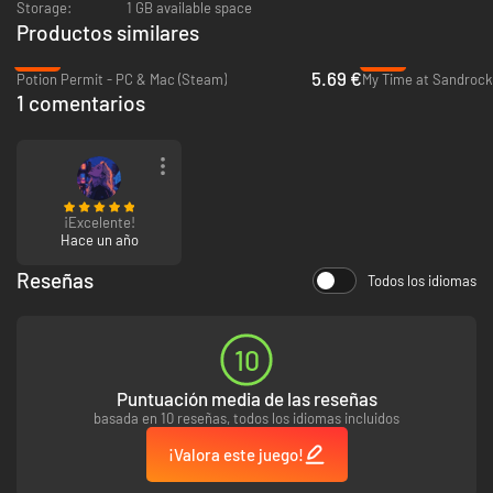
Storage:
1 GB available space
Productos similares
-72%
-79%
5.69 €
Potion Permit - PC & Mac (Steam)
My Time at Sandrock
1 comentarios
Sí, vale que vas a tener que cultivar, pescar y luchar para recuperar tu
lugar en este pequeño pueblo tan agradable, pero te sabes manejar con
la espada, ¿no? Sabes cómo regar la granja y atravesar las mazmorras.
Sabes mejorar tus atributos y acabar con enemigos cada vez más duros,
¿a que sí? ¡Tú dales un buen mordisco a esas tarjetas y tendrás todo lo
¡Excelente!
necesario!
Hace un año
Reseñas
Todos los idiomas
10
Puntuación media de las reseñas
basada en 10 reseñas, todos los idiomas incluidos
¡Valora este juego!