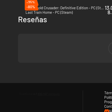
-35%
-80%
13.
Stronghold Crusader: Definitive Edition - PC (Steam)
8.
Last Train Home - PC (Steam)
Reseñas
Batallas estratégicas en tiempo real
Participa en combates épicos RTS contra ejércitos cont
Térm
Defiende tus aldeas, asedia grandes ciudades y reescr
Polít
Prog
Cont
N