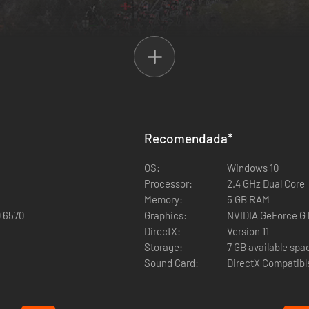
Recomendada
*
egendarios Templarios o crea tu propia Orden Sagrada
ipa en la Primera Cruzada
OS:
Windows 10
Processor:
2.4 GHz Dual Core
Memory:
5 GB RAM
ecursos
D 6570
Graphics:
NVIDIA GeForce GT
DirectX:
Version 11
as esenciales
Storage:
7 GB available spa
tos de supervivencia en modos RTS y Mapa Mundial
Sound Card:
DirectX Compatibl
influencia y mantener tus ejércitos.