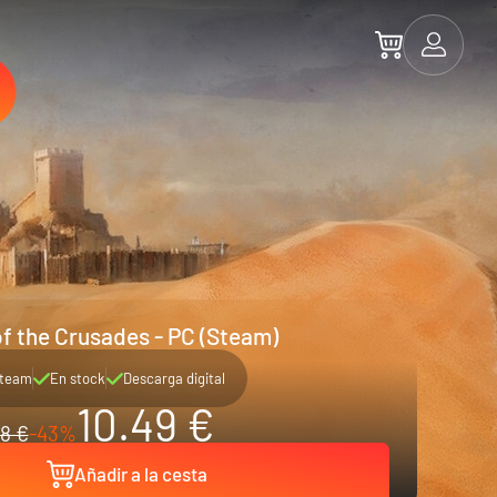
of the Crusades - PC (Steam)
team
En stock
Descarga digital
10.49 €
18 €
-43%
Añadir a la cesta