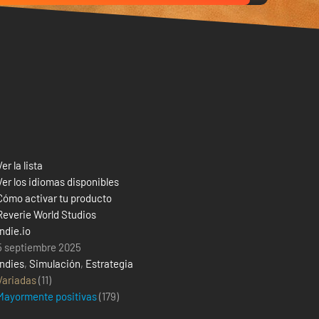
Ver la lista
Ver los idiomas disponibles
Cómo activar tu producto
Reverie World Studios
indie.io
5 septiembre 2025
Indies
,
Simulación
,
Estrategia
Variadas
(11)
Mayormente positivas
(
179
)