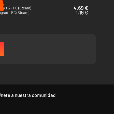
%
%
4.69 €
cks 3 - PC (Steam)
1.19 €
ngrad - PC (Steam)
Únete a nuestra comunidad