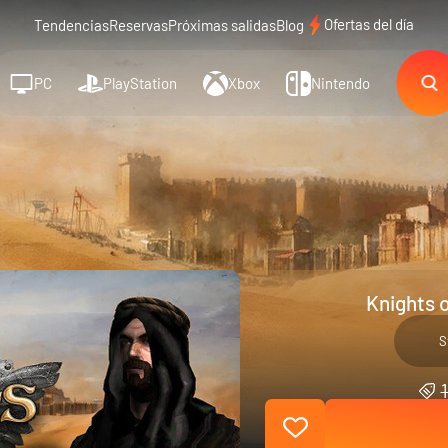
Ofertas del día
Tendencias
Reservas
Próximas salidas
Blog
PC
PlayStation
Xbox
Nintendo
Knights 
S