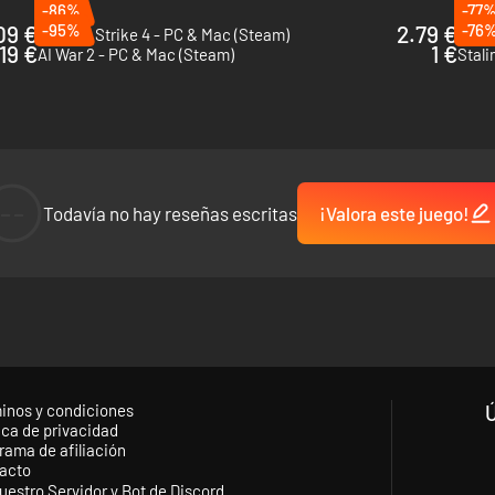
-86%
-77
09 €
-95%
2.79 €
-76
Sudden Strike 4 - PC & Mac (Steam)
Cossa
19 €
1 €
AI War 2 - PC & Mac (Steam)
Stali
--
Todavía no hay reseñas escritas
¡Valora este juego!
rolados por la IA en tierra y mar.
inos y condiciones
ibe la historia en desafiantes escenarios guiados.
ica de privacidad
rama de afiliación
acto
uestro Servidor y Bot de Discord