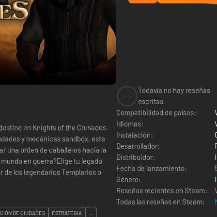
Todavía no hay reseñas
--
escritas
Compatibilidad de países:
Idiomas:
destino en Knights of the Crusades.
Instalación:
iudades y mecánicas sandbox, esta
Desarrollador:
iar una orden de caballeros hacia la
Distribuidor:
un mundo en guerra?Elige tu legado
Fecha de lanzamiento:
de los legendarios Templarios o
Género:
Reseñas recientes en Steam:
Todas las reseñas en Steam:
CIÓN DE CIUDADES
ESTRATEGIA
...