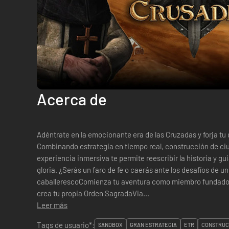
Acerca de
Adéntrate en la emocionante era de las Cruzadas y forja tu 
Combinando estrategia en tiempo real, construcción de c
experiencia inmersiva te permite reescribir la historia y gu
gloria. ¿Serás un faro de fe o caerás ante los desafíos de 
caballerescoComienza tu aventura como miembro fundador 
crea tu propia Orden SagradaVia...
Leer más
Tags de usuario*:
SANDBOX
GRAN ESTRATEGIA
ETR
CONSTRUC