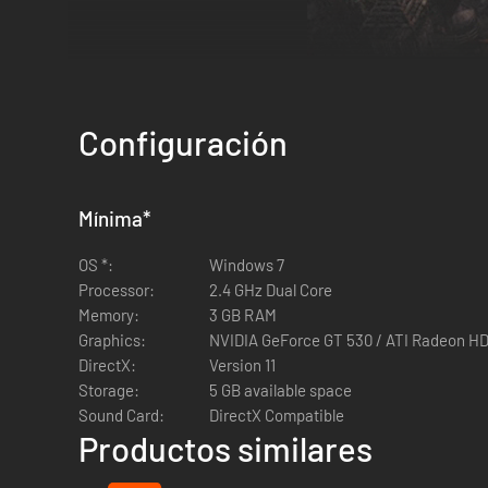
Configuración
Elige tu legado caballeresco
Mínima
*
Comienza tu aventura como miembro fundador de los l
Viaja desde Europa Occidental a Tierra Santa y partic
OS *:
Windows 7
Conviértete en el padre fundador de tu propia orden
Processor:
2.4 GHz Dual Core
Memory:
3 GB RAM
Construcción de ciudades y gestión de r
Graphics:
NVIDIA GeForce GT 530 / ATI Radeon H
DirectX:
Version 11
Captura y desarrolla aldeas con docenas de estructur
Storage:
5 GB available space
Gestiona un sistema económico complejo con elemen
Sound Card:
DirectX Compatible
Genera recursos como plata y piedad para expandir tu 
Productos similares