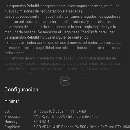
La expansión Rebuild incorpora dos nuevos mapas enormes, vehículos
nuevos y misiones de recuperación arriesgadas.
Desde bosques contaminados hasta pantanos anegados, los jugadores
deberán enfrentarse al deterioro medioambiental y a los efectos
colaterales de la industria recurriendo a la estrategia logística y a la
maquinaria pesada. Se necesita el juego base RoadCraft para jugar.
La expansión Rebuild incluye el siguiente contenido:
• El paquete Timberworks, que ofrece 3 nuevos vehículos con temática
forestal y amplía la jugabilidad con misiones industriales, de recursos y
todoterreno.
• El vehículo de exploración Invictus Type A, una robusta máquina de
búsqueda y rescate diseñada para condiciones extremas. Gracias a su
diseño de inspiración militar, su potente motor y su base ancha y estable,
ofrece un equilibrio y un control excepcionales en cualquier terreno.
• Dos nuevos mapas de 4 km², cada uno con sus diferentes terrenos y
tipos de misiones.
Configuración
Contaminación
: Una densa región forestal de vegetación perenne en
verano, repleta de lagos y ríos. Después de que descarrilara un tren que
transportaba productos químicos líquidos a causa de daños sísmicos, la
Mínima
*
zona se ve amenazada por la contaminación masiva. Los jugadores
deberán explorar, planificar rutas y desplegar estaciones móviles de
OS:
Windows 10 (18362 min)/11 64-bit
filtrado para limpiar los vertidos y prestar ayuda a una gran instalación de
Processor:
AMD Ryzen 5 1500X / Intel Core i5-8400
tratamiento de aguas en construcción.
Memory:
8 GB RAM
Limpieza estrepitosa
: Ambientado en los pantanos otoñales que rodean
Graphics:
6 GB VRAM, AMD Radeon RX 590 / Nvidia GeForce GTX 1060 