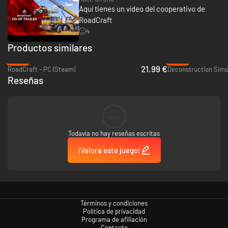
Aquí tienes un vídeo del cooperativo de
RoadCraft
4
Productos similares
-45%
-64%
21.99 €
RoadCraft - PC (Steam)
Deconstruction Simul
Reseñas
--
Todavía no hay reseñas escritas
¡Valora este juego!
Términos y condiciones
Política de privacidad
Programa de afiliación
Contacto