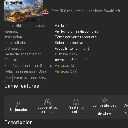
Este DLC requiere el juego base RoadCraft
Compatibilidad de países:
Ver la lista
Idiomas:
Ver los idiomas disponibles
Instalación:
Cómo activar tu producto
Desarrollador:
Saber Interactive
Distribuidor:
Focus Entertainment
Fecha de lanzamiento:
19 mayo 2025
Género:
Aventura
,
Simulación
Reseñas recientes en Steam:
Variadas
(13)
Todas las reseñas en Steam:
Variadas
(
313
)
DLC
AVENTURA
SIMULACIÓN
Game features
Compatibilidad
Co
Cooperativo
Préstamo
Un jugador
con mandos
en línea
familiar
de Xbox
D
Descripción