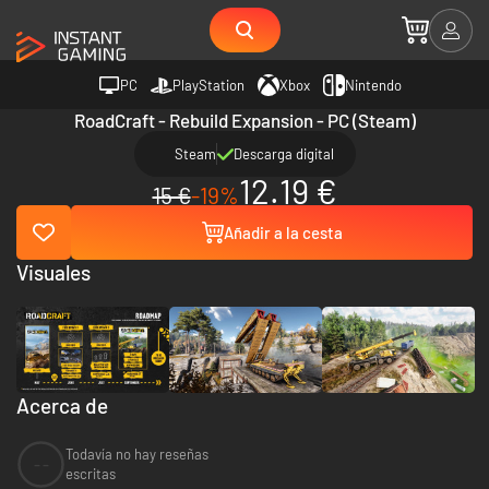
PC
PlayStation
Xbox
Nintendo
RoadCraft - Rebuild Expansion - PC (Steam)
Steam
Descarga digital
12.19 €
15 €
-19%
Añadir a la cesta
Visuales
Acerca de
Todavía no hay reseñas
--
escritas