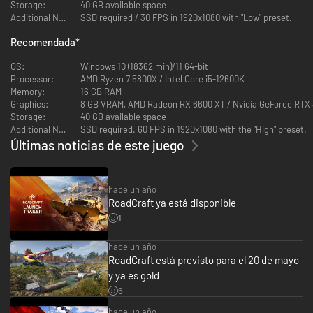
la presa derruida del mapa "Diluvio" del juego base, la crecida de las aguas
Storage:
40 GB available space
ha arrasado las obras de perforación en curso y desperdigado sus
Additional Notes:
SSD required / 30 FPS in 1920x1080 with "Low" preset.
correspondientes maquinarias delicadas y materiales peligrosos. Recorre
los barrizales con vehículos oruga, contén la inundación y restaura las
Recomendada
*
rutas cruciales entre las instalaciones con las infraestructuras que
construyas.
OS:
Windows 10 (18362 min)/11 64-bit
• Cinco vehículos nuevos, entre ellos la Vostok MU-97 "Ant" y la Tayga
Processor:
AMD Ryzen 7 5800X / Intel Core i5-12600K
6455B, dos lanzapuentes capaces de desplegar sus estructuras de cruce
Memory:
16 GB RAM
sobre el terreno, perfectas para sortear zonas accidentadas y rutas
Graphics:
8 GB VRAM, AMD Radeon RX 6600 XT / Nvidia GeForce RTX 
inundadas.
Storage:
40 GB available space
• Nuevos tipos de misión: Enfréntate a las consecuencias de la
Additional Notes:
SSD required. 60 FPS in 1920x1080 with the "High" preset.
negligencia y el deterioro medioambiental. Limpia vertidos químicos,
Últimas noticias de este juego
recupera maquinaria imprescindible, construye puentes y gestiona la
logística en paisajes dinámicos y peligrosos.
hace un año
RoadCraft ya está disponible
1
hace un año
RoadCraft está previsto para el 20 de mayo
y ya es gold
6
hace un año