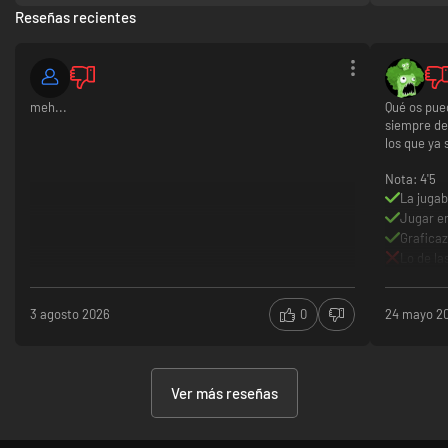
Reseñas recientes
meh...
Qué os pue
siempre de
los que ya 
Nota: 4'5
La juga
Jugar e
Graficaz
Lo de la
ropitas,
'MP'.
3 agosto 2026
0
24 mayo 2
Los mod
quedarem
gusta es
Vuelven 
Ver más reseñas
Kobe, et