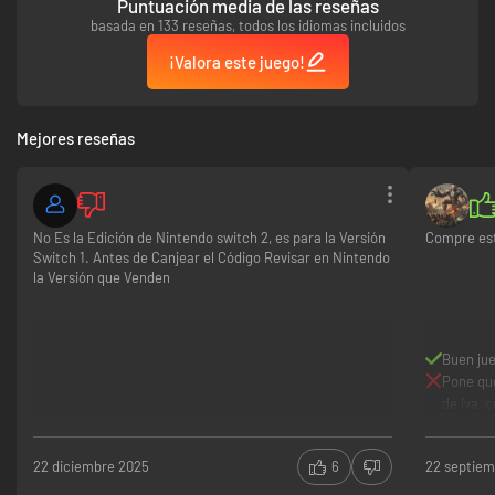
Puntuación media de las reseñas
basada en 133 reseñas, todos los idiomas incluidos
¡Valora este juego!
Mejores reseñas
No Es la Edición de Nintendo switch 2, es para la Versión
Compre est
Switch 1. Antes de Canjear el Código Revisar en Nintendo
la Versión que Venden
Buen ju
Pone que
de iva, 
22 diciembre 2025
6
22 septie