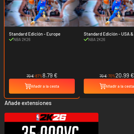
Standard Edición - Europe
Standard Edició
NBA 2K26
NBA 2K26
8.79 €
20.99 €
70 €
-87%
70 €
-70%
Añadir a la cesta
Añadir a la cesta
Añade extensiones