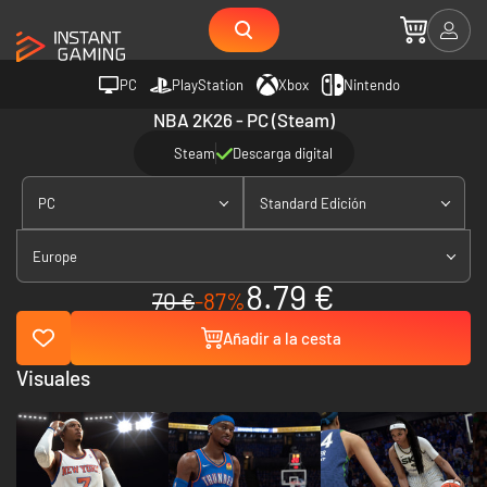
PC
PlayStation
Xbox
Nintendo
NBA 2K26 - PC (Steam)
Steam
Descarga digital
PC
Standard Edición
Europe
8.79 €
70 €
-87%
Añadir a la cesta
Visuales