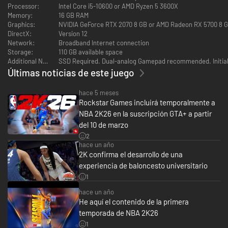
TU EQUIPO, TU HISTORIA
Processor:
Intel Core i5-10600 or AMD Ryzen 5 3600X
Memory:
16 GB RAM
Dirige una franquicia de la NBA como general manager en Mi NBA. Elige
Graphics:
NVIDIA GeForce RTX 2070 8 GB or AMD Radeon RX 5700 8 GB
entre los 30 equipos, vive 30 historias únicas de Mi GM inspiradas en el
DirectX:
Version 12
mundo real y persigue el objetivo final: ganar un campeonato. Influye en
Network:
Broadband Internet connection
el futuro del deporte y deja una huella indeleble en la liga.
Storage:
110 GB available space
*Requiere disponer de una conexión a Internet y una Cuenta de NBA 2K
Additional Notes:
SSD Required. Dual-analog Gamepad recommended. Initial in
para canjear y usar el contenido de bonificación. Se aplican condiciones.
Últimas noticias de este juego
Jugar ya, Mi NBA y La W están disponibles sin conexión. Todos los demás
modos de juego y características requieren conexión a Internet y pueden
requerir el registro de la cuenta online (varía, +13 años).
hace 5 meses
Rockstar Games incluirá temporalmente a
NBA 2K26 en la suscripción GTA+ a partir
del 10 de marzo
2
hace un año
2K confirma el desarrollo de una
experiencia de baloncesto universitario
1
hace un año
He aquí el contenido de la primera
temporada de NBA 2K26
1