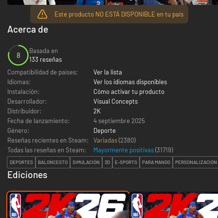
Este producto NO ESTÁ DISPONIBLE en tu país
Acerca de
Basada en
8
133 reseñas
Compatibilidad de países:
Ver la lista
Idiomas:
Ver los idiomas disponibles
Instalación:
Cómo activar tu producto
Desarrollador:
Visual Concepts
Distribuidor:
2K
Fecha de lanzamiento:
4 septiembre 2025
Género:
Deporte
Reseñas recientes en Steam:
Variadas
(2380)
Todas las reseñas en Steam:
Mayormente positivas
(
31719
)
DEPORTES
BALONCESTO
SIMULACIÓN
3D
E-SPORTS
PARA MANDO
PERSONALIZACIÓN
Ediciones