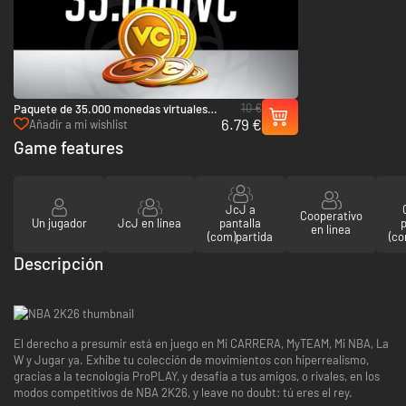
10 €
Paquete de 35.000 monedas virtuales
6.79 €
de NBA 2K26 - PC (Steam)
Añadir a mi wishlist
Game features
JcJ a
Cooperativo
Un jugador
JcJ en línea
pantalla
p
en línea
(com)partida
(co
Descripción
El derecho a presumir está en juego en Mi CARRERA, MyTEAM, Mi NBA, La
W y Jugar ya. Exhibe tu colección de movimientos con hiperrealismo,
gracias a la tecnología ProPLAY, y desafía a tus amigos, o rivales, en los
modos competitivos de NBA 2K26, y leave no doubt: tú eres el rey.