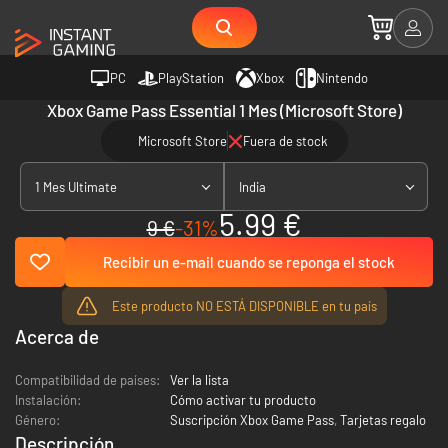
PC
PlayStation
Xbox
Nintendo
Xbox Game Pass Essential 1 Mes (Microsoft Store)
Microsoft Store
Fuera de stock
1 Mes Ultimate
India
5.99 €
9 €
-31%
Recibir un e-mail cuando se reponga el stock
Este producto NO ESTÁ DISPONIBLE en tu país
Acerca de
Compatibilidad de países:
Ver la lista
Instalación:
Cómo activar tu producto
Género:
Suscripción Xbox Game Pass
,
Tarjetas regalo
Descripción