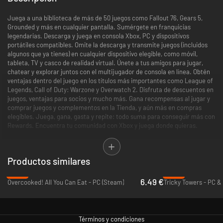
Juega a una biblioteca de más de 50 juegos como Fallout 76, Gears 5,
Grounded y más en cualquier pantalla. Sumérgete en franquicias
legendarias. Descarga y juega en consola Xbox, PC y dispositivos
portátiles compatibles. Omite la descarga y transmite juegos (incluidos
algunos que ya tienes) en cualquier dispositivo elegible, como móvil,
tableta, TV y casco de realidad virtual. Únete a tus amigos para jugar,
chatear y explorar juntos con el multijugador de consola en línea. Obtén
ventajas dentro del juego en los títulos más importantes como League of
Legends, Call of Duty: Warzone y Overwatch 2. Disfruta de descuentos en
juegos, ventajas para socios y mucho más. Gana recompensas al jugar y
comprar juegos y complementos en la Tienda, y aún más en compras
elegibles. Juega, gana, gasta y repite: todo suma para conseguir más con
Rewards. Encuentra tu comunidad con Xbox y juega donde quieras.
Inicia sesión para ver las ofertas disponibles. Es posible que las ofertas
promocionales no sean válidas para todos los miembros y solo estén
Productos similares
disponibles durante un tiempo limitado. Después de cualquier período
promocional, la suscripción se sigue cobrando al precio normal y para el
-84%
-65%
período especificado, a menos que se cancele en la cuenta de Microsoft.
6.49 €
Overcooked! All You Can Eat - PC (Steam)
Tricky Towers - PC &
Se te notificará antes de cualquier cambio de precio. En Japón, Xbox
Game Pass solo está disponible para su compra para usuarios mayores de
18 años. Ofertas no válidas en Rusia; se pueden aplicar otras
restricciones geográficas. Consulta los términos en
Términos y condiciones