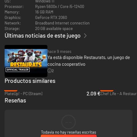
OS:
Windows 11
Processor:
Ryzen 5600x / Core i5-12400
Memory:
16 GB RAM
Graphics:
GeForce RTX 2060
Network:
Broadband Internet connection
Sí, lo has oído bien. Cada partida es una nueva y caótica aventura
Storage:
20 GB available space
culinaria, llena de platos locos, giros inesperados y jefes absolutamente
Últimas noticias de este juego
disparatados.
¡Duelo salvaje de baguettes!
hace 9 meses
Ya está disponible Restaurats, un juego de
cocina cooperativo
2
Productos similares
-89%
-92%
2.09 €
PlateUp! - PC (Steam)
Reseñas
--
Agarra tu arma de pan y demuestra quién manda en la cocina… ¡o
Todavía no hay reseñas escritas
despide educadamente a los clientes más alborotados a la fuerza!