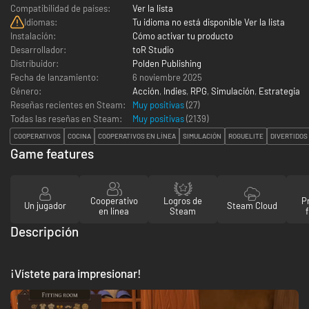
Compatibilidad de países:
Ver la lista
Idiomas:
Tu idioma no está disponible Ver la lista
Instalación:
Cómo activar tu producto
Desarrollador:
toR Studio
Distribuidor:
Polden Publishing
Fecha de lanzamiento:
6 noviembre 2025
Género:
Acción
,
Indies
,
RPG
,
Simulación
,
Estrategia
Reseñas recientes en Steam:
Muy positivas
(27)
Todas las reseñas en Steam:
Muy positivas
(
2139
)
COOPERATIVOS
COCINA
COOPERATIVOS EN LÍNEA
SIMULACIÓN
ROGUELITE
DIVERTIDOS
Game features
Cooperativo
Logros de
P
Un jugador
Steam Cloud
en línea
Steam
Descripción
¡Vístete para impresionar!