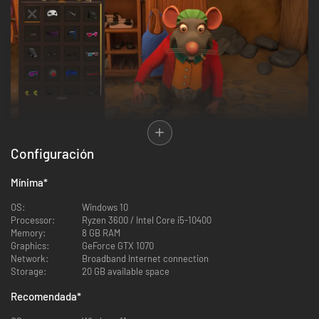
¡Aunque seas una rata, el estilo lo es todo! Con cientos de opciones de
Configuración
personalización, podrás crear al chef ratonil más raro, elegante o
fabuloso que hayas soñado.
Mínima
*
¿Roguelike de cocina?!
OS:
Windows 10
Processor:
Ryzen 3600 / Intel Core i5-10400
Memory:
8 GB RAM
Graphics:
GeForce GTX 1070
Network:
Broadband Internet connection
Storage:
20 GB available space
Recomendada
*