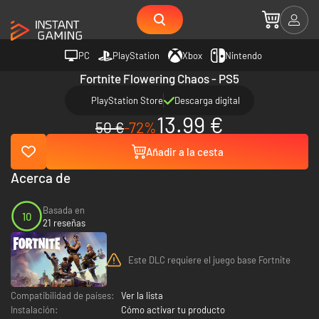
PC
PlayStation
Xbox
Nintendo
Fortnite Flowering Chaos - PS5
PlayStation Store
Descarga digital
13.99 €
50 €
-72%
Añadir a la cesta
Acerca de
Basada en
10
21 reseñas
Este DLC requiere el juego base Fortnite
Compatibilidad de países:
Ver la lista
Instalación:
Cómo activar tu producto