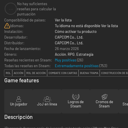
No hay suficientes
--
reseñas para calcular la
puntuación
Compatibilidad de países:
Ver la lista
Idiomas:
Tu idioma no está disponible Ver la lista
Instalación:
Cómo activar tu producto
Desarrollador:
CAPCOM Co., Ltd.
Distribuidor:
CAPCOM Co., Ltd.
Fecha de lanzamiento:
26 marzo 2026
Género:
Acción
,
RPG
,
Estrategia
Reseñas recientes en Steam:
Muy positivas
(26)
Todas las reseñas en Steam:
Extremadamente positivas
(
753
)
ROL
ACCIÓN
ROL DE ACCIÓN
COMBATE CON CARTAS
BUENA TRAMA
CONSTRUCCIÓN DE 
Game features
Logros de
Cromos de
Un jugador
JcJ en línea
St
Steam
Steam
Descripción