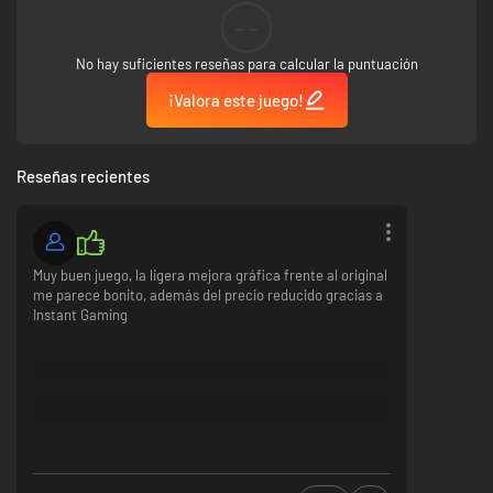
--
Año 220X: la tecnología de ondas ha experimentado grandes avances.
No hay suficientes reseñas para calcular la puntuación
Nuestro protagonista, Geo Stelar, de 11 años, se niega ir a la escuela,
desconsolado por la desaparición de su padre astronauta.
¡Valora este juego!
Una noche, mientras contempla las estrellas en el observatorio como
suele hacer, ¡su Transer capta de repente una señal del espacio y Geo
recibe una fuerte descarga eléctrica!
Cuando por fin vuelve en sí, Omega-Xis, un alienígena con un cuerpo de
Reseñas recientes
ondas electromagnéticas, se alza frente a él...
Mega Man Star Force Pegasus
Mega Man Star Force Leo
Mega Man Star Force Dragon
Muy buen juego, la ligera mejora gráfica frente al original
Mega Man Star Force 2 Zerker x Ninja
me parece bonito, además del precio reducido gracias a
Mega Man Star Force 2 Zerker x Saurian
Instant Gaming
Mega Man Star Force 3 Black Ace
Mega Man Star Force 3 Red Joker
Nota: No es compatible con las funciones de conexión con juguetes de
las versiones original.