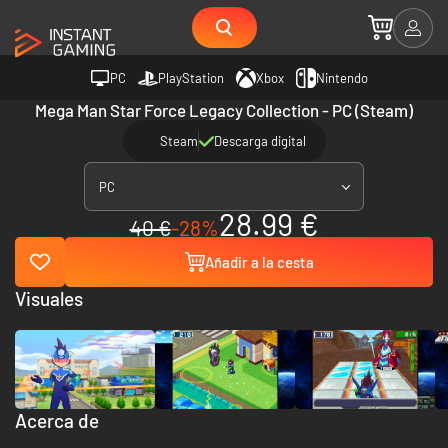
PC
PlayStation
Xbox
Nintendo
Mega Man Star Force Legacy Collection - PC (Steam)
Steam
Descarga digital
PC
28.99 €
40 €
-28%
Añadir a la cesta
Visuales
Acerca de