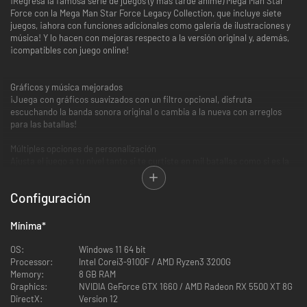
¡Regresa la famosa serie de juegos (y más tarde anime) Mega Man Star
Force con la Mega Man Star Force Legacy Collection, que incluye siete
juegos, ¡ahora con funciones adicionales como galería de ilustraciones y
música! Y lo hacen con mejoras respecto a la versión original y, además,
¡compatibles con juego online!
Gráficos y música mejorados
¡Juega con gráficos suavizados con un filtro opcional, disfruta
escuchando la banda sonora original o cambia a la nueva con arreglos
para las batallas!
Múltiples opciones de personalización
Ajusta el juego a tu nivel tanto si te curtiste en mil batallas como si es la
primera vez que lo pruebas con opciones de personalización que incluyen:
- Guardado automático
Configuración
- Scroll de pantalla
- Potenciador de velocidad
- Formato de pantalla
Mínima
*
- Frecuencia de los encuentros
- Potencia del Mega Buster
OS:
Windows 11 64 bit
- Reducción de daños
Processor:
Intel Corei3-9100F / AMD Ryzen3 3200G
- Recuperación de PV tras los combates
Memory:
8 GB RAM
... ¡y muchas más!
Graphics:
NVIDIA GeForce GTX 1660 / AMD Radeon RX 5500 XT 8G
DirectX:
Version 12