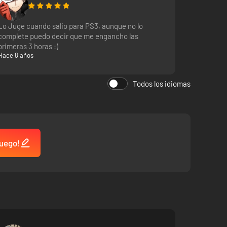
Lo Juge cuando salio para PS3, aunque no lo
complete puedo decir que me engancho las
primeras 3 horas :)
Hace 8 años
Todos los idiomas
juego!