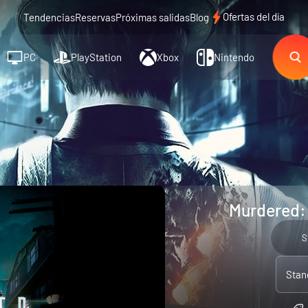
Ofertas del día
Tendencias
Reservas
Próximas salidas
Blog
PC
PlayStation
Xbox
Nintendo
Murdered: 
S
Stan