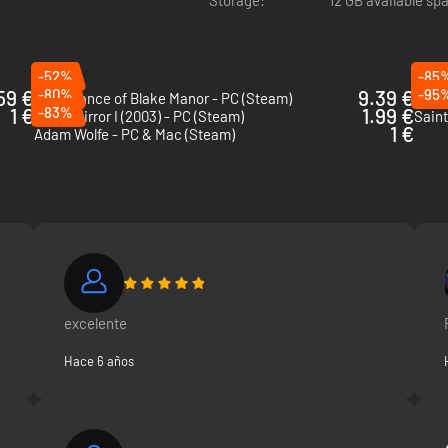
 antes de que se apoderen de tu alma.
-52%
-85
59 €
-80%
9.39 €
-95
The Séance of Blake Manor - PC (Steam)
Sher
1 €
-83%
1.99 €
Black Mirror I (2003) - PC (Steam)
Saint
1 €
Adam Wolfe - PC & Mac (Steam)
excelente
Hace 6 años