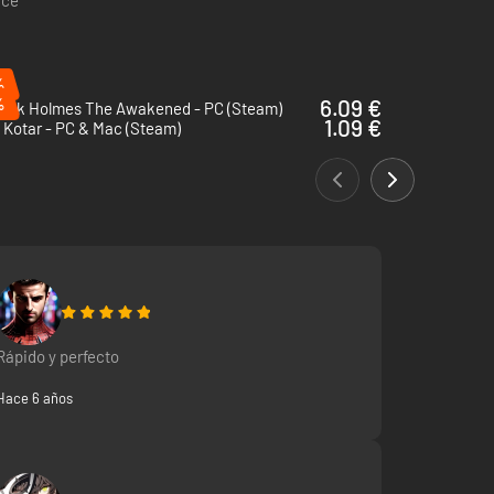
%
%
6.09 €
lock Holmes The Awakened - PC (Steam)
1.09 €
 Kotar - PC & Mac (Steam)
Rápido y perfecto
Hace 6 años