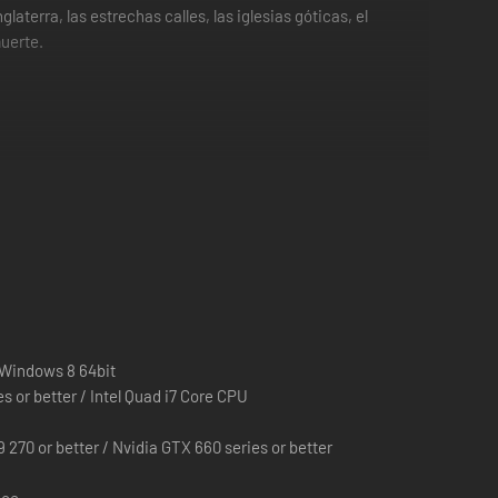
aterra, las estrechas calles, las iglesias góticas, el
muerte.
 Salem.
so. Muévete libremente de un lugar a otro y regresa sobre
nsamientos, o ver y oír lo que saben. Sigue indagando
al interrogar a los muertos. Encanta objetos para causar
 Windows 8 64bit
 or better / Intel Quad i7 Core CPU
scubrir más sobre la ciudad y sus gentes, mejorar tus
70 or better / Nvidia GTX 660 series or better
us habilidades sobrenaturales para planear
ace