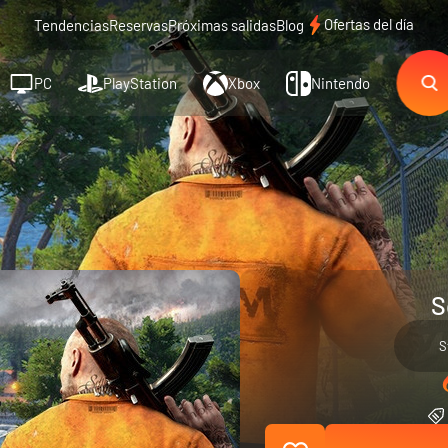
Ofertas del día
Tendencias
Reservas
Próximas salidas
Blog
PC
PlayStation
Xbox
Nintendo
S
S