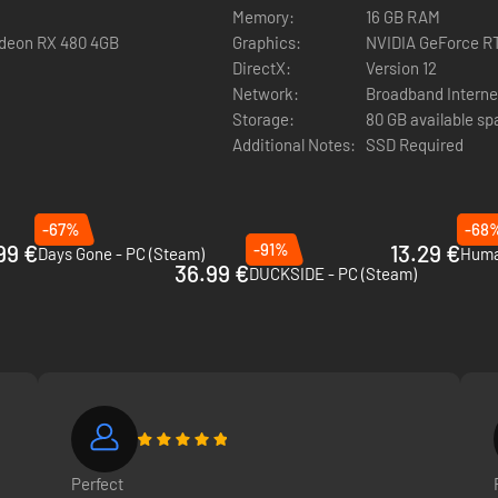
Memory:
16 GB RAM
adeon RX 480 4GB
Graphics:
NVIDIA GeForce R
DirectX:
Version 12
Network:
Broadband Interne
Storage:
80 GB available s
Additional Notes:
SSD Required
rconectados y exhaustivos que dan peso a todas las opciones.
-67%
-68
sancio se ven afectados por un sistema de progreso intrincado que def
99 €
-91%
13.29 €
Days Gone - PC (Steam)
Huma
eanimados para hacer de marionetas se arrastran por el lugar, monst
36.99 €
DUCKSIDE - PC (Steam)
ivo que tú: sobrevivir lo suficiente para dejar marca.
culo. Tus acciones afectan directamente a cómo se te percibe según el
temas, lo que hagas con ellos es cosa tuya.
Perfect