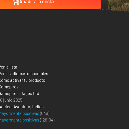
Añadir a la cesta
Ver la lista
Ver los idiomas disponibles
Cómo activar tu producto
Gamepires
Gamepires
,
Jagex Ltd
16 junio 2025
Acción
,
Aventura
,
Indies
Mayormente positivas
(646)
Mayormente positivas
(
126104
)