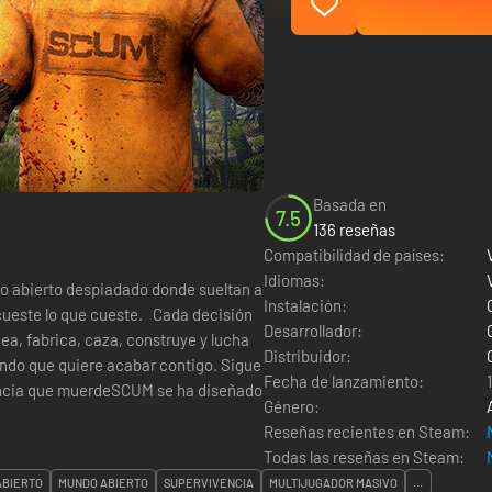
Basada en
7.5
136 reseñas
Compatibilidad de países:
Idiomas:
o abierto despiadado donde sueltan a
Instalación:
 cueste lo que cueste. Cada decisión
Desarrollador:
ea, fabrica, caza, construye y lucha
Distribuidor:
undo que quiere acabar contigo. Sigue
Fecha de lanzamiento:
vencia que muerdeSCUM se ha diseñado
Género:
Reseñas recientes en Steam:
Todas las reseñas en Steam:
ABIERTO
MUNDO ABIERTO
SUPERVIVENCIA
MULTIJUGADOR MASIVO
...