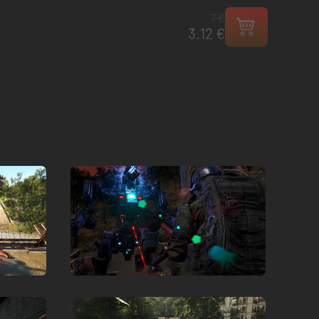
7 €
3.12 €