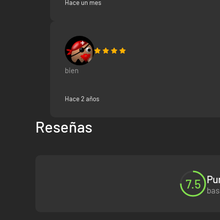
Hace un mes
bien
Hace 2 años
Reseñas
Pu
7.5
La isla
bas
Te han metido en una isla enorme y peligrosa diseñada para 