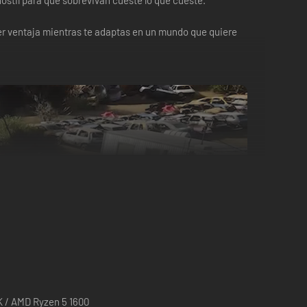
stil para que sobrevivan cueste lo que cueste.
er ventaja mientras te adaptas en un mundo que quiere
K / AMD Ryzen 5 1600