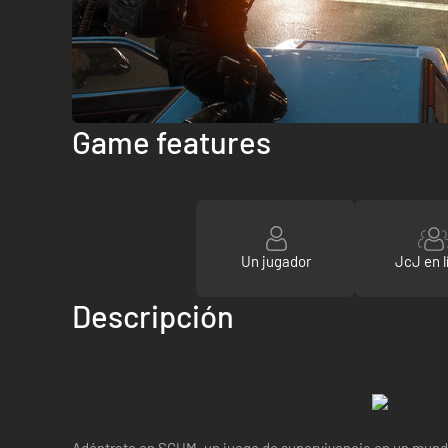
Game features
Un jugador
JcJ en l
Descripción