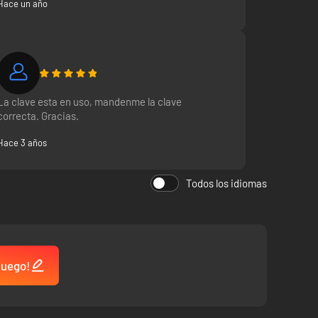
Hace un año
La clave esta en uso, mandenme la clave
correcta. Gracias.
Hace 3 años
Todos los idiomas
 juego!
tes y fabrica lo que no tienes.