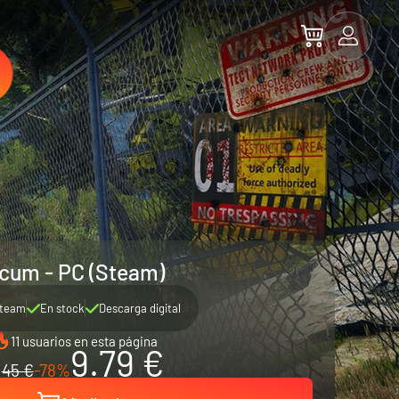
cum - PC (Steam)
team
En stock
Descarga digital
11 usuarios en esta página
9.79 €
45 €
-78%