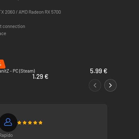
TX 2060 / AMD Radeon RX 5700
t connection
pace
%
ine cuánto duras.
5.99 €
nitZ - PC (Steam)
ruos que han surgido de experimentos de mutación acechan
1.29 €
 sistema de reputación del mundo.
Rapido