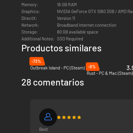
Memory:
16 GB RAM
Graphics:
NVIDIA GeForce GTX 1060 3GB / AMD R
DirectX:
Version 11
Network:
Broadband Internet connection
Storage:
80 GB available space
Additional Notes:
SSD Required
Un juego de supervivencia que muerde
Productos similares
SCUM se ha diseñado sobre sistemas de supervivencia inte
-73%
Tu salud, habilidades de supervivencia, metabolismo y can
-8%
3.
Outbreak Island - PC (Steam)
Pero tendrás compañía ahí fuera. Antiguos concursantes r
Rust - PC & Mac (Steam)
en la oscuridad y el resto de jugadores tiene el mismo objet
28 comentarios
El alto riesgo y la tragedia harán que sea todo un espectá
Juega en solitario o en equipo. SCUM te proporciona los sis
Best