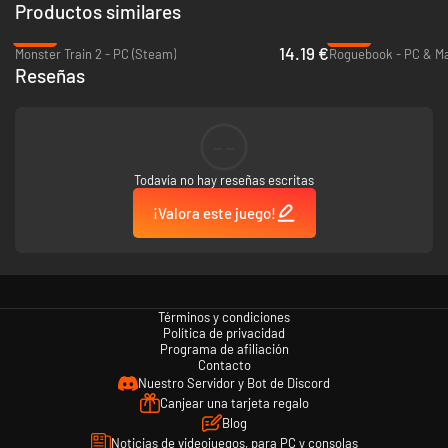
Productos similares
-43%
-94%
14.19 €
Monster Train 2 - PC (Steam)
Roguebook - PC & Ma
Reseñas
--
Todavía no hay reseñas escritas
Cada hechizo se construye a partir de
patrones elementales
lanzados
directamente con tus dedos. Las
recetas pueden superponerse y
¡Valora este juego!
combinarse
, creando estrategias que recompensan la astucia y la
experimentación.
Descubrirás
sinergias emergentes
no solo en
qué
juegas, sino en
cómo
lo
lanzas — convirtiendo cada turno en un rompecabezas de alto riesgo lleno
Términos y condiciones
de recompensas y pequeños accidentes afortunados.
Política de privacidad
?
Sangriento, nunca sombrío
Programa de afiliación
Contacto
Explora un
mundo de fantasía oscura dibujado a mano
con ruinas
Nuestro Servidor y Bot de Discord
malditas y bosques encantados
Canjear una tarjeta regalo
Enfréntate a
monstruos grotescos y absurdos
, rebosantes de
Blog
amenaza
Noticias de videojuegos, para PC y consolas
Reduce a los enemigos a charcos carbonizados
mientras huyes de