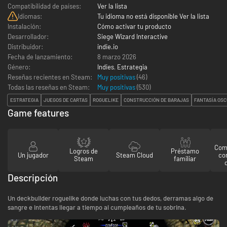
Compatibilidad de países:
Ver la lista
Idiomas:
Tu idioma no está disponible Ver la lista
Instalación:
Cómo activar tu producto
Desarrollador:
Siege Wizard Interactive
Distribuidor:
indie.io
Fecha de lanzamiento:
8 marzo 2026
Género:
Indies
,
Estrategia
Reseñas recientes en Steam:
Muy positivas
(46)
Todas las reseñas en Steam:
Muy positivas
(
530
)
ESTRATEGIA
JUEGOS DE CARTAS
ROGUELIKE
CONSTRUCCIÓN DE BARAJAS
FANTASÍA OS
Game features
Comp
Logros de
Préstamo
Un jugador
Steam Cloud
co
Steam
familiar
Descripción
Un deckbuilder roguelike donde luchas con tus dedos, derramas algo de
sangre e intentas llegar a tiempo al cumpleaños de tu sobrina.