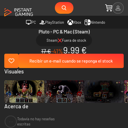
PC
PlayStation
Xbox
Nintendo
Pluto - PC & Mac (Steam)
Steam
Fuera de stock
9.99 €
17 €
-41%
Recibir un e-mail cuando se reponga el stock
Visuales
Acerca de
Todavía no hay reseñas
--
escritas